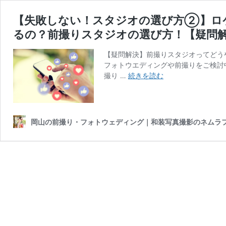
【失敗しない！スタジオの選び方②】ロ
るの？前撮りスタジオの選び方！【疑問
【疑問解決】前撮りスタジオってどう
フォトウエディングや前撮りをご検討
【失
撮り …
続きを読む
敗
し
な
い！
岡山の前撮り・フォトウェディング｜和装写真撮影のネムラ
ス
タ
ジ
オ
の
選
び
方
②】
ロ