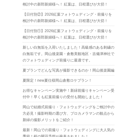
検討中の新郎新婦様へ！ 紅葉は、日程選びが大切！
【日付別②】2026紅葉フォトウェディング・前撮りを
検討中の新郎新婦様へ！ 紅葉は、日程選びが大切！
【日付別①】2026紅葉フォトウェディング・前撮りを
検討中の新郎新婦様へ！ 紅葉は、日程選びが大切！
新しい白無垢を入荷いたしました！高級感のある刺繍の
白無垢です。岡山後楽園・倉敷美観地区・吉備津神社で
のフォトウェディング前撮りに最適です。
夏プランでどんな写真が撮影できるのか！岡山後楽園編
夏限定！new夏仕様岡山倉敷ロケプラン！
お得なキャンペーン実施中！新緑前撮りキャンペーン受
付中！早くも紅葉前撮りの受付も開始しました！
岡山で結婚式前撮り・フォトウェディングをご検討中の
方必見！撮影時期の選び方、プロカメラマンの観点から
新緑の撮影メリットをご紹介！
最新！岡山での前撮り・フォトウェディングに大人気の
季節！桜の開花予想が発表されました！