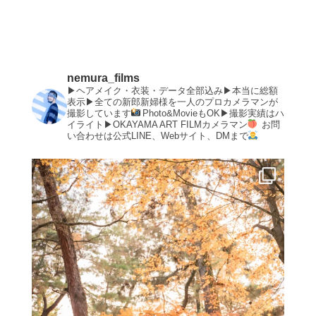
nemura_films
▶︎ヘアメイク・衣装・データ全部込み▶︎本当に総額
表示▶︎全ての新郎新婦様を一人のプロカメラマンが
撮影しています
Photo&MovieもOK▶︎撮影実績はハ
イライト▶︎OKAYAMA ART FILMカメラマン
お問
い合わせは公式LINE、Webサイト、DMまで