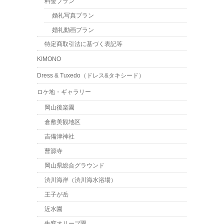
料金プラン
婚礼写真プラン
婚礼動画プラン
特定商取引法に基づく表記等
KIMONO
Dress & Tuxedo（ドレス&タキシード）
ロケ地・ギャラリー
岡山後楽園
倉敷美観地区
吉備津神社
曹源寺
岡山県総合グラウンド
渋川海岸（渋川海水浴場）
王子が岳
近水園
牛窓オリーブ園