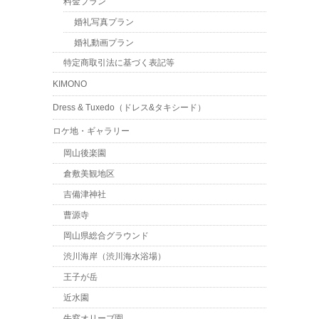
料金プラン
婚礼写真プラン
婚礼動画プラン
特定商取引法に基づく表記等
KIMONO
Dress & Tuxedo（ドレス&タキシード）
ロケ地・ギャラリー
岡山後楽園
倉敷美観地区
吉備津神社
曹源寺
岡山県総合グラウンド
渋川海岸（渋川海水浴場）
王子が岳
近水園
牛窓オリーブ園