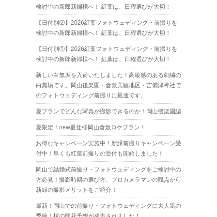
検討中の新郎新婦様へ！ 紅葉は、日程選びが大切！
【日付別②】2026紅葉フォトウェディング・前撮りを
検討中の新郎新婦様へ！ 紅葉は、日程選びが大切！
【日付別①】2026紅葉フォトウェディング・前撮りを
検討中の新郎新婦様へ！ 紅葉は、日程選びが大切！
新しい白無垢を入荷いたしました！高級感のある刺繍の
白無垢です。岡山後楽園・倉敷美観地区・吉備津神社で
のフォトウェディング前撮りに最適です。
夏プランでどんな写真が撮影できるのか！岡山後楽園編
夏限定！new夏仕様岡山倉敷ロケプラン！
お得なキャンペーン実施中！新緑前撮りキャンペーン受
付中！早くも紅葉前撮りの受付も開始しました！
岡山で結婚式前撮り・フォトウェディングをご検討中の
方必見！撮影時期の選び方、プロカメラマンの観点から
新緑の撮影メリットをご紹介！
最新！岡山での前撮り・フォトウェディングに大人気の
季節！桜の開花予想が発表されました！