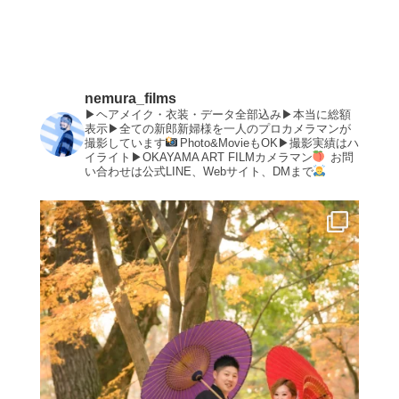
nemura_films
▶︎ヘアメイク・衣装・データ全部込み▶︎本当に総額
表示▶︎全ての新郎新婦様を一人のプロカメラマンが
撮影しています
Photo&MovieもOK▶︎撮影実績はハ
イライト▶︎OKAYAMA ART FILMカメラマン
お問
い合わせは公式LINE、Webサイト、DMまで