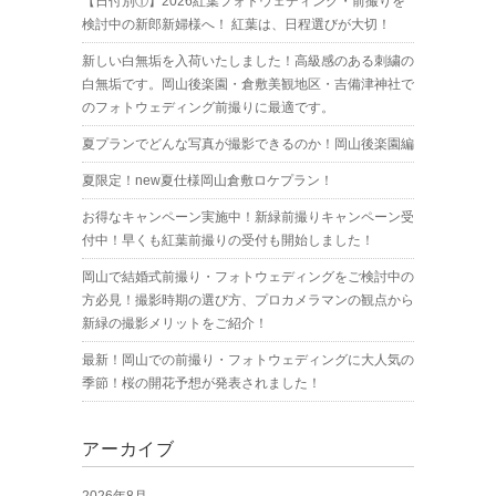
【日付別①】2026紅葉フォトウェディング・前撮りを
検討中の新郎新婦様へ！ 紅葉は、日程選びが大切！
新しい白無垢を入荷いたしました！高級感のある刺繍の
白無垢です。岡山後楽園・倉敷美観地区・吉備津神社で
のフォトウェディング前撮りに最適です。
夏プランでどんな写真が撮影できるのか！岡山後楽園編
夏限定！new夏仕様岡山倉敷ロケプラン！
お得なキャンペーン実施中！新緑前撮りキャンペーン受
付中！早くも紅葉前撮りの受付も開始しました！
岡山で結婚式前撮り・フォトウェディングをご検討中の
方必見！撮影時期の選び方、プロカメラマンの観点から
新緑の撮影メリットをご紹介！
最新！岡山での前撮り・フォトウェディングに大人気の
季節！桜の開花予想が発表されました！
アーカイブ