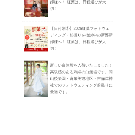
婦様へ！ 紅葉は、日程選びが大
切！
【日付別①】2026紅葉フォトウェ
ディング・前撮りを検討中の新郎新
婦様へ！ 紅葉は、日程選びが大
切！
新しい白無垢を入荷いたしました！
高級感のある刺繍の白無垢です。岡
山後楽園・倉敷美観地区・吉備津神
社でのフォトウェディング前撮りに
最適です。