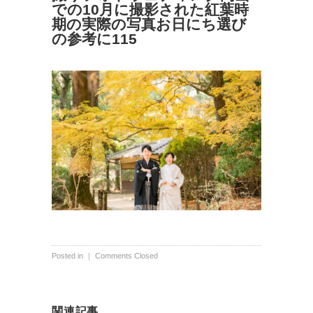
での10月に撮影された紅葉時
期の実際の写真お日にち選び
の参考に115
Posted in ｜
Comments Closed
関連記事