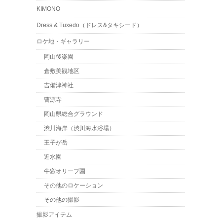
KIMONO
Dress & Tuxedo（ドレス&タキシード）
ロケ地・ギャラリー
岡山後楽園
倉敷美観地区
吉備津神社
曹源寺
岡山県総合グラウンド
渋川海岸（渋川海水浴場）
王子が岳
近水園
牛窓オリーブ園
その他のロケーション
その他の撮影
撮影アイテム