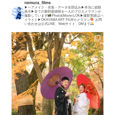
nemura_films
▶︎ヘアメイク・衣装・データ全部込み▶︎本当に総額
表示▶︎全ての新郎新婦様を一人のプロカメラマンが
撮影しています
Photo&MovieもOK▶︎撮影実績はハ
イライト▶︎OKAYAMA ART FILMカメラマン
お問
い合わせは公式LINE、Webサイト、DMまで