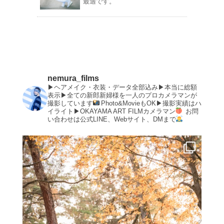
最適です。
nemura_films
▶︎ヘアメイク・衣装・データ全部込み▶︎本当に総額
表示▶︎全ての新郎新婦様を一人のプロカメラマンが
撮影しています
Photo&MovieもOK▶︎撮影実績はハ
イライト▶︎OKAYAMA ART FILMカメラマン
お問
い合わせは公式LINE、Webサイト、DMまで