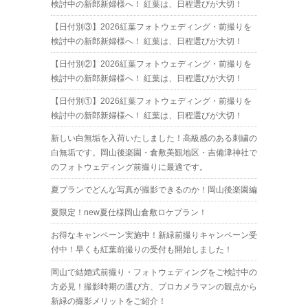
検討中の新郎新婦様へ！ 紅葉は、日程選びが大切！
【日付別③】2026紅葉フォトウェディング・前撮りを
検討中の新郎新婦様へ！ 紅葉は、日程選びが大切！
【日付別②】2026紅葉フォトウェディング・前撮りを
検討中の新郎新婦様へ！ 紅葉は、日程選びが大切！
【日付別①】2026紅葉フォトウェディング・前撮りを
検討中の新郎新婦様へ！ 紅葉は、日程選びが大切！
新しい白無垢を入荷いたしました！高級感のある刺繍の
白無垢です。岡山後楽園・倉敷美観地区・吉備津神社で
のフォトウェディング前撮りに最適です。
夏プランでどんな写真が撮影できるのか！岡山後楽園編
夏限定！new夏仕様岡山倉敷ロケプラン！
お得なキャンペーン実施中！新緑前撮りキャンペーン受
付中！早くも紅葉前撮りの受付も開始しました！
岡山で結婚式前撮り・フォトウェディングをご検討中の
方必見！撮影時期の選び方、プロカメラマンの観点から
新緑の撮影メリットをご紹介！