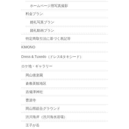
ホームページ用写真撮影
料金プラン
婚礼写真プラン
婚礼動画プラン
特定商取引法に基づく表記等
KIMONO
Dress & Tuxedo（ドレス&タキシード）
ロケ地・ギャラリー
岡山後楽園
倉敷美観地区
吉備津神社
曹源寺
岡山県総合グラウンド
渋川海岸（渋川海水浴場）
王子が岳