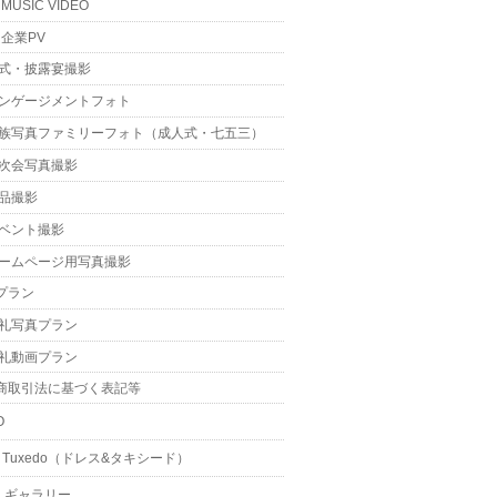
MUSIC VIDEO
企業PV
式・披露宴撮影
ンゲージメントフォト
族写真ファミリーフォト（成人式・七五三）
次会写真撮影
品撮影
ベント撮影
ームページ用写真撮影
プラン
礼写真プラン
礼動画プラン
商取引法に基づく表記等
O
 & Tuxedo（ドレス&タキシード）
・ギャラリー