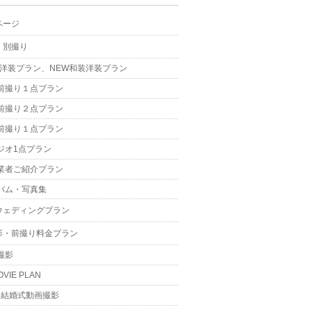
ページ
・別撮り
W洋装プラン、NEW和装洋装プラン
前撮り１点プラン
前撮り２点プラン
前撮り１点プラン
ジオ1点プラン
業者ご紹介プラン
バム・写真集
ウェディングプラン
影・前撮り料金プラン
撮影
OVIE PLAN
結婚式動画撮影