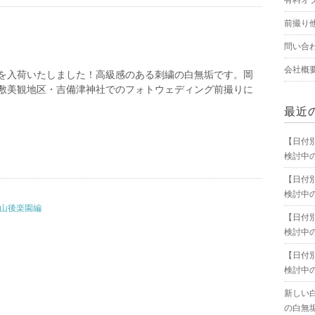
有料オ
前撮り
問い合
会社概
を入荷いたしました！高級感のある刺繍の白無垢です。岡
敷美観地区・吉備津神社でのフォトウェディング前撮りに
最近
【日付
検討中
【日付
検討中
岡山後楽園編
【日付
検討中
【日付
検討中
新しい
の白無