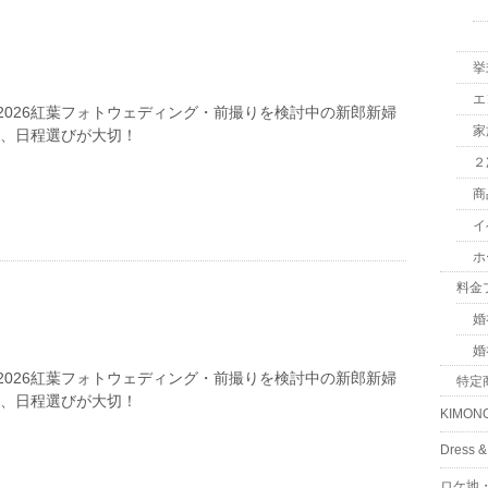
挙
エ
2026紅葉フォトウェディング・前撮りを検討中の新郎新婦
家
は、日程選びが大切！
２
商
イ
ホ
料金
婚
婚
2026紅葉フォトウェディング・前撮りを検討中の新郎新婦
特定
は、日程選びが大切！
KIMON
Dress
ロケ地