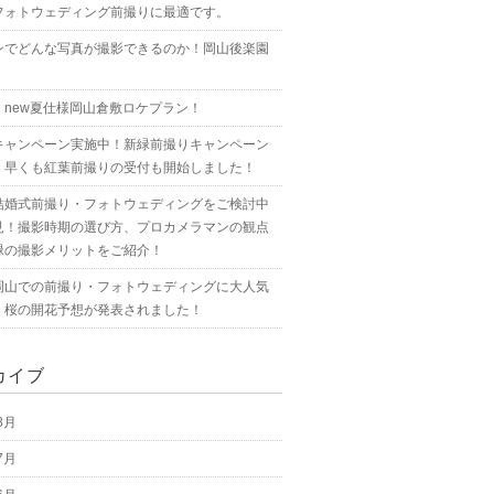
フォトウェディング前撮りに最適です。
ンでどんな写真が撮影できるのか！岡山後楽園
！new夏仕様岡山倉敷ロケプラン！
キャンペーン実施中！新緑前撮りキャンペーン
！早くも紅葉前撮りの受付も開始しました！
結婚式前撮り・フォトウェディングをご検討中
見！撮影時期の選び方、プロカメラマンの観点
緑の撮影メリットをご紹介！
岡山での前撮り・フォトウェディングに大人気
！桜の開花予想が発表されました！
カイブ
8月
7月