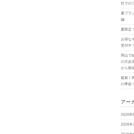
社での
夏プラ
編
夏限定
お得な
受付中
岡山で
の方必
から新
最新！
の季節
アー
2026年
2026年