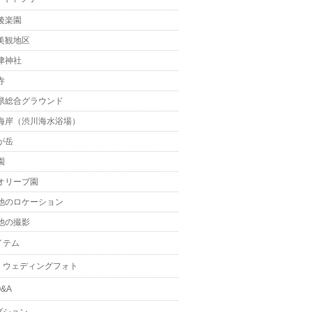
後楽園
美観地区
津神社
寺
県総合グラウンド
海岸（渋川海水浴場）
が岳
園
オリーブ園
他のロケーション
他の撮影
イテム
・ウェディングフォト
&A