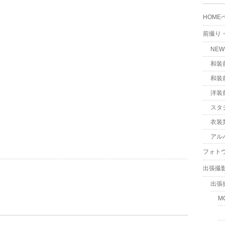
HOME
前撮り
NE
和装
和装
洋装
スタ
衣装
アル
フォト
出張撮
出張
M