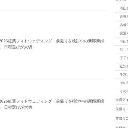
岡山
倉敷
吉備
曹源
2026紅葉フォトウェディング・前撮りを検討中の新郎新婦
岡山
は、日程選びが大切！
渋川
王子
近水
牛窓
その
その
撮影ア
2026紅葉フォトウェディング・前撮りを検討中の新郎新婦
は、日程選びが大切！
前撮り
前撮りQ