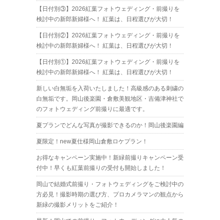
【日付別③】2026紅葉フォトウェディング・前撮りを
検討中の新郎新婦様へ！ 紅葉は、日程選びが大切！
【日付別②】2026紅葉フォトウェディング・前撮りを
検討中の新郎新婦様へ！ 紅葉は、日程選びが大切！
【日付別①】2026紅葉フォトウェディング・前撮りを
検討中の新郎新婦様へ！ 紅葉は、日程選びが大切！
新しい白無垢を入荷いたしました！高級感のある刺繍の
白無垢です。岡山後楽園・倉敷美観地区・吉備津神社で
のフォトウェディング前撮りに最適です。
夏プランでどんな写真が撮影できるのか！岡山後楽園編
夏限定！new夏仕様岡山倉敷ロケプラン！
お得なキャンペーン実施中！新緑前撮りキャンペーン受
付中！早くも紅葉前撮りの受付も開始しました！
岡山で結婚式前撮り・フォトウェディングをご検討中の
方必見！撮影時期の選び方、プロカメラマンの観点から
新緑の撮影メリットをご紹介！