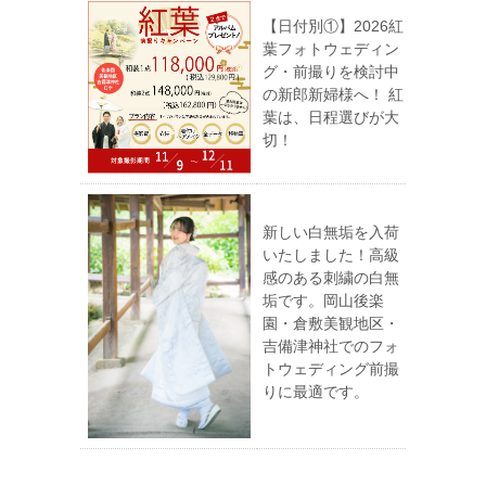
【日付別①】2026紅
葉フォトウェディン
グ・前撮りを検討中
の新郎新婦様へ！ 紅
葉は、日程選びが大
切！
新しい白無垢を入荷
いたしました！高級
感のある刺繍の白無
垢です。岡山後楽
園・倉敷美観地区・
吉備津神社でのフォ
トウェディング前撮
りに最適です。