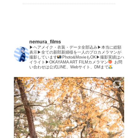
nemura_films
▶︎ヘアメイク・衣装・データ全部込み▶︎本当に総額
表示▶︎全ての新郎新婦様を一人のプロカメラマンが
撮影しています
Photo&MovieもOK▶︎撮影実績はハ
イライト▶︎OKAYAMA ART FILMカメラマン
お問
い合わせは公式LINE、Webサイト、DMまで