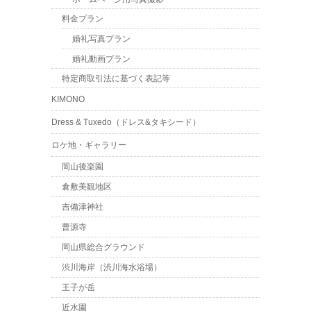
料金プラン
婚礼写真プラン
婚礼動画プラン
特定商取引法に基づく表記等
KIMONO
Dress & Tuxedo（ドレス&タキシード）
ロケ地・ギャラリー
岡山後楽園
倉敷美観地区
吉備津神社
曹源寺
岡山県総合グラウンド
渋川海岸（渋川海水浴場）
王子が岳
近水園