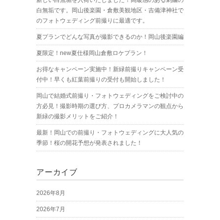
新しい白無垢を入荷いたしました！高級感のある刺繍の
白無垢です。岡山後楽園・倉敷美観地区・吉備津神社で
のフォトウェディング前撮りに最適です。
夏プランでどんな写真が撮影できるのか！岡山後楽園編
夏限定！new夏仕様岡山倉敷ロケプラン！
お得なキャンペーン実施中！新緑前撮りキャンペーン受
付中！早くも紅葉前撮りの受付も開始しました！
岡山で結婚式前撮り・フォトウェディングをご検討中の
方必見！撮影時期の選び方、プロカメラマンの観点から
新緑の撮影メリットをご紹介！
最新！岡山での前撮り・フォトウェディングに大人気の
季節！桜の開花予想が発表されました！
アーカイブ
2026年8月
2026年7月