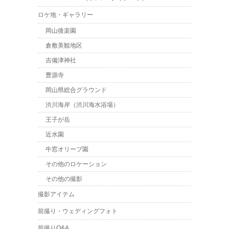
ロケ地・ギャラリー
岡山後楽園
倉敷美観地区
吉備津神社
曹源寺
岡山県総合グラウンド
渋川海岸（渋川海水浴場）
王子が岳
近水園
牛窓オリーブ園
その他のロケーション
その他の撮影
撮影アイテム
前撮り・ウェディングフォト
前撮りQ&A