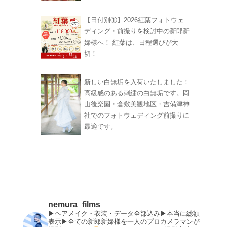
【日付別①】2026紅葉フォトウェ
ディング・前撮りを検討中の新郎新
婦様へ！ 紅葉は、日程選びが大
切！
新しい白無垢を入荷いたしました！
高級感のある刺繍の白無垢です。岡
山後楽園・倉敷美観地区・吉備津神
社でのフォトウェディング前撮りに
最適です。
nemura_films
▶︎ヘアメイク・衣装・データ全部込み▶︎本当に総額
表示▶︎全ての新郎新婦様を一人のプロカメラマンが