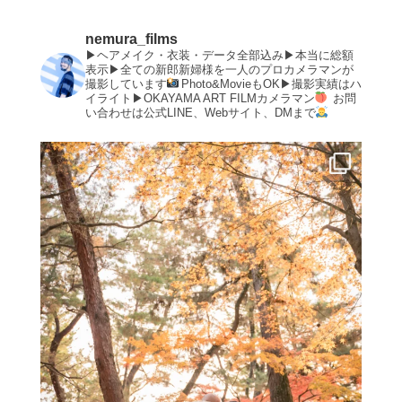
nemura_films
▶︎ヘアメイク・衣装・データ全部込み▶︎本当に総額
表示▶︎全ての新郎新婦様を一人のプロカメラマンが
撮影しています
Photo&MovieもOK▶︎撮影実績はハ
イライト▶︎OKAYAMA ART FILMカメラマン
お問
い合わせは公式LINE、Webサイト、DMまで