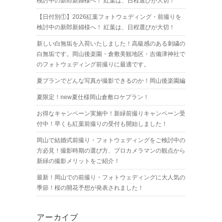
検討中の新郎新婦様へ！ 紅葉は、日程選びが大切！
【日付別①】2026紅葉フォトウェディング・前撮りを
検討中の新郎新婦様へ！ 紅葉は、日程選びが大切！
新しい白無垢を入荷いたしました！高級感のある刺繍の
白無垢です。岡山後楽園・倉敷美観地区・吉備津神社で
のフォトウェディング前撮りに最適です。
夏プランでどんな写真が撮影できるのか！岡山後楽園編
夏限定！new夏仕様岡山倉敷ロケプラン！
お得なキャンペーン実施中！新緑前撮りキャンペーン受
付中！早くも紅葉前撮りの受付も開始しました！
岡山で結婚式前撮り・フォトウェディングをご検討中の
方必見！撮影時期の選び方、プロカメラマンの観点から
新緑の撮影メリットをご紹介！
最新！岡山での前撮り・フォトウェディングに大人気の
季節！桜の開花予想が発表されました！
アーカイブ