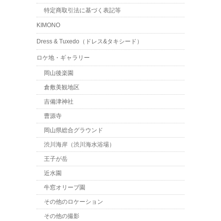
特定商取引法に基づく表記等
KIMONO
Dress & Tuxedo（ドレス&タキシード）
ロケ地・ギャラリー
岡山後楽園
倉敷美観地区
吉備津神社
曹源寺
岡山県総合グラウンド
渋川海岸（渋川海水浴場）
王子が岳
近水園
牛窓オリーブ園
その他のロケーション
その他の撮影