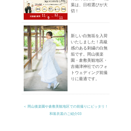
葉は、日程選びが大
切！
新しい白無垢を入荷
いたしました！高級
感のある刺繍の白無
垢です。岡山後楽
園・倉敷美観地区・
吉備津神社でのフォ
トウェディング前撮
りに最適です。
＜ 岡山後楽園や倉敷美観地区での前撮りにピッタリ！
和装衣裳のご紹介03