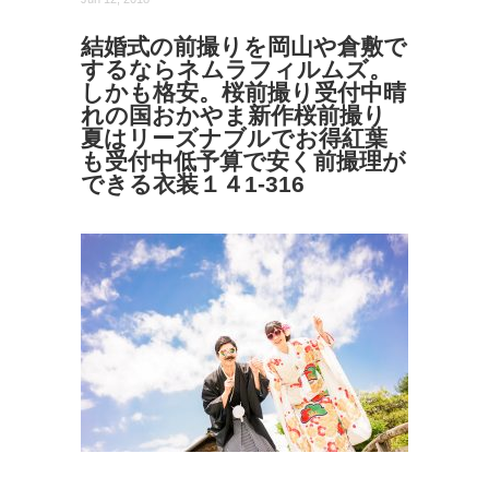
結婚式の前撮りを岡山や倉敷で
するならネムラフィルムズ。
しかも格安。桜前撮り受付中晴
れの国おかやま新作桜前撮り
夏はリーズナブルでお得紅葉
も受付中低予算で安く前撮理が
できる衣装１４1-316