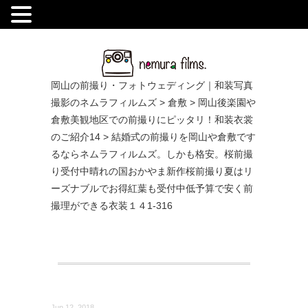
.
岡山の前撮り・フォトウェディング｜和装写真
撮影のネムラフィルムズ
>
倉敷
>
岡山後楽園や
倉敷美観地区での前撮りにピッタリ！和装衣裳
のご紹介14
>
結婚式の前撮りを岡山や倉敷です
るならネムラフィルムズ。しかも格安。桜前撮
り受付中晴れの国おかやま新作桜前撮り夏はリ
ーズナブルでお得紅葉も受付中低予算で安く前
撮理ができる衣装１４1-316
Jun 12, 2018