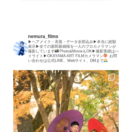
nemura_films
▶︎ヘアメイク・衣装・データ全部込み▶︎本当に総額
表示▶︎全ての新郎新婦様を一人のプロカメラマンが
撮影しています
Photo&MovieもOK▶︎撮影実績はハ
イライト▶︎OKAYAMA ART FILMカメラマン
お問
い合わせは公式LINE、Webサイト、DMまで