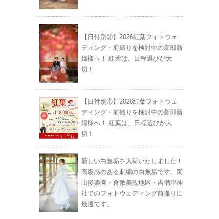
【日付別②】2026紅葉フォトウェ
ディング・前撮りを検討中の新郎新
婦様へ！ 紅葉は、日程選びが大
切！
【日付別①】2026紅葉フォトウェ
ディング・前撮りを検討中の新郎新
婦様へ！ 紅葉は、日程選びが大
切！
新しい白無垢を入荷いたしました！
高級感のある刺繍の白無垢です。岡
山後楽園・倉敷美観地区・吉備津神
社でのフォトウェディング前撮りに
最適です。