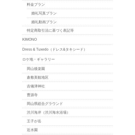
料金プラン
婚礼写真プラン
婚礼動画プラン
特定商取引法に基づく表記等
KIMONO
Dress & Tuxedo（ドレス&タキシード）
ロケ地・ギャラリー
岡山後楽園
倉敷美観地区
吉備津神社
曹源寺
岡山県総合グラウンド
渋川海岸（渋川海水浴場）
王子が岳
近水園