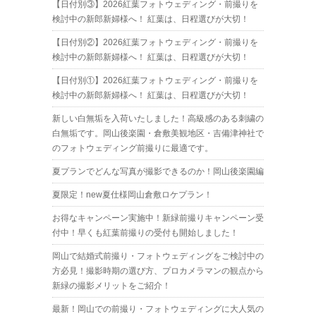
【日付別③】2026紅葉フォトウェディング・前撮りを
検討中の新郎新婦様へ！ 紅葉は、日程選びが大切！
【日付別②】2026紅葉フォトウェディング・前撮りを
検討中の新郎新婦様へ！ 紅葉は、日程選びが大切！
【日付別①】2026紅葉フォトウェディング・前撮りを
検討中の新郎新婦様へ！ 紅葉は、日程選びが大切！
新しい白無垢を入荷いたしました！高級感のある刺繍の
白無垢です。岡山後楽園・倉敷美観地区・吉備津神社で
のフォトウェディング前撮りに最適です。
夏プランでどんな写真が撮影できるのか！岡山後楽園編
夏限定！new夏仕様岡山倉敷ロケプラン！
お得なキャンペーン実施中！新緑前撮りキャンペーン受
付中！早くも紅葉前撮りの受付も開始しました！
岡山で結婚式前撮り・フォトウェディングをご検討中の
方必見！撮影時期の選び方、プロカメラマンの観点から
新緑の撮影メリットをご紹介！
最新！岡山での前撮り・フォトウェディングに大人気の