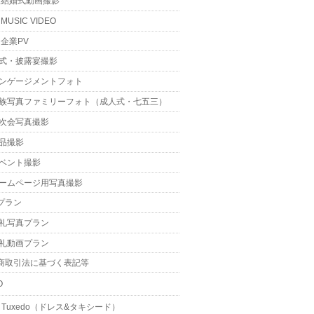
結婚式動画撮影
MUSIC VIDEO
企業PV
式・披露宴撮影
ンゲージメントフォト
族写真ファミリーフォト（成人式・七五三）
次会写真撮影
品撮影
ベント撮影
ームページ用写真撮影
プラン
礼写真プラン
礼動画プラン
商取引法に基づく表記等
O
 & Tuxedo（ドレス&タキシード）