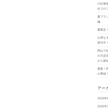
の白無
社での
夏プラ
編
夏限定
お得な
受付中
岡山で
の方必
から新
最新！
の季節
アー
2026年
2026年