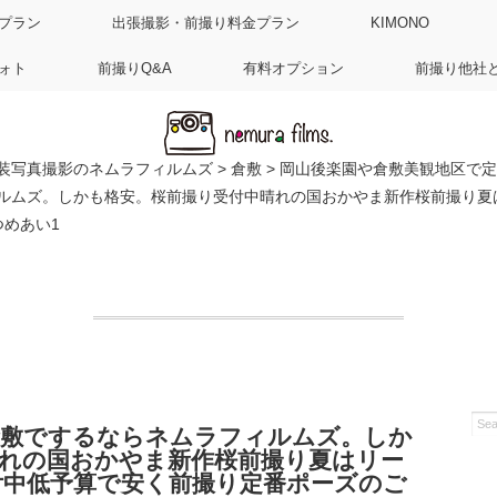
プラン
出張撮影・前撮り料金プラン
KIMONO
ォト
前撮りQ&A
有料オプション
前撮り他社
装写真撮影のネムラフィルムズ
>
倉敷
>
岡山後楽園や倉敷美観地区で定
ルムズ。しかも格安。桜前撮り受付中晴れの国おかやま新作桜前撮り夏
つめあい1
倉敷でするならネムラフィルムズ。しか
晴れの国おかやま新作桜前撮り夏はリー
付中低予算で安く前撮り定番ポーズのご