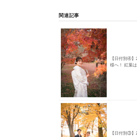
関連記事
【日付別④】
様へ！ 紅葉
【日付別③】