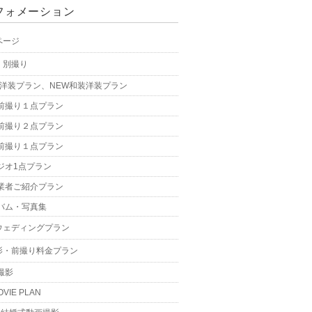
フォメーション
ページ
・別撮り
W洋装プラン、NEW和装洋装プラン
前撮り１点プラン
前撮り２点プラン
前撮り１点プラン
ジオ1点プラン
業者ご紹介プラン
バム・写真集
ウェディングプラン
影・前撮り料金プラン
撮影
OVIE PLAN