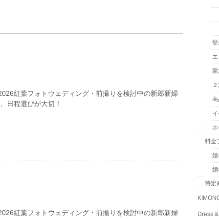
挙
エ
家
２
2026紅葉フォトウェディング・前撮りを検討中の新郎新婦
商
は、日程選びが大切！
イ
ホ
料金
婚
婚
特定
KIMON
2026紅葉フォトウェディング・前撮りを検討中の新郎新婦
Dress