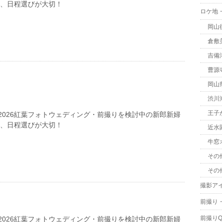
は、日程選びが大切！
ロケ地
岡山
倉敷
吉備
曹源
岡山
渋川
王子
2026紅葉フォトウェディング・前撮りを検討中の新郎新婦
は、日程選びが大切！
近水
牛窓
その
その
撮影ア
前撮り
前撮りQ
2026紅葉フォトウェディング・前撮りを検討中の新郎新婦