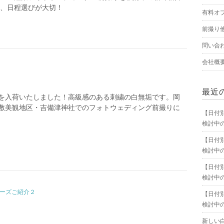
は、日程選びが大切！
有料オ
前撮り
問い合
会社概
最近
を入荷いたしました！高級感のある刺繍の白無垢です。岡
敷美観地区・吉備津神社でのフォトウェディング前撮りに
【日付
検討中
【日付
検討中
【日付
検討中
ポーズご紹介２
【日付
検討中
新しい