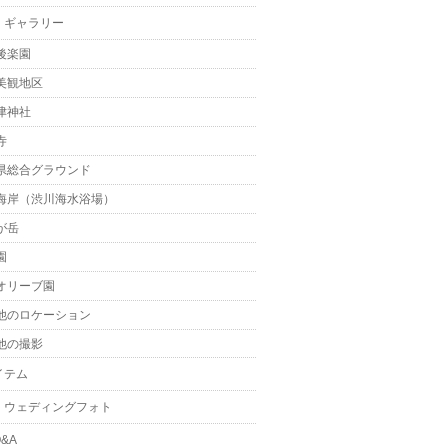
・ギャラリー
後楽園
美観地区
津神社
寺
県総合グラウンド
海岸（渋川海水浴場）
が岳
園
オリーブ園
他のロケーション
他の撮影
イテム
・ウェディングフォト
&A