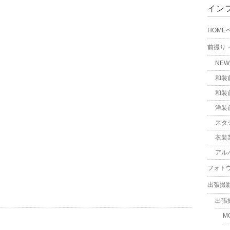
イン
HOME
前撮り
NE
和装
和装
洋装
スタ
衣装
アル
フォト
出張撮
出張
M