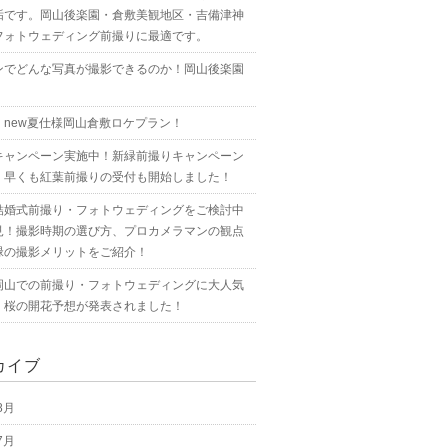
垢です。岡山後楽園・倉敷美観地区・吉備津神
フォトウェディング前撮りに最適です。
ンでどんな写真が撮影できるのか！岡山後楽園
！new夏仕様岡山倉敷ロケプラン！
キャンペーン実施中！新緑前撮りキャンペーン
！早くも紅葉前撮りの受付も開始しました！
結婚式前撮り・フォトウェディングをご検討中
見！撮影時期の選び方、プロカメラマンの観点
緑の撮影メリットをご紹介！
岡山での前撮り・フォトウェディングに大人気
！桜の開花予想が発表されました！
カイブ
8月
7月