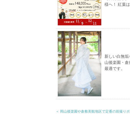
様へ！ 紅葉
新しい白無垢
山後楽園・倉
最適です。
＜ 岡山後楽園や倉敷美観地区で定番の前撮り