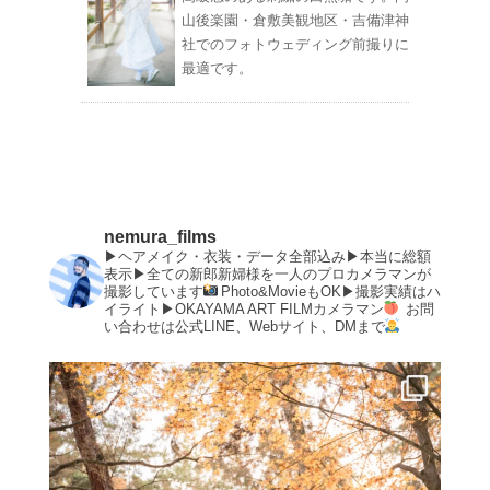
山後楽園・倉敷美観地区・吉備津神
社でのフォトウェディング前撮りに
最適です。
nemura_films
▶︎ヘアメイク・衣装・データ全部込み▶︎本当に総額
表示▶︎全ての新郎新婦様を一人のプロカメラマンが
撮影しています
Photo&MovieもOK▶︎撮影実績はハ
イライト▶︎OKAYAMA ART FILMカメラマン
お問
い合わせは公式LINE、Webサイト、DMまで