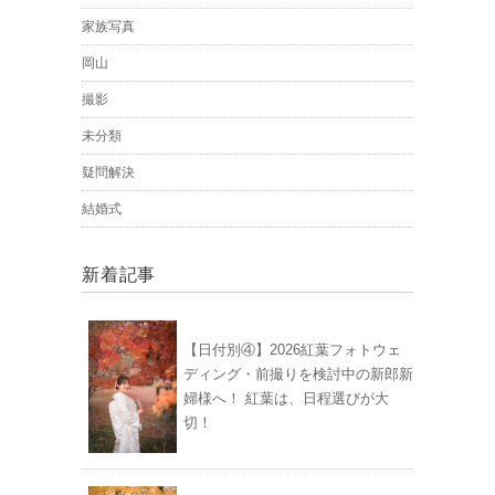
家族写真
岡山
撮影
未分類
疑問解決
結婚式
新着記事
【日付別④】2026紅葉フォトウェ
ディング・前撮りを検討中の新郎新
婦様へ！ 紅葉は、日程選びが大
切！