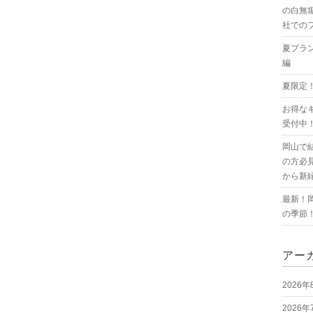
の白無
社での
夏プラ
編
夏限定
お得な
受付中
岡山で
の方必
から新
最新！
の季節
アー
2026年
2026年