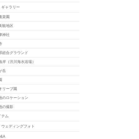
・ギャラリー
後楽園
美観地区
津神社
寺
県総合グラウンド
海岸（渋川海水浴場）
が岳
園
オリーブ園
他のロケーション
他の撮影
イテム
・ウェディングフォト
&A