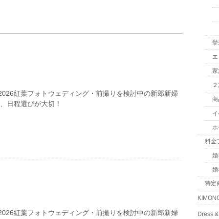
挙
エ
家
２
2026紅葉フォトウェディング・前撮りを検討中の新郎新婦
商
は、日程選びが大切！
イ
ホ
料金
婚
婚
特定
KIMON
2026紅葉フォトウェディング・前撮りを検討中の新郎新婦
Dress