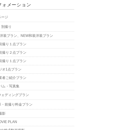
フォメーション
ページ
・別撮り
W洋装プラン、NEW和装洋装プラン
前撮り１点プラン
前撮り２点プラン
前撮り１点プラン
ジオ1点プラン
業者ご紹介プラン
バム・写真集
ウェディングプラン
影・前撮り料金プラン
撮影
OVIE PLAN