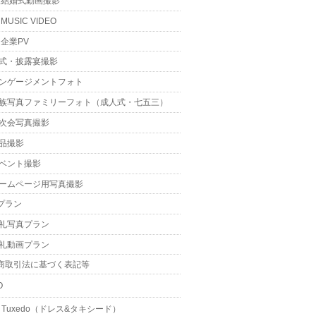
結婚式動画撮影
MUSIC VIDEO
企業PV
式・披露宴撮影
ンゲージメントフォト
族写真ファミリーフォト（成人式・七五三）
次会写真撮影
品撮影
ベント撮影
ームページ用写真撮影
プラン
礼写真プラン
礼動画プラン
商取引法に基づく表記等
O
 & Tuxedo（ドレス&タキシード）