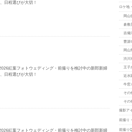
は、日程選びが大切！
ロケ地
岡山
倉敷
吉備
曹源
岡山
渋川
王子
2026紅葉フォトウェディング・前撮りを検討中の新郎新婦
は、日程選びが大切！
近水
牛窓
その
その
撮影ア
前撮り
前撮りQ
2026紅葉フォトウェディング・前撮りを検討中の新郎新婦