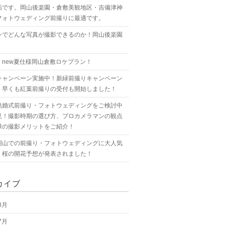
垢です。岡山後楽園・倉敷美観地区・吉備津神
フォトウェディング前撮りに最適です。
ンでどんな写真が撮影できるのか！岡山後楽園
！new夏仕様岡山倉敷ロケプラン！
キャンペーン実施中！新緑前撮りキャンペーン
！早くも紅葉前撮りの受付も開始しました！
結婚式前撮り・フォトウェディングをご検討中
見！撮影時期の選び方、プロカメラマンの観点
緑の撮影メリットをご紹介！
岡山での前撮り・フォトウェディングに大人気
！桜の開花予想が発表されました！
カイブ
8月
7月