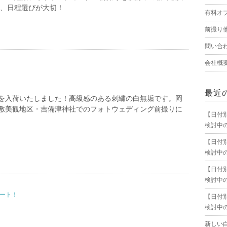
は、日程選びが大切！
有料オ
前撮り
問い合
会社概
最近
を入荷いたしました！高級感のある刺繍の白無垢です。岡
敷美観地区・吉備津神社でのフォトウェディング前撮りに
【日付
検討中
【日付
検討中
【日付
検討中
ポート！
【日付
検討中
新しい