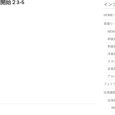
始２3-5
イン
HOME
前撮り
NE
和装
和装
洋装
スタ
衣装
アル
フォト
出張撮
出張
M