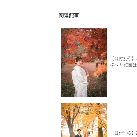
関連記事
【日付別④】
様へ！ 紅葉
【日付別③】