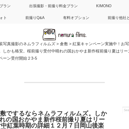
プラン
出張撮影・前撮り料金プラン
KIMONO
ォト
前撮りQ&A
有料オプション
前撮り他社
装写真撮影のネムラフィルムズ
>
倉敷
>
紅葉キャンペーン実施中！お写
。しかも格安。桜前撮り受付中晴れの国おかやま新作桜前撮り夏はリー
ーン受付開始２3-5
倉敷でするならネムラフィルムズ。しか
晴れの国おかやま新作桜前撮り夏はリー
中紅葉時期の詳細１２月７日岡山後楽