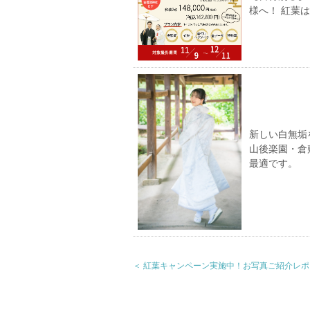
様へ！ 紅葉
新しい白無垢
山後楽園・倉
最適です。
＜ 紅葉キャンペーン実施中！お写真ご紹介レ