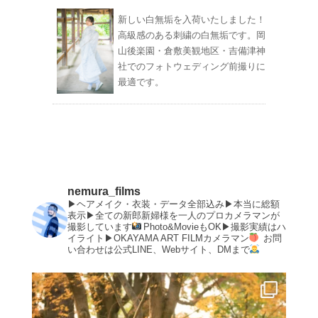
新しい白無垢を入荷いたしました！
高級感のある刺繍の白無垢です。岡
山後楽園・倉敷美観地区・吉備津神
社でのフォトウェディング前撮りに
最適です。
nemura_films
▶︎ヘアメイク・衣装・データ全部込み▶︎本当に総額
表示▶︎全ての新郎新婦様を一人のプロカメラマンが
撮影しています
Photo&MovieもOK▶︎撮影実績はハ
イライト▶︎OKAYAMA ART FILMカメラマン
お問
い合わせは公式LINE、Webサイト、DMまで