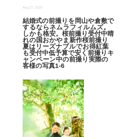
Aug 27, 2018
結婚式の前撮りを岡山や倉敷で
するならネムラフィルムズ。
しかも格安。桜前撮り受付中晴
れの国おかやま新作桜前撮り
夏はリーズナブルでお得紅葉
も受付中低予算で安く前撮りキ
ャンペーン中の前撮り実際の
客様の写真1-6