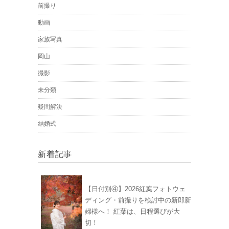
前撮り
動画
家族写真
岡山
撮影
未分類
疑問解決
結婚式
新着記事
【日付別④】2026紅葉フォトウェ
ディング・前撮りを検討中の新郎新
婦様へ！ 紅葉は、日程選びが大
切！