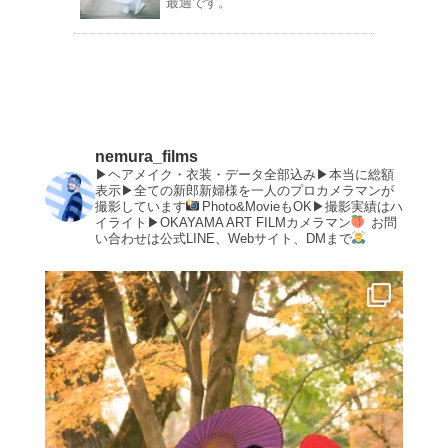
最適です。
nemura_films
▶︎ヘアメイク・衣装・データ全部込み▶︎本当に総額
表示▶︎全ての新郎新婦様を一人のプロカメラマンが
撮影しています
Photo&MovieもOK▶︎撮影実績はハ
イライト▶︎OKAYAMA ART FILMカメラマン
お問
い合わせは公式LINE、Webサイト、DMまで