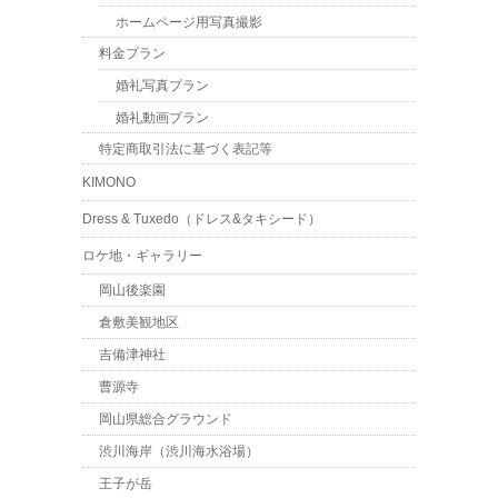
ホームページ用写真撮影
料金プラン
婚礼写真プラン
婚礼動画プラン
特定商取引法に基づく表記等
KIMONO
Dress & Tuxedo（ドレス&タキシード）
ロケ地・ギャラリー
岡山後楽園
倉敷美観地区
吉備津神社
曹源寺
岡山県総合グラウンド
渋川海岸（渋川海水浴場）
王子が岳