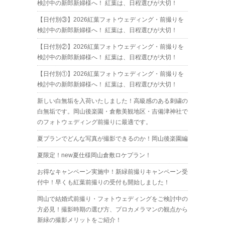
検討中の新郎新婦様へ！ 紅葉は、日程選びが大切！
【日付別③】2026紅葉フォトウェディング・前撮りを
検討中の新郎新婦様へ！ 紅葉は、日程選びが大切！
【日付別②】2026紅葉フォトウェディング・前撮りを
検討中の新郎新婦様へ！ 紅葉は、日程選びが大切！
【日付別①】2026紅葉フォトウェディング・前撮りを
検討中の新郎新婦様へ！ 紅葉は、日程選びが大切！
新しい白無垢を入荷いたしました！高級感のある刺繍の
白無垢です。岡山後楽園・倉敷美観地区・吉備津神社で
のフォトウェディング前撮りに最適です。
夏プランでどんな写真が撮影できるのか！岡山後楽園編
夏限定！new夏仕様岡山倉敷ロケプラン！
お得なキャンペーン実施中！新緑前撮りキャンペーン受
付中！早くも紅葉前撮りの受付も開始しました！
岡山で結婚式前撮り・フォトウェディングをご検討中の
方必見！撮影時期の選び方、プロカメラマンの観点から
新緑の撮影メリットをご紹介！