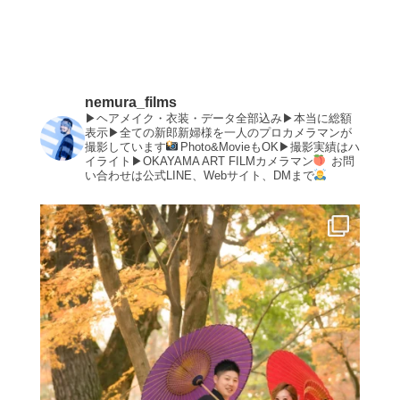
nemura_films
▶︎ヘアメイク・衣装・データ全部込み▶︎本当に総額
表示▶︎全ての新郎新婦様を一人のプロカメラマンが
撮影しています
Photo&MovieもOK▶︎撮影実績はハ
イライト▶︎OKAYAMA ART FILMカメラマン
お問
い合わせは公式LINE、Webサイト、DMまで