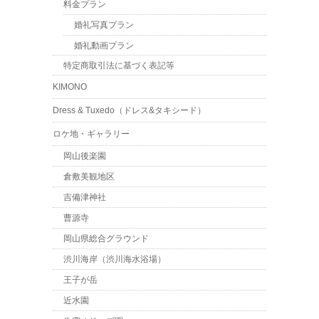
料金プラン
婚礼写真プラン
婚礼動画プラン
特定商取引法に基づく表記等
KIMONO
Dress & Tuxedo（ドレス&タキシード）
ロケ地・ギャラリー
岡山後楽園
倉敷美観地区
吉備津神社
曹源寺
岡山県総合グラウンド
渋川海岸（渋川海水浴場）
王子が岳
近水園