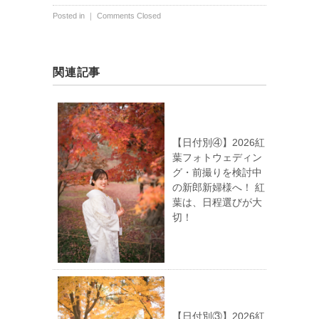
Posted in ｜
Comments Closed
関連記事
【日付別④】2026紅
葉フォトウェディン
グ・前撮りを検討中
の新郎新婦様へ！ 紅
葉は、日程選びが大
切！
【日付別③】2026紅