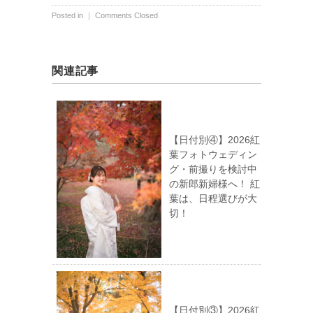
Posted in ｜
Comments Closed
関連記事
【日付別④】2026紅
葉フォトウェディン
グ・前撮りを検討中
の新郎新婦様へ！ 紅
葉は、日程選びが大
切！
【日付別③】2026紅