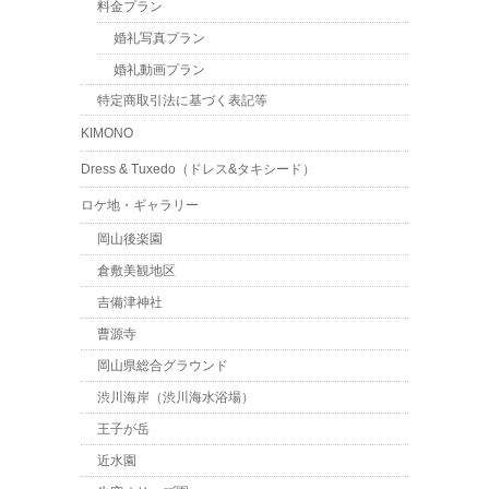
料金プラン
婚礼写真プラン
婚礼動画プラン
特定商取引法に基づく表記等
KIMONO
Dress & Tuxedo（ドレス&タキシード）
ロケ地・ギャラリー
岡山後楽園
倉敷美観地区
吉備津神社
曹源寺
岡山県総合グラウンド
渋川海岸（渋川海水浴場）
王子が岳
近水園