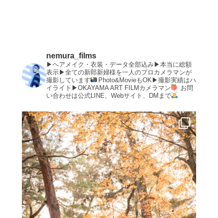
nemura_films
▶︎ヘアメイク・衣装・データ全部込み▶︎本当に総額
表示▶︎全ての新郎新婦様を一人のプロカメラマンが
撮影しています
Photo&MovieもOK▶︎撮影実績はハ
イライト▶︎OKAYAMA ART FILMカメラマン
お問
い合わせは公式LINE、Webサイト、DMまで