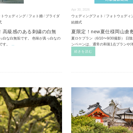
Apr 30, 2026
ォトウェディング
/
フォト婚
/
ブライダ
ウェディングフォト
/
フォトウェディ
式
結婚式
！高級感のある刺繍の白無
夏限定！new夏仕様岡山倉
っ白な白無垢です。 色味が真っ白なの
夏ロケプラン（6/10〜9/30撮影）
メです。
...
ンペーンは、通常の和装1点プランや
続きを読む