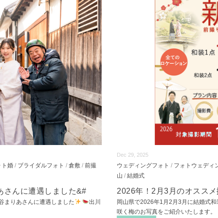
Dec 29, 2025
ォト婚
/
ブライダルフォト
/
倉敷
/
前撮
ウェディングフォト
/
フォトウェディ
山
/
結婚式
あさんに遭遇しました&#
2026年！2月3月のオス
谷まりあさんに遭遇しました
出川
岡山県で2026年1月2月3月に結婚式
咲く梅のお写真をご紹介いたします。 