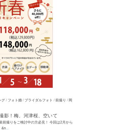
ング
/
フォト婚
/
ブライダルフォト
/
前撮り
/
岡
スメ撮影！梅、河津桜、空いて
和装前撮りをご検討中の方必見！ 今回は2月から
&n
...