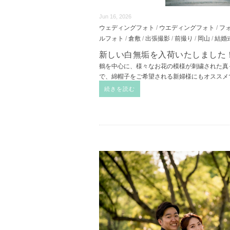
Jun 16, 2026
ウェディングフォト
/
ウエディングフォト
/
フ
ルフォト
/
倉敷
/
出張撮影
/
前撮り
/
岡山
/
結婚
新しい白無垢を入荷いたしました
鶴を中心に、様々なお花の模様が刺繍された真
で、綿帽子をご希望される新婦様にもオスス
続きを読む