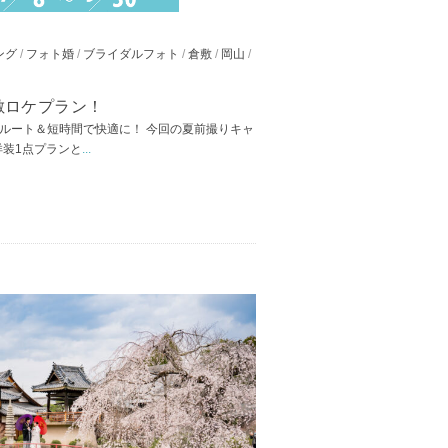
ング
/
フォト婚
/
ブライダルフォト
/
倉敷
/
岡山
/
敷ロケプラン！
 日陰ルート＆短時間で快適に！ 今回の夏前撮りキャ
洋装1点プランと
...