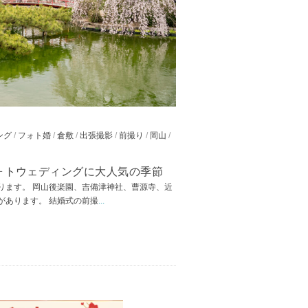
ング
/
フォト婚
/
倉敷
/
出張撮影
/
前撮り
/
岡山
/
ォトウェディングに大人気の季節
ります。 岡山後楽園、吉備津神社、曹源寺、近
があります。 結婚式の前撮
...