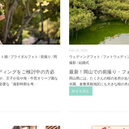
Feb 18, 2026
ォト婚
/
ブライダルフォト
/
前撮り
/
岡
ウェディングフォト
/
フォトウェディ
撮影
/
結婚式
ディングをご検討中の方必
最新！岡山での前撮り・フ
や、王子が岳や海・牛窓オリーブ園な
岡山県には、たくさんの桜の名所があ
必要な「撮影時期を考
...
水園、倉敷美観地区にも大きな桜の木
続きを読む