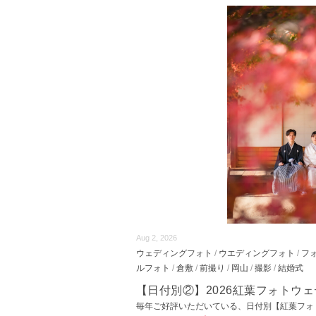
Aug 2, 2026
ウェディングフォト
/
ウエディングフォト
/
フ
ルフォト
/
倉敷
/
前撮り
/
岡山
/
撮影
/
結婚式
【日付別②】2026紅葉フォトウ
毎年ご好評いただいている、日付別【紅葉フォ