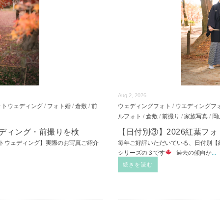
Aug 2, 2026
ォトウェディング
/
フォト婚
/
倉敷
/
前
ウェディングフォト
/
ウエディングフ
ルフォト
/
倉敷
/
前撮り
/
家族写真
/
岡
ェディング・前撮りを検
【日付別③】2026紅葉フ
トウェディング】実際のお写真ご紹介
毎年ご好評いただいている、日付別【
シリーズの３です
過去の傾向か
...
続きを読む