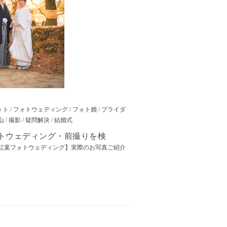
ォト
/
フォトウェディング
/
フォト婚
/
ブライダ
山
/
撮影
/
疑問解決
/
結婚式
ォトウェディング・前撮りを検
紅葉フォトウェディング】実際のお写真ご紹介