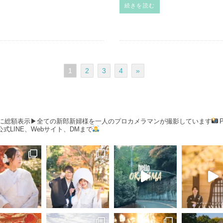
続きを読む
1
2
3
4
»
当に総額表示▶︎全ての新郎新婦様を一人のプロカメラマンが撮影しています
式LINE、Webサイト、DMまで