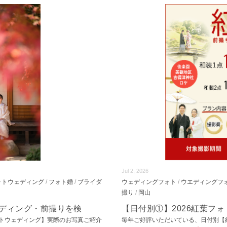
Jul 2, 2026
ォトウェディング
/
フォト婚
/
ブライダ
ウェディングフォト
/
ウエディングフ
撮り
/
岡山
ェディング・前撮りを検
【日付別①】2026紅葉フ
トウェディング】実際のお写真ご紹介
毎年ご好評いただいている、日付別【