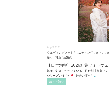
Aug 3, 2026
ウェディングフォト
/
ウエディングフォト
/
フ
撮り
/
岡山
/
結婚式
【日付別④】2026紅葉フォトウ
毎年ご好評いただいている、日付別【紅葉フォ
シリーズの４です
過去の傾向か
...
続きを読む