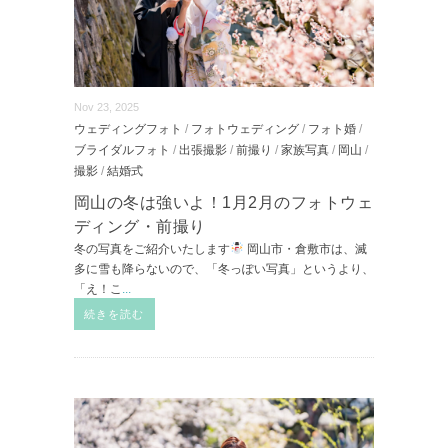
Nov 23, 2025
ウェディングフォト
/
フォトウェディング
/
フォト婚
/
ブライダルフォト
/
出張撮影
/
前撮り
/
家族写真
/
岡山
/
撮影
/
結婚式
岡山の冬は強いよ！1月2月のフォトウェ
ディング・前撮り
冬の写真をご紹介いたします
岡山市・倉敷市は、滅
多に雪も降らないので、「冬っぽい写真」というより、
「え！こ
...
続きを読む