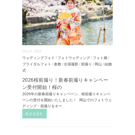
Oct 17, 2025
ウェディングフォト
/
フォトウェディング
/
フォト婚
/
ブライダルフォト
/
倉敷
/
出張撮影
/
前撮り
/
岡山
/
結婚
式
2026桜前撮り！新春前撮りキャンペー
ン受付開始！桜の
2026年の新春前撮りキャンペーン、桜前撮りキャンペ
ーンの受付を開始いたしました！ 岡山でのフォトウェ
ディング・前撮りをオー
...
続きを読む