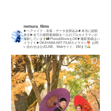
nemura_films
▶︎ヘアメイク・衣装・データ全部込み▶︎本当に総額
表示▶︎全ての新郎新婦様を一人のプロカメラマンが
撮影しています
Photo&MovieもOK▶︎撮影実績はハ
イライト▶︎OKAYAMA ART FILMカメラマン
お問
い合わせは公式LINE、Webサイト、DMまで