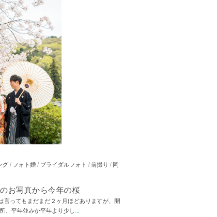
ング
/
フォト婚
/
ブライダルフォト
/
前撮り
/
岡
昨年のお写真から今年の桜
は言ってもまだまだ２ヶ月ほどありますが、開
の所、平年並みか平年より少し
...