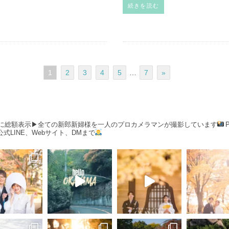
続きを読む
1
2
3
4
5
…
7
»
当に総額表示▶︎全ての新郎新婦様を一人のプロカメラマンが撮影しています
式LINE、Webサイト、DMまで