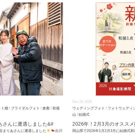
Dec 29, 2025
ォト婚
/
ブライダルフォト
/
倉敷
/
前撮
ウェディングフォト
/
フォトウェディ
山
/
結婚式
あさんに遭遇しました&#
2026年！2月3月のオス
谷まりあさんに遭遇しました
出川
岡山県で2026年1月2月3月に結婚式