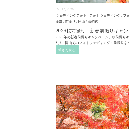
Oct 17, 2025
ウェディングフォト
/
フォトウェディング
/
フ
撮影
/
前撮り
/
岡山
/
結婚式
2026桜前撮り！新春前撮りキャ
2026年の新春前撮りキャンペーン、桜前撮り
た！ 岡山でのフォトウェディング・前撮りを
続きを読む