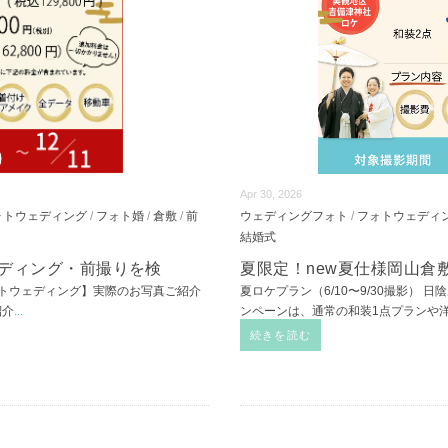
Apr 30, 2026
ォトウェディング
/
フォト婚
/
倉敷
/
前
ウェディングフォト
/
フォトウェディ
結婚式
ェディング・前撮りを検
夏限定！new夏仕様岡山倉
トウェディング】実際のお写真ご紹介
夏ロケプラン（6/10〜9/30撮影）
紹介
...
ンペーンは、通常の和装1点プランや
続きを読む