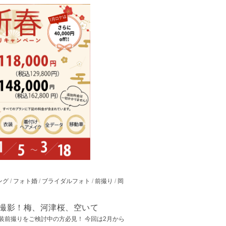
ング
/
フォト婚
/
ブライダルフォト
/
前撮り
/
岡
スメ撮影！梅、河津桜、空いて
和装前撮りをご検討中の方必見！ 今回は2月から