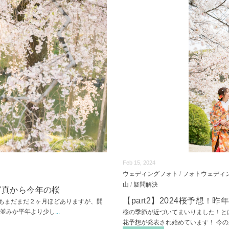
Feb 15, 2024
ウェディングフォト
/
フォトウェディ
山
/
疑問解決
お写真から今年の桜
【part2】2024桜予想！
もまだまだ２ヶ月ほどありますが、開
年並みか平年より少し
...
桜の季節が近づいてまいりました！と
花予想が発表され始めています！ 今