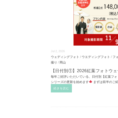
Jul 2, 2026
ウェディングフォト
/
ウエディングフォト
/
フ
撮り
/
岡山
【日付別①】2026紅葉フォトウ
毎年ご好評いただいている、日付別【紅葉フォ
シリーズの更新を始めます
まずは前半のご
続きを読む