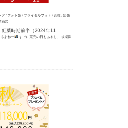
ング
/
フォト婚
/
ブライダルフォト
/
倉敷
/
出張
結婚式
紅葉時期前半（2024年11
なるよねー
すでに完売の日もあるし、 後楽園