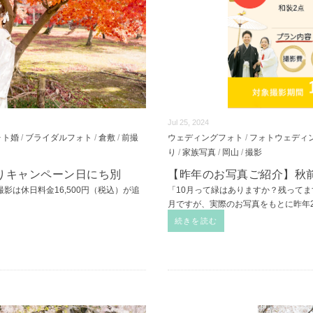
Jul 25, 2024
ォト婚
/
ブライダルフォト
/
倉敷
/
前撮
ウェディングフォト
/
フォトウェディ
り
/
家族写真
/
岡山
/
撮影
りキャンペーン日にち別
【昨年のお写真ご紹介】秋
影は休日料金16,500円（税込）が追
「10月って緑はありますか？残ってま
月ですが、実際のお写真をもとに昨年2
続きを読む