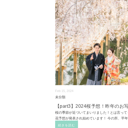
Feb 15, 2024
未分類
【part3】2024桜予想！昨年の
桜の季節が近づいてまいりました！とは言って
花予想が発表され始めています！ 今の所、平
続きを読む