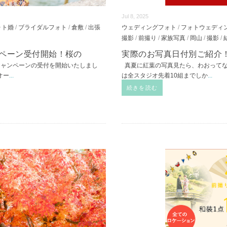
Jul 8, 2025
ォト婚
/
ブライダルフォト
/
倉敷
/
出張
ウェディングフォト
/
フォトウェディ
撮影
/
前撮り
/
家族写真
/
岡山
/
撮影
/
ンペーン受付開始！桜の
実際のお写真日付別ご紹介！
キャンペーンの受付を開始いたしまし
真夏に紅葉の写真見たら、わおって
オー
...
は全スタジオ先着10組までしか
...
続きを読む