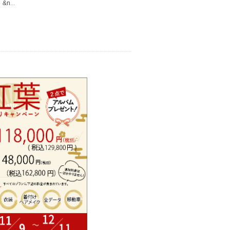
&n
...