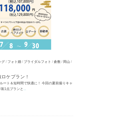
ング
/
フォト婚
/
ブライダルフォト
/
倉敷
/
岡山
/
敷ロケプラン！
 日陰ルート＆短時間で快適に！ 今回の夏前撮りキャ
洋装1点プランと
...