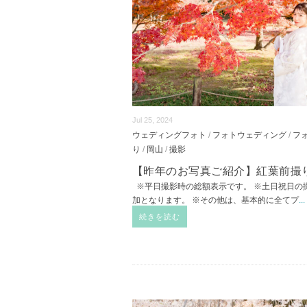
Jul 25, 2024
ウェディングフォト
/
フォトウェディング
/
フ
り
/
岡山
/
撮影
【昨年のお写真ご紹介】紅葉前撮
※平日撮影時の総額表示です。 ※土日祝日の撮
加となります。 ※その他は、基本的に全てプ
...
続きを読む