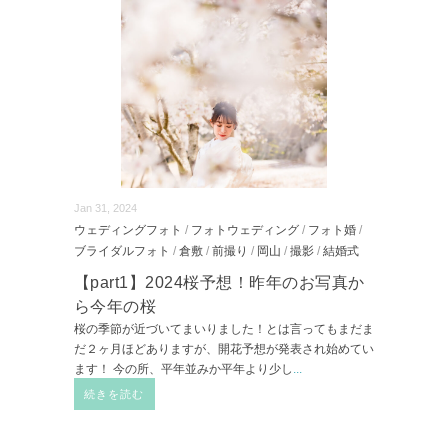
Jan 31, 2024
ウェディングフォト
/
フォトウェディング
/
フォト婚
/
ブライダルフォト
/
倉敷
/
前撮り
/
岡山
/
撮影
/
結婚式
【part1】2024桜予想！昨年のお写真か
ら今年の桜
桜の季節が近づいてまいりました！とは言ってもまだま
だ２ヶ月ほどありますが、開花予想が発表され始めてい
ます！ 今の所、平年並みか平年より少し
...
続きを読む