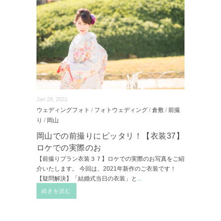
Jan 28, 2021
ウェディングフォト
/
フォトウェディング
/
倉敷
/
前撮
り
/
岡山
岡山での前撮りにピッタリ！【衣装37】
ロケでの実際のお
【前撮りプラン衣装３７】ロケでの実際のお写真をご紹
介いたします。 今回は、2021年新作のご衣装です！
【疑問解決】「結婚式当日の衣装」と
...
続きを読む