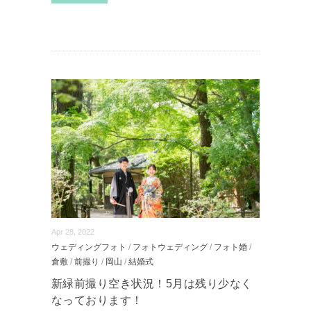
Apr 28, 2022
ウェディングフォト
/
フォトウェディング
/
フォト婚
/
倉敷
/
前撮り
/
岡山
/
結婚式
新緑前撮り空き状況！5月は残り少なく
なっております！