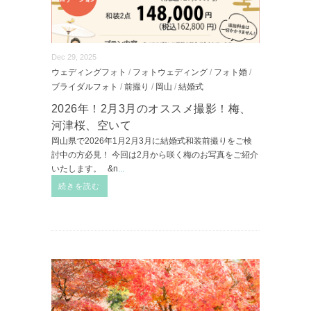
Dec 29, 2025
ウェディングフォト
/
フォトウェディング
/
フォト婚
/
ブライダルフォト
/
前撮り
/
岡山
/
結婚式
2026年！2月3月のオススメ撮影！梅、
河津桜、空いて
岡山県で2026年1月2月3月に結婚式和装前撮りをご検
討中の方必見！ 今回は2月から咲く梅のお写真をご紹介
いたします。 &n
...
続きを読む