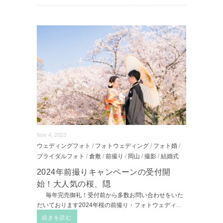
Nov 4, 2023
ウェディングフォト
/
フォトウェディング
/
フォト婚
/
ブライダルフォト
/
倉敷
/
前撮り
/
岡山
/
撮影
/
結婚式
2024年前撮りキャンペーンの受付開
始！大人気の桜、隠
毎年完売御礼！受付前から多数お問い合わせをいた
だいております2024年桜の前撮り・フォトウェディ
...
続きを読む