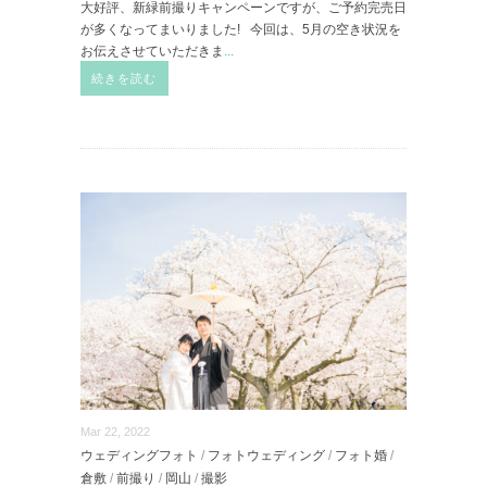
大好評、新緑前撮りキャンペーンですが、ご予約完売日
が多くなってまいりました! 今回は、5月の空き状況を
お伝えさせていただきま
...
続きを読む
Mar 22, 2022
ウェディングフォト
/
フォトウェディング
/
フォト婚
/
倉敷
/
前撮り
/
岡山
/
撮影