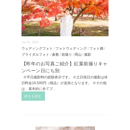
Jul 25, 2024
ウェディングフォト
/
フォトウェディング
/
フォト婚
/
ブライダルフォト
/
倉敷
/
前撮り
/
岡山
/
撮影
【昨年のお写真ご紹介】紅葉前撮りキャ
ンペーン日にち別
※平日撮影時の総額表示です。 ※土日祝日の撮影は休
日料金16,500円（税込）が追加となります。 ※その他
は、基本的に全てプ
...
続きを読む