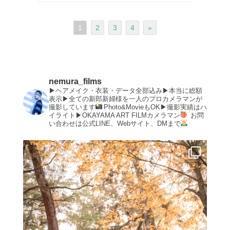
1
2
3
4
»
nemura_films
▶︎ヘアメイク・衣装・データ全部込み▶︎本当に総額
表示▶︎全ての新郎新婦様を一人のプロカメラマンが
撮影しています
Photo&MovieもOK▶︎撮影実績はハ
イライト▶︎OKAYAMA ART FILMカメラマン
お問
い合わせは公式LINE、Webサイト、DMまで