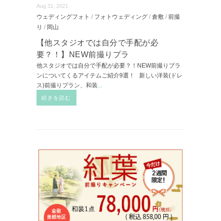
Aug 31, 2021
ウェディングフォト
/
フォトウェディング
/
倉敷
/
前撮
り
/
岡山
【他スタジオでは自分で手配が必
要？！】NEW前撮りプラ
他スタジオでは自分で手配が必要？！NEW前撮りプラ
ンについてくるアイテムご紹介9選！ 新しい洋装(ドレ
ス)前撮りプラン、和装
...
続きを読む