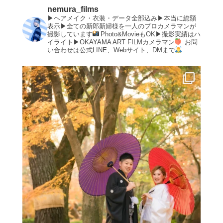
nemura_films
▶︎ヘアメイク・衣装・データ全部込み▶︎本当に総額
表示▶︎全ての新郎新婦様を一人のプロカメラマンが
撮影しています
Photo&MovieもOK▶︎撮影実績はハ
イライト▶︎OKAYAMA ART FILMカメラマン
お問
い合わせは公式LINE、Webサイト、DMまで