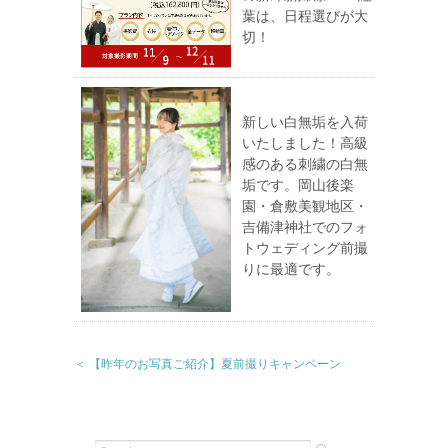
葉は、日程選びが大
切！
新しい白無垢を入荷
いたしました！高級
感のある刺繍の白無
垢です。岡山後楽
園・倉敷美観地区・
吉備津神社でのフォ
トウェディング前撮
りに最適です。
＜ 【昨年のお写真ご紹介】夏前撮りキャンペーン