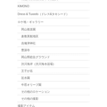
KIMONO
Dress & Tuxedo（ドレス&タキシード）
ロケ地・ギャラリー
岡山後楽園
倉敷美観地区
吉備津神社
曹源寺
岡山県総合グラウンド
渋川海岸（渋川海水浴場）
王子が岳
近水園
牛窓オリーブ園
その他のロケーション
その他の撮影
撮影アイテム