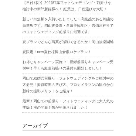
【日付別①】2026紅葉フォトウェディング・前撮りを
検討中の新郎新婦様へ！ 紅葉は、日程選びが大切！
新しい白無垢を入荷いたしました！高級感のある刺繍の
白無垢です。岡山後楽園・倉敷美観地区・吉備津神社で
のフォトウェディング前撮りに最適です。
夏プランでどんな写真が撮影できるのか！岡山後楽園編
夏限定！new夏仕様岡山倉敷ロケプラン！
お得なキャンペーン実施中！新緑前撮りキャンペーン受
付中！早くも紅葉前撮りの受付も開始しました！
岡山で結婚式前撮り・フォトウェディングをご検討中の
方必見！撮影時期の選び方、プロカメラマンの観点から
新緑の撮影メリットをご紹介！
最新！岡山での前撮り・フォトウェディングに大人気の
季節！桜の開花予想が発表されました！
アーカイブ