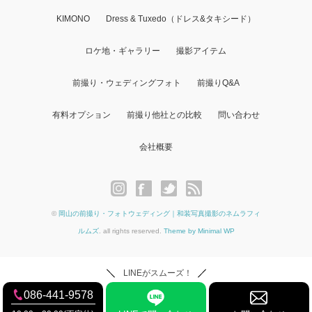
KIMONO
Dress & Tuxedo（ドレス&タキシード）
ロケ地・ギャラリー
撮影アイテム
前撮り・ウェディングフォト
前撮りQ&A
有料オプション
前撮り他社との比較
問い合わせ
会社概要
©
岡山の前撮り・フォトウェディング｜和装写真撮影のネムラフィ
ルムズ
. all rights reserved.
Theme by Minimal WP
LINEがスムーズ！
086-441-9578