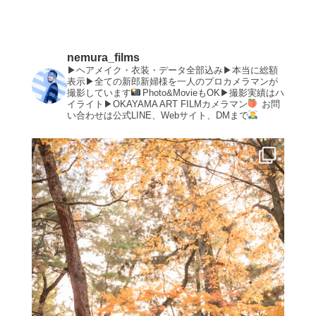
nemura_films
▶︎ヘアメイク・衣装・データ全部込み▶︎本当に総額
表示▶︎全ての新郎新婦様を一人のプロカメラマンが
撮影しています
Photo&MovieもOK▶︎撮影実績はハ
イライト▶︎OKAYAMA ART FILMカメラマン
お問
い合わせは公式LINE、Webサイト、DMまで