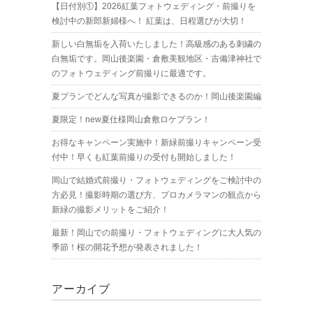
【日付別①】2026紅葉フォトウェディング・前撮りを
検討中の新郎新婦様へ！ 紅葉は、日程選びが大切！
新しい白無垢を入荷いたしました！高級感のある刺繍の
白無垢です。岡山後楽園・倉敷美観地区・吉備津神社で
のフォトウェディング前撮りに最適です。
夏プランでどんな写真が撮影できるのか！岡山後楽園編
夏限定！new夏仕様岡山倉敷ロケプラン！
お得なキャンペーン実施中！新緑前撮りキャンペーン受
付中！早くも紅葉前撮りの受付も開始しました！
岡山で結婚式前撮り・フォトウェディングをご検討中の
方必見！撮影時期の選び方、プロカメラマンの観点から
新緑の撮影メリットをご紹介！
最新！岡山での前撮り・フォトウェディングに大人気の
季節！桜の開花予想が発表されました！
アーカイブ