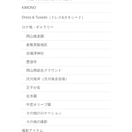
KIMONO
Dress & Tuxedo（ドレス&タキシード）
ロケ地・ギャラリー
岡山後楽園
倉敷美観地区
吉備津神社
曹源寺
岡山県総合グラウンド
渋川海岸（渋川海水浴場）
王子が岳
近水園
牛窓オリーブ園
その他のロケーション
その他の撮影
撮影アイテム