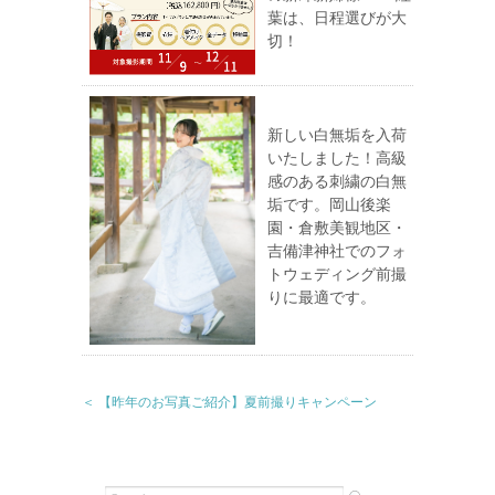
葉は、日程選びが大
切！
新しい白無垢を入荷
いたしました！高級
感のある刺繍の白無
垢です。岡山後楽
園・倉敷美観地区・
吉備津神社でのフォ
トウェディング前撮
りに最適です。
＜ 【昨年のお写真ご紹介】夏前撮りキャンペーン