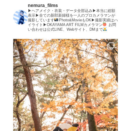
nemura_films
▶︎ヘアメイク・衣装・データ全部込み▶︎本当に総額
表示▶︎全ての新郎新婦様を一人のプロカメラマンが
撮影しています
Photo&MovieもOK▶︎撮影実績はハ
イライト▶︎OKAYAMA ART FILMカメラマン
お問
い合わせは公式LINE、Webサイト、DMまで