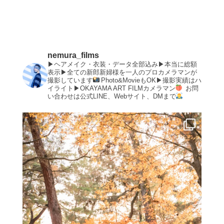
nemura_films
▶︎ヘアメイク・衣装・データ全部込み▶︎本当に総額
表示▶︎全ての新郎新婦様を一人のプロカメラマンが
撮影しています
Photo&MovieもOK▶︎撮影実績はハ
イライト▶︎OKAYAMA ART FILMカメラマン
お問
い合わせは公式LINE、Webサイト、DMまで