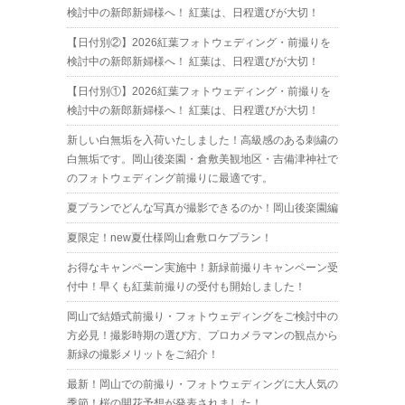
検討中の新郎新婦様へ！ 紅葉は、日程選びが大切！
【日付別②】2026紅葉フォトウェディング・前撮りを
検討中の新郎新婦様へ！ 紅葉は、日程選びが大切！
【日付別①】2026紅葉フォトウェディング・前撮りを
検討中の新郎新婦様へ！ 紅葉は、日程選びが大切！
新しい白無垢を入荷いたしました！高級感のある刺繍の
白無垢です。岡山後楽園・倉敷美観地区・吉備津神社で
のフォトウェディング前撮りに最適です。
夏プランでどんな写真が撮影できるのか！岡山後楽園編
夏限定！new夏仕様岡山倉敷ロケプラン！
お得なキャンペーン実施中！新緑前撮りキャンペーン受
付中！早くも紅葉前撮りの受付も開始しました！
岡山で結婚式前撮り・フォトウェディングをご検討中の
方必見！撮影時期の選び方、プロカメラマンの観点から
新緑の撮影メリットをご紹介！
最新！岡山での前撮り・フォトウェディングに大人気の
季節！桜の開花予想が発表されました！