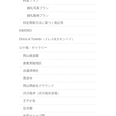
料金プラン
婚礼写真プラン
婚礼動画プラン
特定商取引法に基づく表記等
KIMONO
Dress & Tuxedo（ドレス&タキシード）
ロケ地・ギャラリー
岡山後楽園
倉敷美観地区
吉備津神社
曹源寺
岡山県総合グラウンド
渋川海岸（渋川海水浴場）
王子が岳
近水園
牛窓オリーブ園