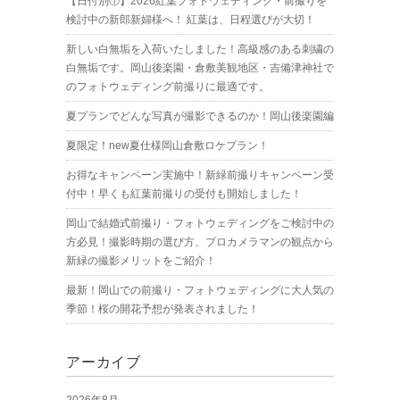
【日付別①】2026紅葉フォトウェディング・前撮りを
検討中の新郎新婦様へ！ 紅葉は、日程選びが大切！
新しい白無垢を入荷いたしました！高級感のある刺繍の
白無垢です。岡山後楽園・倉敷美観地区・吉備津神社で
のフォトウェディング前撮りに最適です。
夏プランでどんな写真が撮影できるのか！岡山後楽園編
夏限定！new夏仕様岡山倉敷ロケプラン！
お得なキャンペーン実施中！新緑前撮りキャンペーン受
付中！早くも紅葉前撮りの受付も開始しました！
岡山で結婚式前撮り・フォトウェディングをご検討中の
方必見！撮影時期の選び方、プロカメラマンの観点から
新緑の撮影メリットをご紹介！
最新！岡山での前撮り・フォトウェディングに大人気の
季節！桜の開花予想が発表されました！
アーカイブ