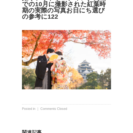
での10月に撮影された紅葉時
期の実際の写真お日にち選び
の参考に122
Posted in ｜
Comments Closed
関連記事