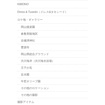
KIMONO
Dress & Tuxedo（ドレス&タキシード）
ロケ地・ギャラリー
岡山後楽園
倉敷美観地区
吉備津神社
曹源寺
岡山県総合グラウンド
渋川海岸（渋川海水浴場）
王子が岳
近水園
牛窓オリーブ園
その他のロケーション
その他の撮影
撮影アイテム