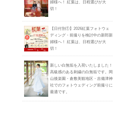
婦様へ！ 紅葉は、日程選びが大
切！
【日付別①】2026紅葉フォトウェ
ディング・前撮りを検討中の新郎新
婦様へ！ 紅葉は、日程選びが大
切！
新しい白無垢を入荷いたしました！
高級感のある刺繍の白無垢です。岡
山後楽園・倉敷美観地区・吉備津神
社でのフォトウェディング前撮りに
最適です。