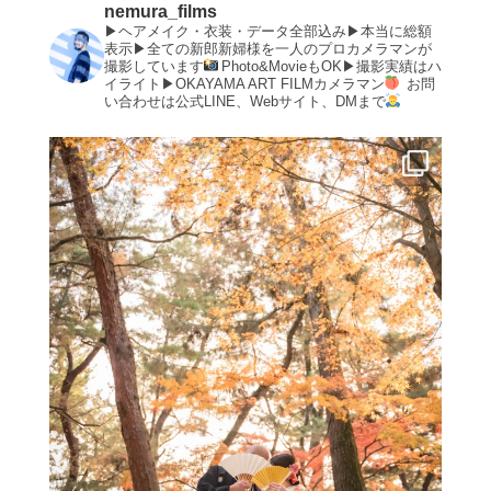
nemura_films
▶︎ヘアメイク・衣装・データ全部込み▶︎本当に総額
表示▶︎全ての新郎新婦様を一人のプロカメラマンが
撮影しています
Photo&MovieもOK▶︎撮影実績はハ
イライト▶︎OKAYAMA ART FILMカメラマン
お問
い合わせは公式LINE、Webサイト、DMまで