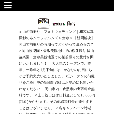
.
岡山の前撮り・フォトウェディング｜和装写真
撮影のネムラフィルムズ
>
倉敷
>
【疑問解決】
岡山で前撮りの時期ってどうやって決めるの？
>
岡山後楽園・倉敷美観地区での桜前撮り 岡山
後楽園・倉敷美観地区での桜前撮りの受付を開
始いたしました！！ 大人気のシーズンで、昨
年、一昨年と1月下旬には、かなりのお日にち
がご予約完売いたしました。 桜シーズンの前撮
りをご検討中の新郎新婦様はお早めにお問い合
わせください。 岡山市内・倉敷市内出張料金無
料です。 ※土日祝日は休日料金として15,000円
(税別)かかります。その他追加料金が発生する
ことはございません。 ※各キャンペーン時期