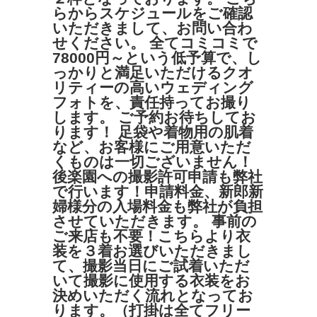
らからスケジュールをご確認
いただきまして、お問い合わ
せください。 全てコミコミで
78000円～という低予算で、し
っかりと満足いただけるクオ
リティーの高いウェディング
フォトを、責任持ってお撮り
します。 ご予約お待ちしてお
ります！ 足袋や着物用の肌着
など、お客様にご用意いただ
くものは一切ございません！
後楽園への撮影許可申請も弊社
で行います！申請料金、新郎新
婦様分の入場料金も弊社が負担
させていただきます。 事前の
ご来店も不要！こちらより衣
装を３着お選びいただきまし
て、撮影当日にご試着いただ
いて撮影に使用する衣装をお
決めいただく流れとなってお
ります。（打掛は全てフリー