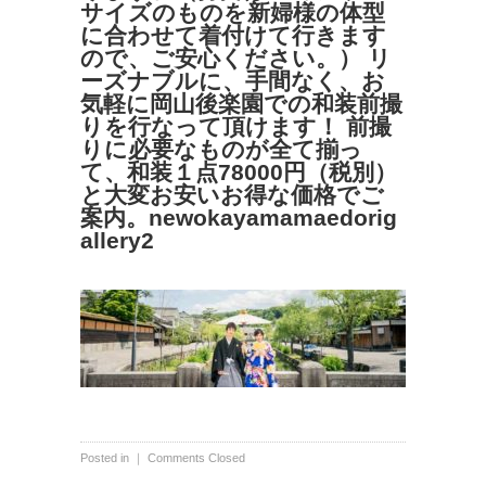
サイズのものを新婦様の体型
に合わせて着付けて行きます
ので、ご安心ください。） リ
ーズナブルに、手間なく、お
気軽に岡山後楽園での和装前撮
りを行なって頂けます！ 前撮
りに必要なものが全て揃っ
て、和装１点78000円（税別）
と大変お安いお得な価格でご
案内。newokayamamaedorig
allery2
Posted in ｜
Comments Closed