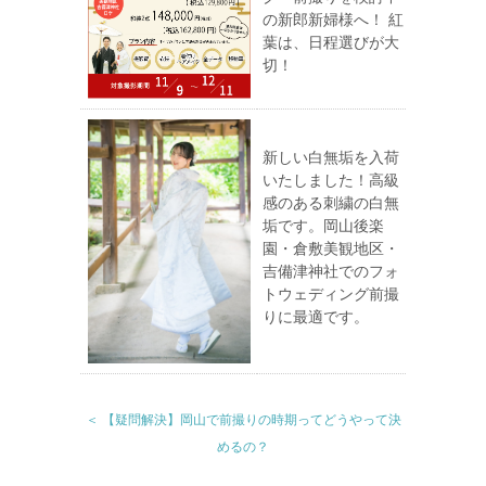
の新郎新婦様へ！ 紅
葉は、日程選びが大
切！
新しい白無垢を入荷
いたしました！高級
感のある刺繍の白無
垢です。岡山後楽
園・倉敷美観地区・
吉備津神社でのフォ
トウェディング前撮
りに最適です。
＜ 【疑問解決】岡山で前撮りの時期ってどうやって決
めるの？