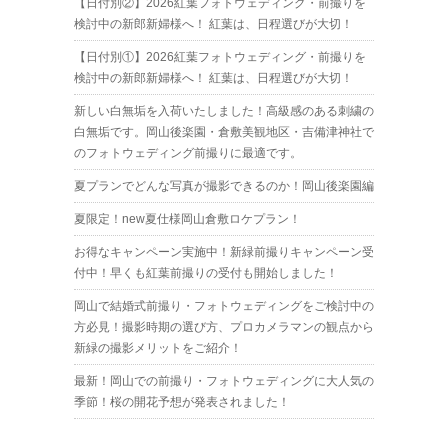
【日付別②】2026紅葉フォトウェディング・前撮りを
検討中の新郎新婦様へ！ 紅葉は、日程選びが大切！
【日付別①】2026紅葉フォトウェディング・前撮りを
検討中の新郎新婦様へ！ 紅葉は、日程選びが大切！
新しい白無垢を入荷いたしました！高級感のある刺繍の
白無垢です。岡山後楽園・倉敷美観地区・吉備津神社で
のフォトウェディング前撮りに最適です。
夏プランでどんな写真が撮影できるのか！岡山後楽園編
夏限定！new夏仕様岡山倉敷ロケプラン！
お得なキャンペーン実施中！新緑前撮りキャンペーン受
付中！早くも紅葉前撮りの受付も開始しました！
岡山で結婚式前撮り・フォトウェディングをご検討中の
方必見！撮影時期の選び方、プロカメラマンの観点から
新緑の撮影メリットをご紹介！
最新！岡山での前撮り・フォトウェディングに大人気の
季節！桜の開花予想が発表されました！