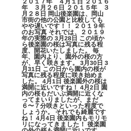
２０１７年 ４月１日 ２０１６
年 ３月２６日 ２０１５年 ３
月２８日 岡山後楽園は、岡山
市街の他の公園と比較しても
やや遅いです！！ ２０１９年
のお写真 それでは、２０１９
年の実際の 3月28日 この頃か
ら後楽園の桜は写真に残る程
度、開花いたしました。 毎
年、園内より、園外の桜の方
が、早く咲きます。 3月30日 3
月31日 この日から園内の桜が
写真に残る程度に咲き始めま
した。 4月1日 後楽園外の桜は
満開に近いですね！ 4月2日 園
内の桜もだいぶ満開に近くな
ってまいりましたが、まだ
６〜７分咲きといった程度で
しょうか。 それでも綺麗です
ね！ 4月4日 後楽園内もモリモ
リになってきました！ 後楽園
の外の桜も満開に近いです