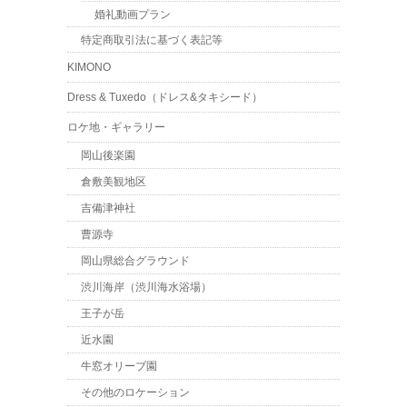
婚礼動画プラン
特定商取引法に基づく表記等
KIMONO
Dress & Tuxedo（ドレス&タキシード）
ロケ地・ギャラリー
岡山後楽園
倉敷美観地区
吉備津神社
曹源寺
岡山県総合グラウンド
渋川海岸（渋川海水浴場）
王子が岳
近水園
牛窓オリーブ園
その他のロケーション