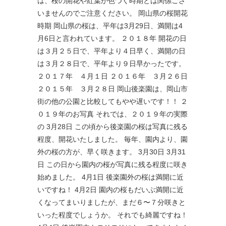
は、桜の開花や紅葉が色づく時期とは関係ござ
いませんのでご注意ください。 岡山県の桜開花
時期 岡山県の桜は、平年は3月29日、満開は4
月6日と言われています。 ２０１８年 開花の日
は３月２５日で、平年より４日早く、満開の日
は３月２８日で、平年より９日早かったです。
２０１７年 ４月１日 ２０１６年 ３月２６日
２０１５年 ３月２８日 岡山後楽園は、岡山市
街の他の公園と比較してもやや遅いです！！ ２
０１９年のお写真 それでは、２０１９年の実際
の 3月28日 この頃から後楽園の桜は写真に残る
程度、開花いたしました。 毎年、園内より、園
外の桜の方が、早く咲きます。 3月30日 3月31
日 この日から園内の桜が写真に残る程度に咲き
始めました。 4月1日 後楽園外の桜は満開に近
いですね！ 4月2日 園内の桜もだいぶ満開に近
くなってまいりましたが、まだ６〜７分咲きと
いった程度でしょうか。 それでも綺麗ですね！