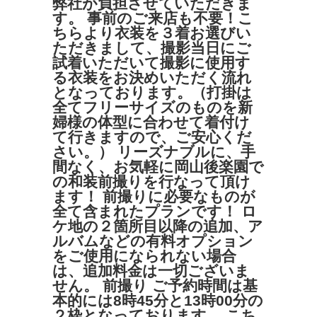
弊社が負担させていただきま
す。 事前のご来店も不要！こ
ちらより衣装を３着お選びい
ただきまして、撮影当日にご
試着いただいて撮影に使用す
る衣装をお決めいただく流れ
となっております。（打掛は
全てフリーサイズのものを新
婦様の体型に合わせて着付け
て行きますので、ご安心くだ
さい。） リーズナブルに、手
間なく、お気軽に岡山後楽園で
の和装前撮りを行なって頂け
ます！ 前撮りに必要なものが
全て含まれたプランです！ ロ
ケ地の２箇所目以降の追加、ア
ルバムなどの有料オプション
をご使用になられない場合
は、追加料金は一切ございま
せん。 前撮り ご予約時間は基
本的には8時45分と13時00分の
２枠となっております。 こち