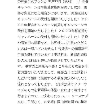
の和装１点プランが78,000円（税別）！！ ※各
キャンペーンは早期受付期間が終了し次第、価
格が変更になる場合がございます。 紅葉前撮り
キャンペーンの受付を開始いたしました！ ２０
２０年新春キャンペーン前撮りキャンペーンの
受付を開始いたしました！ ２０２０年桜前撮り
キャンペーンの受付を開始いたしました！ 足袋
や着物用の肌着など、お客様にご用意いただく
ものは一切ございません！ 後楽園への撮影許可
申請も弊社で行います！申請料金、新郎新婦様
分の入場料金も弊社が負担させていただきま
す。 事前のご来店も不要！こちらより衣装を３
着お選びいただきまして、撮影当日にご試着い
ただいて撮影に使用する衣装をお決めいただく
流れとなっております。（打掛は全てフリーサ
イズのものを新婦様の体型に合わせて着付けて
行きますので、ご安心ください。） リーズナブ
ルに、手間なく、お気軽に岡山後楽園での和装