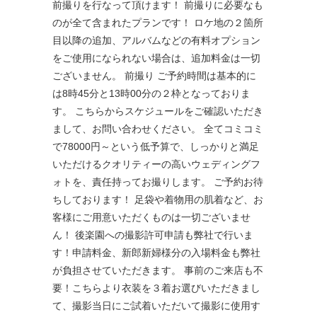
前撮りを行なって頂けます！ 前撮りに必要なも
のが全て含まれたプランです！ ロケ地の２箇所
目以降の追加、アルバムなどの有料オプション
をご使用になられない場合は、追加料金は一切
ございません。 前撮り ご予約時間は基本的に
は8時45分と13時00分の２枠となっておりま
す。 こちらからスケジュールをご確認いただき
まして、お問い合わせください。 全てコミコミ
で78000円～という低予算で、しっかりと満足
いただけるクオリティーの高いウェディングフ
ォトを、責任持ってお撮りします。 ご予約お待
ちしております！ 足袋や着物用の肌着など、お
客様にご用意いただくものは一切ございませ
ん！ 後楽園への撮影許可申請も弊社で行いま
す！申請料金、新郎新婦様分の入場料金も弊社
が負担させていただきます。 事前のご来店も不
要！こちらより衣装を３着お選びいただきまし
て、撮影当日にご試着いただいて撮影に使用す