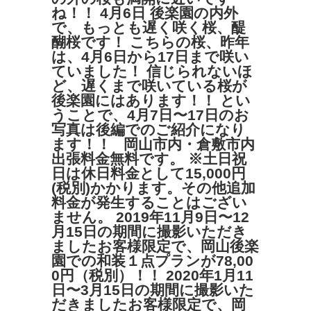
ね！！ 4月6日 後楽園の内外
で、もっとも遅く咲く桜、醍
醐桜です！ こちらの桜、昨年
は、4月6日から17日まで咲い
ていました！ 信じられないほ
ど、遅くまで咲いている桜が
後楽園にはあります！！ とい
うことで、4月7日〜17日のお
写真は後編でのご紹介になり
ます！！ 岡山市内・倉敷市内
出張料金無料です。 ※土日祝
日は休日料金として15,000円
(税別)かかります。その他追加
料金が発生することはござい
ません。 2019年11月9日〜12
月15日の期間に撮影いただき
ましたお客様限定で、岡山後楽
園での和装１点プランが78,00
0円（税別）！！ 2020年1月11
日〜3月15日の期間に撮影いた
だきましたお客様限定で、岡