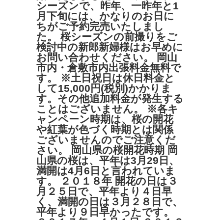
シーズンで、昨年、一昨年と1
月下旬には、かなりのお日に
ちがご予約完売いたしまし
た。 桜シーズンの前撮りをご
検討中の新郎新婦様はお早めに
お問い合わせください。 岡山
市内・倉敷市内出張料金無料で
す。 ※土日祝日は休日料金と
して15,000円(税別)かかりま
す。その他追加料金が発生する
ことはございません。 ※各キ
ャンペーン時期は、桜の開花
や紅葉が色づく時期とは関係
ございませんのでご注意くだ
さい。 岡山県の桜開花時期 岡
山県の桜は、平年は3月29日、
満開は4月6日と言われていま
す。 ２０１８年 開花の日は３
月２５日で、平年より４日早
く、満開の日は３月２８日で、
平年より９日早かったです。