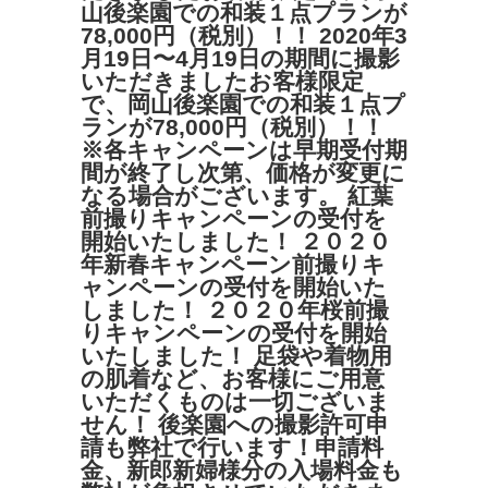
山後楽園での和装１点プランが
78,000円（税別）！！ 2020年3
月19日〜4月19日の期間に撮影
いただきましたお客様限定
で、岡山後楽園での和装１点プ
ランが78,000円（税別）！！
※各キャンペーンは早期受付期
間が終了し次第、価格が変更に
なる場合がございます。 紅葉
前撮りキャンペーンの受付を
開始いたしました！ ２０２０
年新春キャンペーン前撮りキ
ャンペーンの受付を開始いた
しました！ ２０２０年桜前撮
りキャンペーンの受付を開始
いたしました！ 足袋や着物用
の肌着など、お客様にご用意
いただくものは一切ございま
せん！ 後楽園への撮影許可申
請も弊社で行います！申請料
金、新郎新婦様分の入場料金も