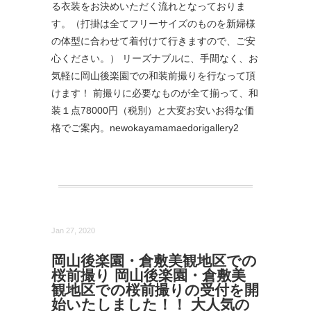
る衣装をお決めいただく流れとなっておりま
す。（打掛は全てフリーサイズのものを新婦様
の体型に合わせて着付けて行きますので、ご安
心ください。） リーズナブルに、手間なく、お
気軽に岡山後楽園での和装前撮りを行なって頂
けます！ 前撮りに必要なものが全て揃って、和
装１点78000円（税別）と大変お安いお得な価
格でご案内。newokayamamaedorigallery2
Jan 27, 2020
岡山後楽園・倉敷美観地区での
桜前撮り 岡山後楽園・倉敷美
観地区での桜前撮りの受付を開
始いたしました！！ 大人気の