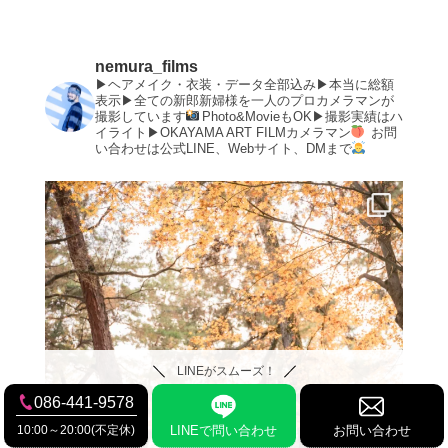
nemura_films
▶︎ヘアメイク・衣装・データ全部込み▶︎本当に総額
表示▶︎全ての新郎新婦様を一人のプロカメラマンが
撮影しています
Photo&MovieもOK▶︎撮影実績はハ
イライト▶︎OKAYAMA ART FILMカメラマン
お問
い合わせは公式LINE、Webサイト、DMまで
LINEがスムーズ！
086-441-9578
10:00～20:00(不定休)
LINEで問い合わせ
お問い合わせ