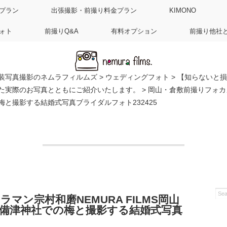
プラン
出張撮影・前撮り料金プラン
KIMONO
ォト
前撮りQ&A
有料オプション
前撮り他社
装写真撮影のネムラフィルムズ
>
ウェディングフォト
>
【知らないと損
た実際のお写真とともにご紹介いたします。
>
岡山・倉敷前撮りフォカメ
と撮影する結婚式写真ブライダルフォト232425
マン宗村和磨NEMURA FILMS岡山
備津神社での梅と撮影する結婚式写真