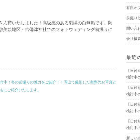
有料オ
前撮り
を入荷いたしました！高級感のある刺繍の白無垢です。岡
問い合
敷美観地区・吉備津神社でのフォトウェディング前撮りに
会社概
最近
【日付
検討中
受付中！冬の前撮りの魅力をご紹介！！岡山で撮影した実際のお写真と
【日付
もにご紹介いたします。
検討中
【日付
検討中
【日付
検討中
新しい