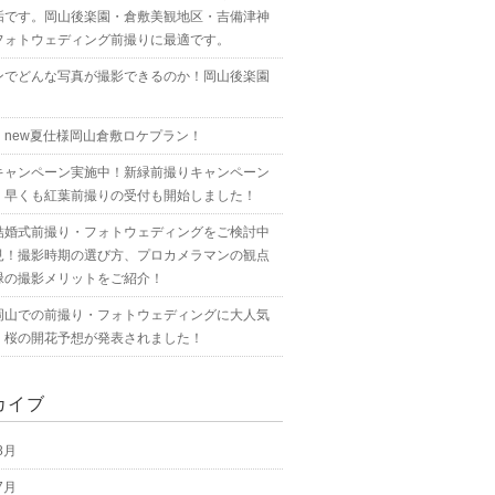
垢です。岡山後楽園・倉敷美観地区・吉備津神
フォトウェディング前撮りに最適です。
ンでどんな写真が撮影できるのか！岡山後楽園
！new夏仕様岡山倉敷ロケプラン！
キャンペーン実施中！新緑前撮りキャンペーン
！早くも紅葉前撮りの受付も開始しました！
結婚式前撮り・フォトウェディングをご検討中
見！撮影時期の選び方、プロカメラマンの観点
緑の撮影メリットをご紹介！
岡山での前撮り・フォトウェディングに大人気
！桜の開花予想が発表されました！
カイブ
8月
7月