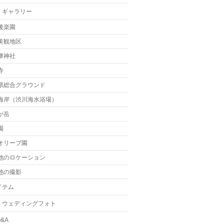
・ギャラリー
後楽園
美観地区
津神社
寺
県総合グラウンド
海岸（渋川海水浴場）
が岳
園
オリーブ園
他のロケーション
他の撮影
イテム
・ウェディングフォト
&A