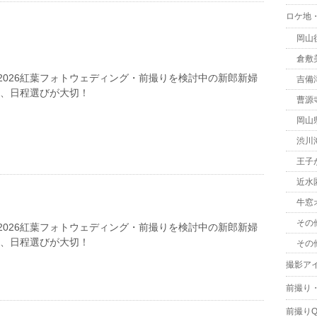
ロケ地
岡山
倉敷
2026紅葉フォトウェディング・前撮りを検討中の新郎新婦
吉備
は、日程選びが大切！
曹源
岡山
渋川
王子
近水
牛窓
その
2026紅葉フォトウェディング・前撮りを検討中の新郎新婦
は、日程選びが大切！
その
撮影ア
前撮り
前撮りQ