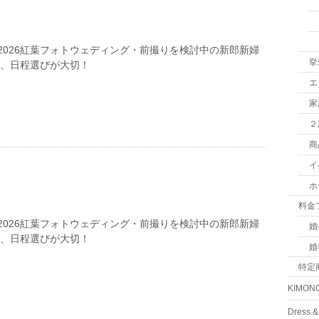
2026紅葉フォトウェディング・前撮りを検討中の新郎新婦
挙
は、日程選びが大切！
エ
家
２
商
イ
ホ
料金
2026紅葉フォトウェディング・前撮りを検討中の新郎新婦
婚
は、日程選びが大切！
婚
特定
KIMON
Dress