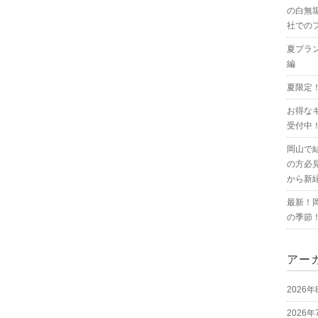
の白無
社での
夏プラ
編
夏限定
お得な
受付中
岡山で
の方必
から新
最新！
の季節
アー
2026年
2026年