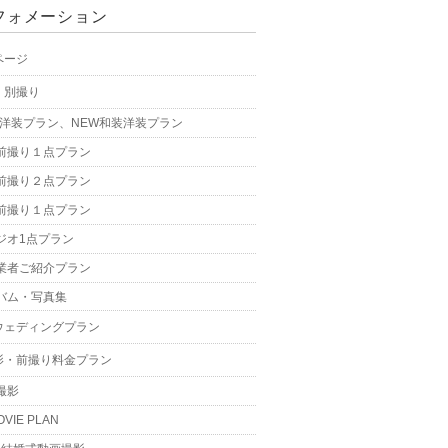
フォメーション
ページ
・別撮り
W洋装プラン、NEW和装洋装プラン
前撮り１点プラン
前撮り２点プラン
前撮り１点プラン
ジオ1点プラン
業者ご紹介プラン
バム・写真集
ウェディングプラン
影・前撮り料金プラン
撮影
OVIE PLAN