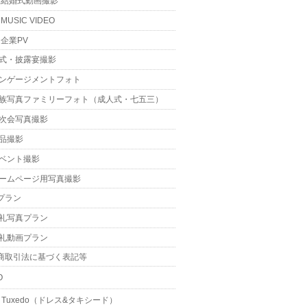
結婚式動画撮影
MUSIC VIDEO
企業PV
式・披露宴撮影
ンゲージメントフォト
族写真ファミリーフォト（成人式・七五三）
次会写真撮影
品撮影
ベント撮影
ームページ用写真撮影
プラン
礼写真プラン
礼動画プラン
商取引法に基づく表記等
O
 & Tuxedo（ドレス&タキシード）