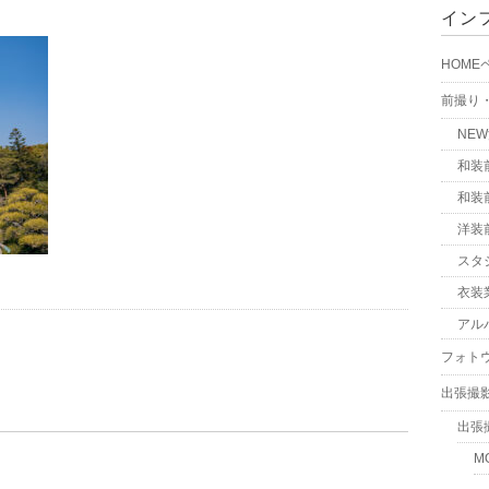
イン
HOME
前撮り
NE
和装
和装
洋装
スタ
衣装
アル
フォト
出張撮
出張
M