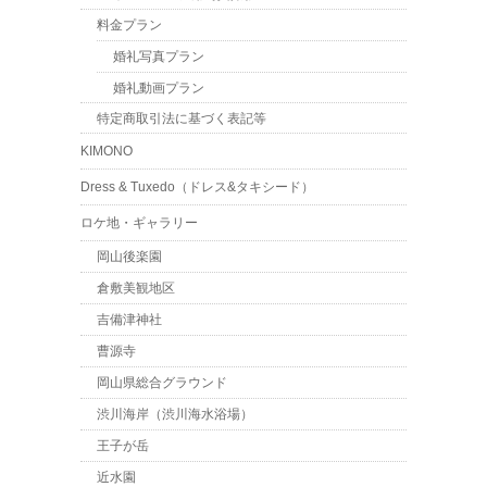
料金プラン
婚礼写真プラン
婚礼動画プラン
特定商取引法に基づく表記等
KIMONO
Dress & Tuxedo（ドレス&タキシード）
ロケ地・ギャラリー
岡山後楽園
倉敷美観地区
吉備津神社
曹源寺
岡山県総合グラウンド
渋川海岸（渋川海水浴場）
王子が岳
近水園