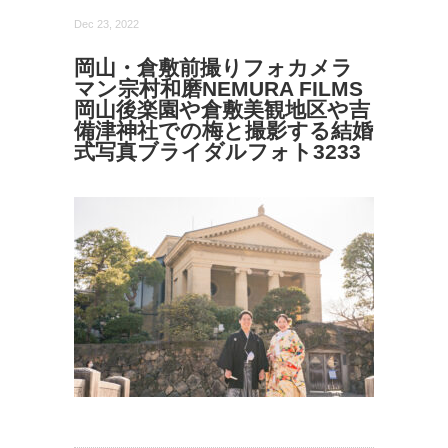
Dec 23, 2022
岡山・倉敷前撮りフォカメラ
マン宗村和磨NEMURA FILMS
岡山後楽園や倉敷美観地区や吉
備津神社での梅と撮影する結婚
式写真ブライダルフォト3233