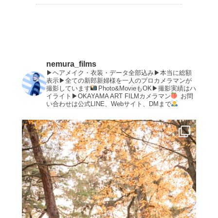
nemura_films
▶︎ヘアメイク・衣装・データ全部込み▶︎本当に総額
表示▶︎全ての新郎新婦様を一人のプロカメラマンが
撮影しています
Photo&MovieもOK▶︎撮影実績はハ
イライト▶︎OKAYAMA ART FILMカメラマン
お問
い合わせは公式LINE、Webサイト、DMまで