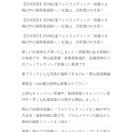
【日付別③】2026紅葉フォトウェディング・前撮りを
検討中の新郎新婦様へ！ 紅葉は、日程選びが大切！
【日付別②】2026紅葉フォトウェディング・前撮りを
検討中の新郎新婦様へ！ 紅葉は、日程選びが大切！
【日付別①】2026紅葉フォトウェディング・前撮りを
検討中の新郎新婦様へ！ 紅葉は、日程選びが大切！
新しい白無垢を入荷いたしました！高級感のある刺繍の
白無垢です。岡山後楽園・倉敷美観地区・吉備津神社で
のフォトウェディング前撮りに最適です。
夏プランでどんな写真が撮影できるのか！岡山後楽園編
夏限定！new夏仕様岡山倉敷ロケプラン！
お得なキャンペーン実施中！新緑前撮りキャンペーン受
付中！早くも紅葉前撮りの受付も開始しました！
岡山で結婚式前撮り・フォトウェディングをご検討中の
方必見！撮影時期の選び方、プロカメラマンの観点から
新緑の撮影メリットをご紹介！
最新！岡山での前撮り・フォトウェディングに大人気の