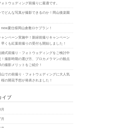
フォトウェディング前撮りに最適です。
ンでどんな写真が撮影できるのか！岡山後楽園
！new夏仕様岡山倉敷ロケプラン！
キャンペーン実施中！新緑前撮りキャンペーン
！早くも紅葉前撮りの受付も開始しました！
結婚式前撮り・フォトウェディングをご検討中
見！撮影時期の選び方、プロカメラマンの観点
緑の撮影メリットをご紹介！
岡山での前撮り・フォトウェディングに大人気
！桜の開花予想が発表されました！
カイブ
8月
7月