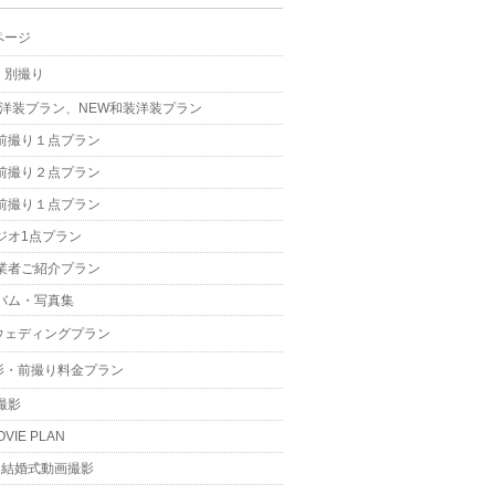
ページ
・別撮り
W洋装プラン、NEW和装洋装プラン
前撮り１点プラン
前撮り２点プラン
前撮り１点プラン
ジオ1点プラン
業者ご紹介プラン
バム・写真集
ウェディングプラン
影・前撮り料金プラン
撮影
OVIE PLAN
結婚式動画撮影