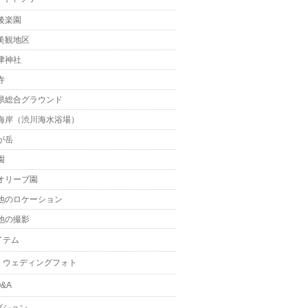
後楽園
美観地区
津神社
寺
県総合グラウンド
海岸（渋川海水浴場）
が岳
園
オリーブ園
他のロケーション
他の撮影
イテム
・ウェディングフォト
&A