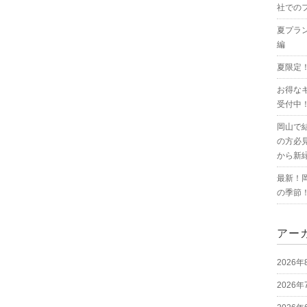
社での
夏プラ
編
夏限定
お得な
受付中
岡山で
の方必
から新
最新！
の季節
アー
2026年
2026年