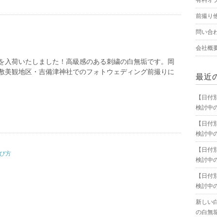
有料オ
前撮り
問い合
会社概
を入荷いたしました！高級感のある刺繍の白無垢です。岡
敷美観地区・吉備津神社でのフォトウェディング前撮りに
最近
【日付
検討中
【日付
検討中
【日付
び方
検討中
【日付
検討中
新しい
の白無