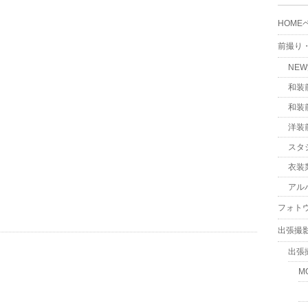
HOME
前撮り
NE
和装
和装
洋装
スタ
衣装
アル
フォト
出張撮
出張
M