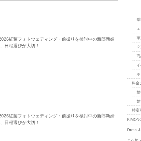
挙
エ
家
2026紅葉フォトウェディング・前撮りを検討中の新郎新婦
は、日程選びが大切！
２
商
イ
ホ
料金
婚
婚
特定
2026紅葉フォトウェディング・前撮りを検討中の新郎新婦
KIMON
は、日程選びが大切！
Dress
ロケ地