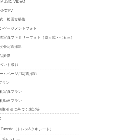
MUSIC VIDEO
企業PV
式・披露宴撮影
ンゲージメントフォト
族写真ファミリーフォト（成人式・七五三）
次会写真撮影
品撮影
ベント撮影
ームページ用写真撮影
プラン
礼写真プラン
礼動画プラン
商取引法に基づく表記等
O
 & Tuxedo（ドレス&タキシード）
・ギャラリー