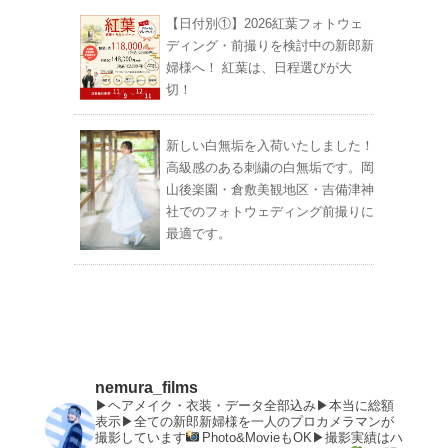
【日付別①】2026紅葉フォトウェ
ディング・前撮りを検討中の新郎新
婦様へ！ 紅葉は、日程選びが大
切！
新しい白無垢を入荷いたしました！
高級感のある刺繍の白無垢です。岡
山後楽園・倉敷美観地区・吉備津神
社でのフォトウェディング前撮りに
最適です。
nemura_films
▶︎ヘアメイク・衣装・データ全部込み▶︎本当に総額
表示▶︎全ての新郎新婦様を一人のプロカメラマンが
撮影しています
Photo&MovieもOK▶︎撮影実績はハ