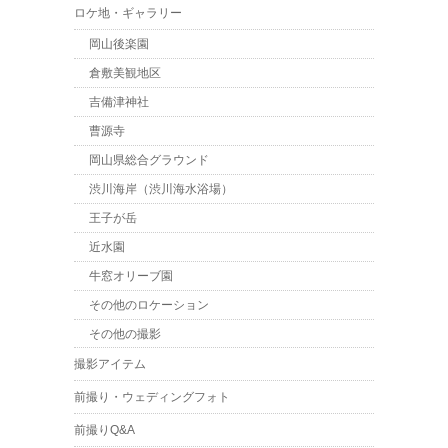
ロケ地・ギャラリー
岡山後楽園
倉敷美観地区
吉備津神社
曹源寺
岡山県総合グラウンド
渋川海岸（渋川海水浴場）
王子が岳
近水園
牛窓オリーブ園
その他のロケーション
その他の撮影
撮影アイテム
前撮り・ウェディングフォト
前撮りQ&A