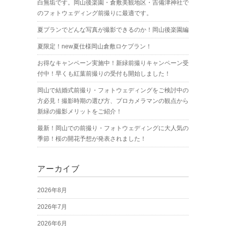
白無垢です。岡山後楽園・倉敷美観地区・吉備津神社で
のフォトウェディング前撮りに最適です。
夏プランでどんな写真が撮影できるのか！岡山後楽園編
夏限定！new夏仕様岡山倉敷ロケプラン！
お得なキャンペーン実施中！新緑前撮りキャンペーン受
付中！早くも紅葉前撮りの受付も開始しました！
岡山で結婚式前撮り・フォトウェディングをご検討中の
方必見！撮影時期の選び方、プロカメラマンの観点から
新緑の撮影メリットをご紹介！
最新！岡山での前撮り・フォトウェディングに大人気の
季節！桜の開花予想が発表されました！
アーカイブ
2026年8月
2026年7月
2026年6月