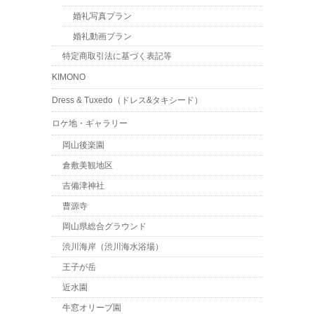
婚礼写真プラン
婚礼動画プラン
特定商取引法に基づく表記等
KIMONO
Dress & Tuxedo（ドレス&タキシード）
ロケ地・ギャラリー
岡山後楽園
倉敷美観地区
吉備津神社
曹源寺
岡山県総合グラウンド
渋川海岸（渋川海水浴場）
王子が岳
近水園
牛窓オリーブ園