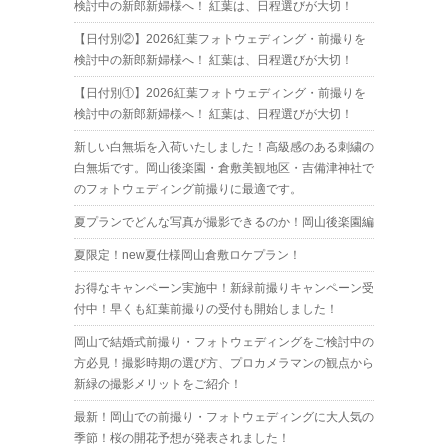
検討中の新郎新婦様へ！ 紅葉は、日程選びが大切！
【日付別②】2026紅葉フォトウェディング・前撮りを
検討中の新郎新婦様へ！ 紅葉は、日程選びが大切！
【日付別①】2026紅葉フォトウェディング・前撮りを
検討中の新郎新婦様へ！ 紅葉は、日程選びが大切！
新しい白無垢を入荷いたしました！高級感のある刺繍の
白無垢です。岡山後楽園・倉敷美観地区・吉備津神社で
のフォトウェディング前撮りに最適です。
夏プランでどんな写真が撮影できるのか！岡山後楽園編
夏限定！new夏仕様岡山倉敷ロケプラン！
お得なキャンペーン実施中！新緑前撮りキャンペーン受
付中！早くも紅葉前撮りの受付も開始しました！
岡山で結婚式前撮り・フォトウェディングをご検討中の
方必見！撮影時期の選び方、プロカメラマンの観点から
新緑の撮影メリットをご紹介！
最新！岡山での前撮り・フォトウェディングに大人気の
季節！桜の開花予想が発表されました！