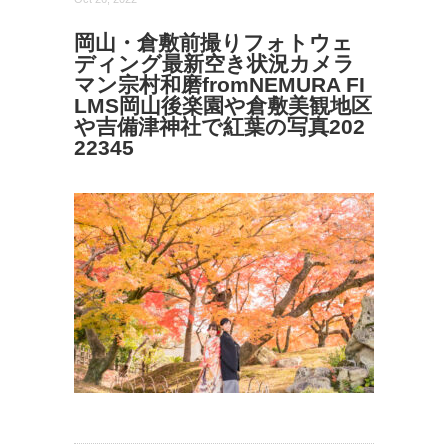
岡山・倉敷前撮りフォトウェ
ディング最新空き状況カメラ
マン宗村和磨fromNEMURA FI
LMS岡山後楽園や倉敷美観地区
や吉備津神社で紅葉の写真202
22345