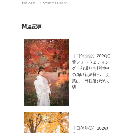
Posted in ｜
Comments Closed
関連記事
【日付別④】2026紅
葉フォトウェディン
グ・前撮りを検討中
の新郎新婦様へ！ 紅
葉は、日程選びが大
切！
【日付別③】2026紅