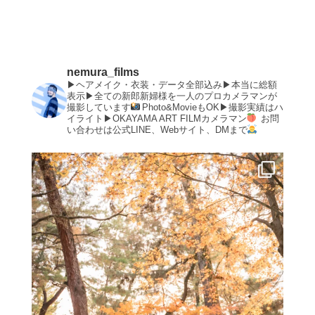
nemura_films
▶︎ヘアメイク・衣装・データ全部込み▶︎本当に総額
表示▶︎全ての新郎新婦様を一人のプロカメラマンが
撮影しています
Photo&MovieもOK▶︎撮影実績はハ
イライト▶︎OKAYAMA ART FILMカメラマン
お問
い合わせは公式LINE、Webサイト、DMまで