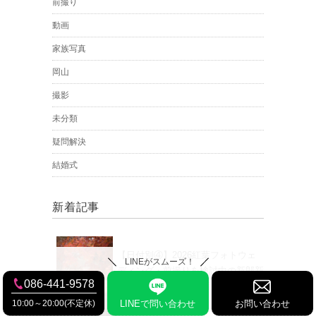
前撮り
動画
家族写真
岡山
撮影
未分類
疑問解決
結婚式
新着記事
【日付別④】2026紅葉フォトウェ
LINEがスムーズ！
ディング・前撮りを検討中の新郎新
086-441-9578
婦様へ！ 紅葉は、日程選びが大
切！
10:00～20:00(不定休)
LINEで問い合わせ
お問い合わせ