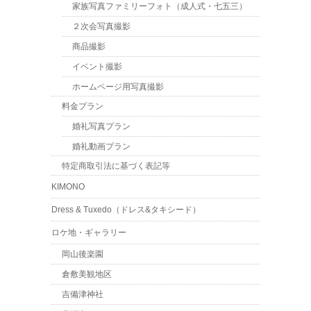
家族写真ファミリーフォト（成人式・七五三）
２次会写真撮影
商品撮影
イベント撮影
ホームページ用写真撮影
料金プラン
婚礼写真プラン
婚礼動画プラン
特定商取引法に基づく表記等
KIMONO
Dress & Tuxedo（ドレス&タキシード）
ロケ地・ギャラリー
岡山後楽園
倉敷美観地区
吉備津神社