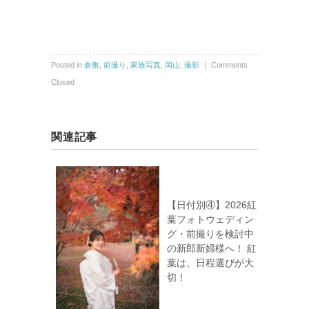
Posted in
倉敷
,
前撮り
,
家族写真
,
岡山
,
撮影
｜
Comments
Closed
関連記事
【日付別④】2026紅
葉フォトウェディン
グ・前撮りを検討中
の新郎新婦様へ！ 紅
葉は、日程選びが大
切！