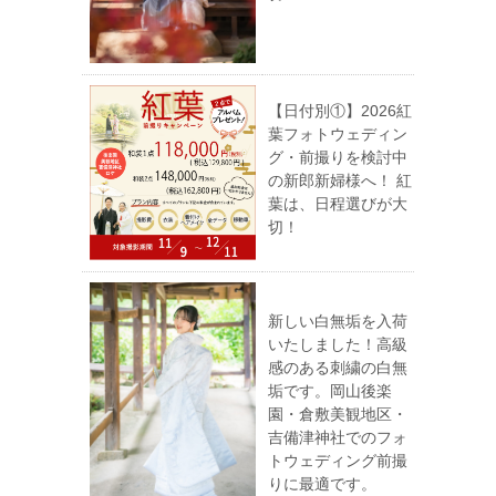
【日付別①】2026紅
葉フォトウェディン
グ・前撮りを検討中
の新郎新婦様へ！ 紅
葉は、日程選びが大
切！
新しい白無垢を入荷
いたしました！高級
感のある刺繍の白無
垢です。岡山後楽
園・倉敷美観地区・
吉備津神社でのフォ
トウェディング前撮
りに最適です。