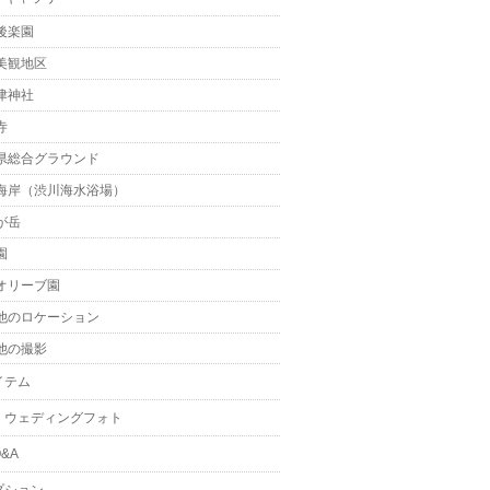
後楽園
美観地区
津神社
寺
県総合グラウンド
海岸（渋川海水浴場）
が岳
園
オリーブ園
他のロケーション
他の撮影
イテム
・ウェディングフォト
&A