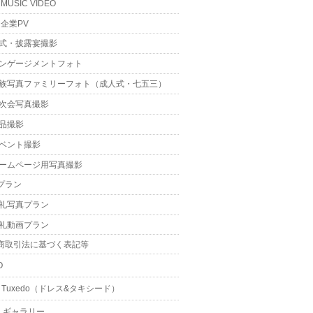
MUSIC VIDEO
企業PV
式・披露宴撮影
ンゲージメントフォト
族写真ファミリーフォト（成人式・七五三）
次会写真撮影
品撮影
ベント撮影
ームページ用写真撮影
プラン
礼写真プラン
礼動画プラン
商取引法に基づく表記等
O
 & Tuxedo（ドレス&タキシード）
・ギャラリー