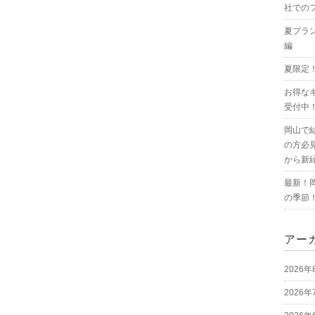
社での
夏プラ
編
夏限定
お得な
受付中
岡山で
の方必
から新
最新！
の季節
アー
2026年
2026年