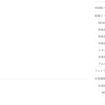
HOME
前撮り
NE
和装
和装
洋装
スタ
衣装
アル
フォト
出張撮
出張
M