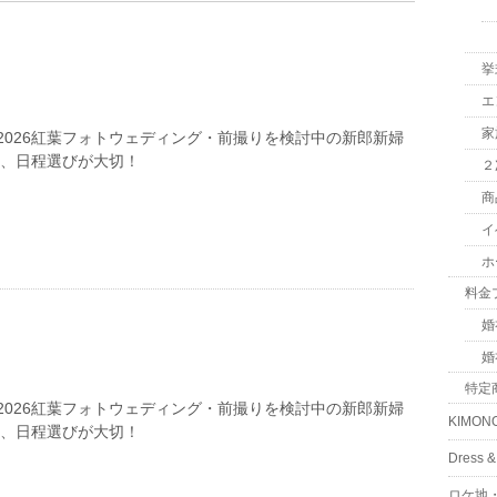
挙
エ
家
2026紅葉フォトウェディング・前撮りを検討中の新郎新婦
は、日程選びが大切！
２
商
イ
ホ
料金
婚
婚
特定
2026紅葉フォトウェディング・前撮りを検討中の新郎新婦
KIMON
は、日程選びが大切！
Dress
ロケ地