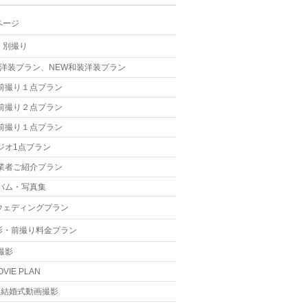
ページ
・別撮り
W洋装プラン、NEW和装洋装プラン
前撮り１点プラン
前撮り２点プラン
前撮り１点プラン
ジオ1点プラン
業者ご紹介プラン
バム・写真集
ウェディングプラン
影・前撮り料金プラン
撮影
OVIE PLAN
結婚式動画撮影