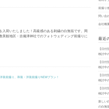
有料オ
前撮り
問い合
会社概
を入荷いたしました！高級感のある刺繍の白無垢です。岡
敷美観地区・吉備津神社でのフォトウェディング前撮りに
最近
【日付
検討中
【日付
検討中
【日付
洋装前撮り、和装・洋装前撮りNEWプラン！
検討中
【日付
検討中
新しい
の白無