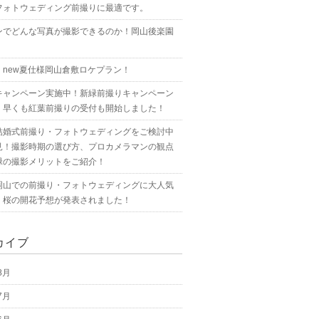
フォトウェディング前撮りに最適です。
ンでどんな写真が撮影できるのか！岡山後楽園
！new夏仕様岡山倉敷ロケプラン！
キャンペーン実施中！新緑前撮りキャンペーン
！早くも紅葉前撮りの受付も開始しました！
結婚式前撮り・フォトウェディングをご検討中
見！撮影時期の選び方、プロカメラマンの観点
緑の撮影メリットをご紹介！
岡山での前撮り・フォトウェディングに大人気
！桜の開花予想が発表されました！
カイブ
8月
7月