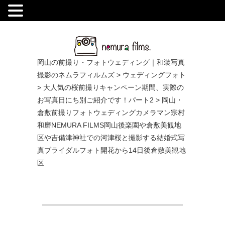
.
岡山の前撮り・フォトウェディング｜和装写真
撮影のネムラフィルムズ
>
ウェディングフォト
>
大人気の桜前撮りキャンペーン期間、実際の
お写真日にち別ご紹介です！パート2
>
岡山・
倉敷前撮りフォトウェディングカメラマン宗村
和磨NEMURA FILMS岡山後楽園や倉敷美観地
区や吉備津神社での河津桜と撮影する結婚式写
真ブライダルフォト開花から14日後倉敷美観地
区