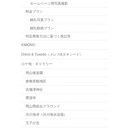
ホームページ用写真撮影
料金プラン
婚礼写真プラン
婚礼動画プラン
特定商取引法に基づく表記等
KIMONO
Dress & Tuxedo（ドレス&タキシード）
ロケ地・ギャラリー
岡山後楽園
倉敷美観地区
吉備津神社
曹源寺
岡山県総合グラウンド
渋川海岸（渋川海水浴場）
王子が岳