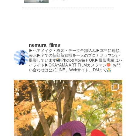
nemura_films
▶︎ヘアメイク・衣装・データ全部込み▶︎本当に総額
表示▶︎全ての新郎新婦様を一人のプロカメラマンが
撮影しています
Photo&MovieもOK▶︎撮影実績はハ
イライト▶︎OKAYAMA ART FILMカメラマン
お問
い合わせは公式LINE、Webサイト、DMまで