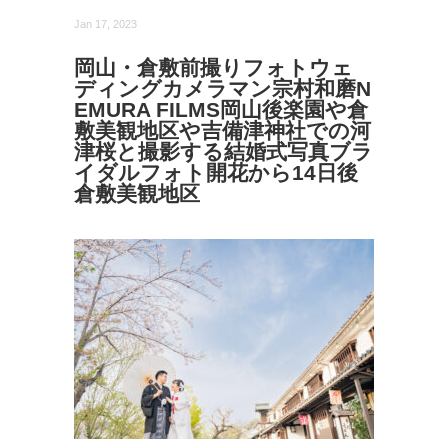
Jan 17, 2023
岡山・倉敷前撮りフォトウェ
ディングカメラマン宗村和磨N
EMURA FILMS岡山後楽園や倉
敷美観地区や吉備津神社での河
津桜と撮影する結婚式写真ブラ
イダルフォト開花から14日後
倉敷美観地区