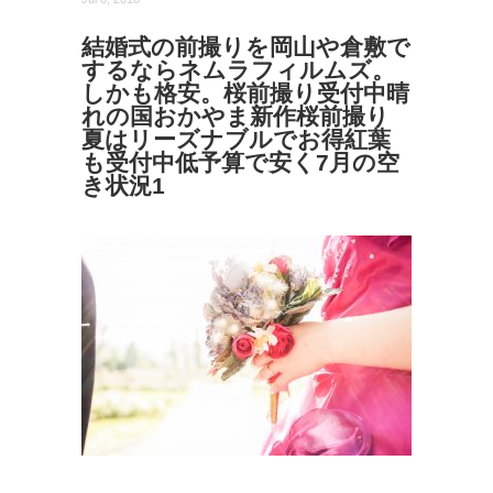
結婚式の前撮りを岡山や倉敷で
するならネムラフィルムズ。
しかも格安。桜前撮り受付中晴
れの国おかやま新作桜前撮り
夏はリーズナブルでお得紅葉
も受付中低予算で安く7月の空
き状況1