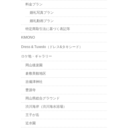
料金プラン
婚礼写真プラン
婚礼動画プラン
特定商取引法に基づく表記等
KIMONO
Dress & Tuxedo（ドレス&タキシード）
ロケ地・ギャラリー
岡山後楽園
倉敷美観地区
吉備津神社
曹源寺
岡山県総合グラウンド
渋川海岸（渋川海水浴場）
王子が岳
近水園