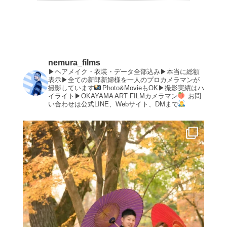
nemura_films
▶︎ヘアメイク・衣装・データ全部込み▶︎本当に総額
表示▶︎全ての新郎新婦様を一人のプロカメラマンが
撮影しています
Photo&MovieもOK▶︎撮影実績はハ
イライト▶︎OKAYAMA ART FILMカメラマン
お問
い合わせは公式LINE、Webサイト、DMまで