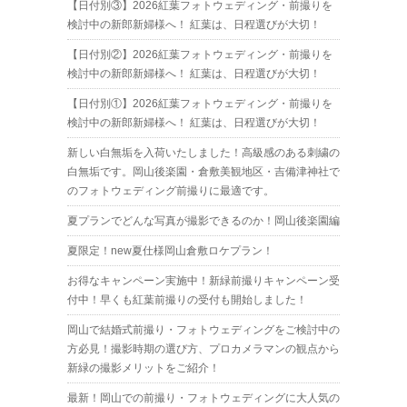
【日付別③】2026紅葉フォトウェディング・前撮りを
検討中の新郎新婦様へ！ 紅葉は、日程選びが大切！
【日付別②】2026紅葉フォトウェディング・前撮りを
検討中の新郎新婦様へ！ 紅葉は、日程選びが大切！
【日付別①】2026紅葉フォトウェディング・前撮りを
検討中の新郎新婦様へ！ 紅葉は、日程選びが大切！
新しい白無垢を入荷いたしました！高級感のある刺繍の
白無垢です。岡山後楽園・倉敷美観地区・吉備津神社で
のフォトウェディング前撮りに最適です。
夏プランでどんな写真が撮影できるのか！岡山後楽園編
夏限定！new夏仕様岡山倉敷ロケプラン！
お得なキャンペーン実施中！新緑前撮りキャンペーン受
付中！早くも紅葉前撮りの受付も開始しました！
岡山で結婚式前撮り・フォトウェディングをご検討中の
方必見！撮影時期の選び方、プロカメラマンの観点から
新緑の撮影メリットをご紹介！
最新！岡山での前撮り・フォトウェディングに大人気の