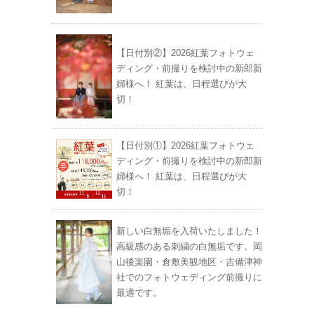
【日付別②】2026紅葉フォトウェ
ディング・前撮りを検討中の新郎新
婦様へ！ 紅葉は、日程選びが大
切！
【日付別①】2026紅葉フォトウェ
ディング・前撮りを検討中の新郎新
婦様へ！ 紅葉は、日程選びが大
切！
新しい白無垢を入荷いたしました！
高級感のある刺繍の白無垢です。岡
山後楽園・倉敷美観地区・吉備津神
社でのフォトウェディング前撮りに
最適です。