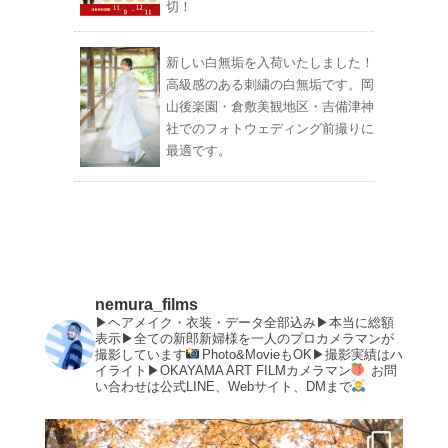
切！
新しい白無垢を入荷いたしました！
高級感のある刺繍の白無垢です。岡
山後楽園・倉敷美観地区・吉備津神
社でのフォトウェディング前撮りに
最適です。
nemura_films
▶︎ヘアメイク・衣装・データ全部込み▶︎本当に総額
表示▶︎全ての新郎新婦様を一人のプロカメラマンが
撮影しています
Photo&MovieもOK▶︎撮影実績はハ
イライト▶︎OKAYAMA ART FILMカメラマン
お問
い合わせは公式LINE、Webサイト、DMまで