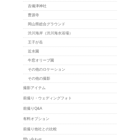
吉備津神社
曹源寺
岡山県総合グラウンド
渋川海岸（渋川海水浴場）
王子が岳
近水園
牛窓オリーブ園
その他のロケーション
その他の撮影
撮影アイテム
前撮り・ウェディングフォト
前撮りQ&A
有料オプション
前撮り他社との比較
問い合わせ