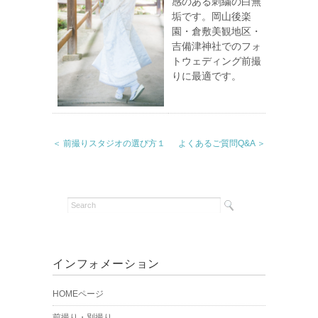
感のある刺繍の白無
垢です。岡山後楽
園・倉敷美観地区・
吉備津神社でのフォ
トウェディング前撮
りに最適です。
＜ 前撮りスタジオの選び方１
よくあるご質問Q&A ＞
インフォメーション
HOMEページ
前撮り・別撮り