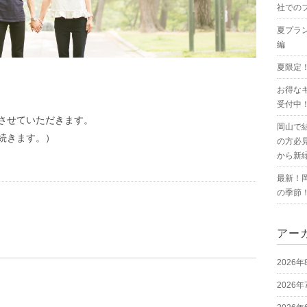
社での
夏プラ
編
夏限定
お得な
受付中
させていただきます。
岡山で
続きます。）
の方必
から新
最新！
の季節
アー
2026年
2026年