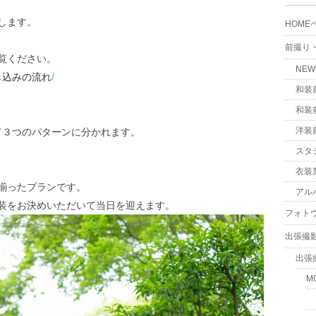
します。
HOME
前撮り
覧ください。
NE
し込みの流れ
/
和装
和装
洋装
分けて３つのパターンに分かれます。
スタ
衣装
揃ったプランです。
アル
装をお決めいただいて当日を迎えます。
フォト
出張撮
出張
M