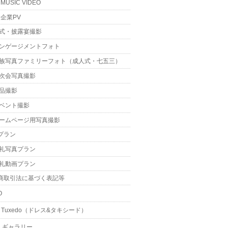
MUSIC VIDEO
企業PV
式・披露宴撮影
ンゲージメントフォト
族写真ファミリーフォト（成人式・七五三）
次会写真撮影
品撮影
ベント撮影
ームページ用写真撮影
プラン
礼写真プラン
礼動画プラン
商取引法に基づく表記等
O
 & Tuxedo（ドレス&タキシード）
・ギャラリー