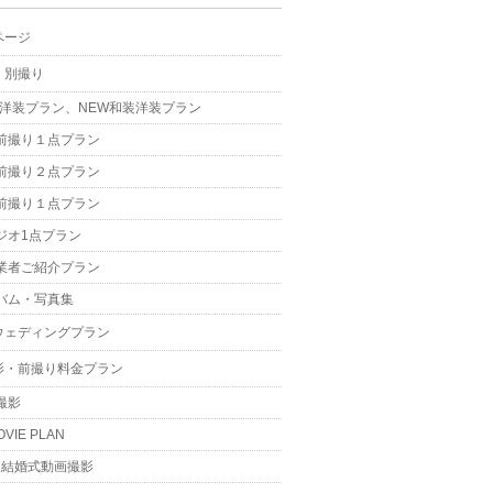
ページ
・別撮り
W洋装プラン、NEW和装洋装プラン
前撮り１点プラン
前撮り２点プラン
前撮り１点プラン
ジオ1点プラン
業者ご紹介プラン
バム・写真集
ウェディングプラン
影・前撮り料金プラン
撮影
OVIE PLAN
結婚式動画撮影