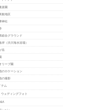
後楽園
美観地区
津神社
寺
県総合グラウンド
海岸（渋川海水浴場）
が岳
園
オリーブ園
他のロケーション
他の撮影
イテム
・ウェディングフォト
&A