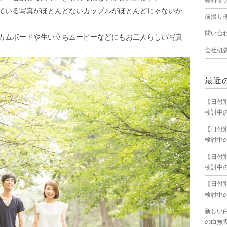
有料オ
ている写真がほとんどないカップルがほとんどじゃないか
前撮り
問い合
カムボードや生い立ちムービーなどにもお二人らしい写真
会社概
最近
【日付
検討中
【日付
検討中
【日付
検討中
【日付
検討中
新しい
の白無