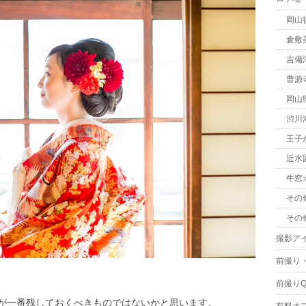
岡山
倉敷
吉備
曹源
岡山
渋川
王子
近水
牛窓
その
その
撮影ア
前撮り
前撮りQ
が一番残しておくべきものではないかと思います。