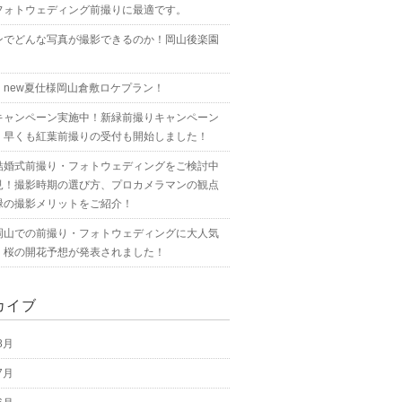
フォトウェディング前撮りに最適です。
ンでどんな写真が撮影できるのか！岡山後楽園
！new夏仕様岡山倉敷ロケプラン！
キャンペーン実施中！新緑前撮りキャンペーン
！早くも紅葉前撮りの受付も開始しました！
結婚式前撮り・フォトウェディングをご検討中
見！撮影時期の選び方、プロカメラマンの観点
緑の撮影メリットをご紹介！
岡山での前撮り・フォトウェディングに大人気
！桜の開花予想が発表されました！
カイブ
8月
7月