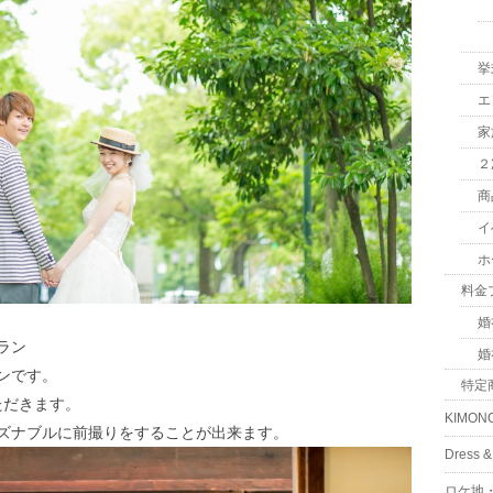
挙
エ
家
２
商
イ
ホ
料金
婚
ラン
婚
ンです。
特定
いただきます。
KIMON
ズナブルに前撮りをすることが出来ます。
Dress
ロケ地