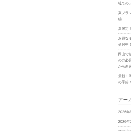
社での
夏プラ
編
夏限定
お得な
受付中
岡山で
の方必
から新
最新！
の季節
アー
2026年
2026年