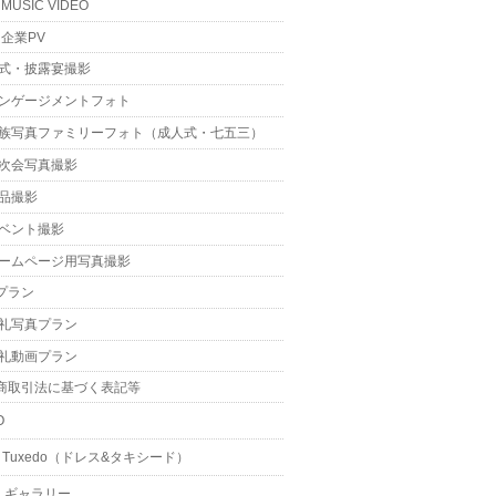
MUSIC VIDEO
企業PV
式・披露宴撮影
ンゲージメントフォト
族写真ファミリーフォト（成人式・七五三）
次会写真撮影
品撮影
ベント撮影
ームページ用写真撮影
プラン
礼写真プラン
礼動画プラン
商取引法に基づく表記等
O
 & Tuxedo（ドレス&タキシード）
・ギャラリー