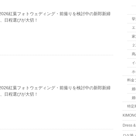
2026紅葉フォトウェディング・前撮りを検討中の新郎新婦
挙
は、日程選びが大切！
エ
家
２
商
イ
ホ
料金
2026紅葉フォトウェディング・前撮りを検討中の新郎新婦
婚
は、日程選びが大切！
婚
特定
KIMON
Dress
ロケ地