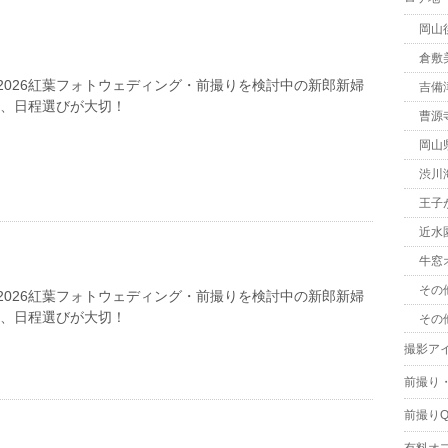
岡山
倉敷
2026紅葉フォトウェディング・前撮りを検討中の新郎新婦
吉備
は、日程選びが大切！
曹源
岡山
渋川
王子
近水
牛窓
その
2026紅葉フォトウェディング・前撮りを検討中の新郎新婦
は、日程選びが大切！
その
撮影ア
前撮り
前撮りQ