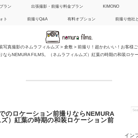
プラン
出張撮影・前撮り料金プラン
KIMONO
ォト
前撮りQ&A
有料オプション
前撮り他社
装写真撮影のネムラフィルムズ
>
倉敷
>
前撮り！超かわいい！お客様ご
ならNEMURA FILMS。（ネムラフィルムズ）紅葉の時期の和装ロ
でのロケーション前撮りならNEMURA
ルムズ）紅葉の時期の和装ロケーション前
３
イン