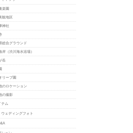
後楽園
美観地区
津神社
寺
県総合グラウンド
海岸（渋川海水浴場）
が岳
園
オリーブ園
他のロケーション
他の撮影
イテム
・ウェディングフォト
&A