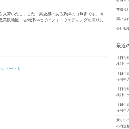
有料オ
前撮り
を入荷いたしました！高級感のある刺繍の白無垢です。岡
問い合
敷美観地区・吉備津神社でのフォトウェディング前撮りに
会社概
最近
【日付
検討中
たち！パート３
【日付
検討中
【日付
検討中
【日付
検討中
新しい
の白無