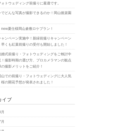
フォトウェディング前撮りに最適です。
ンでどんな写真が撮影できるのか！岡山後楽園
！new夏仕様岡山倉敷ロケプラン！
キャンペーン実施中！新緑前撮りキャンペーン
！早くも紅葉前撮りの受付も開始しました！
結婚式前撮り・フォトウェディングをご検討中
見！撮影時期の選び方、プロカメラマンの観点
緑の撮影メリットをご紹介！
岡山での前撮り・フォトウェディングに大人気
！桜の開花予想が発表されました！
カイブ
8月
7月