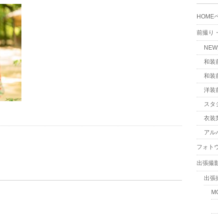
HOME
前撮り
NE
和装
和装
洋装
スタ
衣装
アル
フォト
出張撮
出張
M