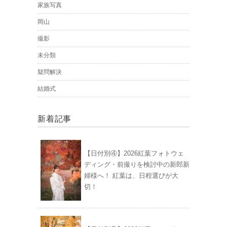
家族写真
岡山
撮影
未分類
疑問解決
結婚式
新着記事
【日付別④】2026紅葉フォトウェ
ディング・前撮りを検討中の新郎新
婦様へ！ 紅葉は、日程選びが大
切！