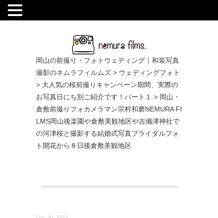
.
岡山の前撮り・フォトウェディング｜和装写真
撮影のネムラフィルムズ
>
ウェディングフォト
>
大人気の桜前撮りキャンペーン期間、実際の
お写真日にち別ご紹介です！パート１
>
岡山・
倉敷前撮りフォカメラマン宗村和磨NEMURA FI
LMS岡山後楽園や倉敷美観地区や吉備津神社で
の河津桜と撮影する結婚式写真ブライダルフォ
ト開花から８日後倉敷美観地区
Dec 30, 2022