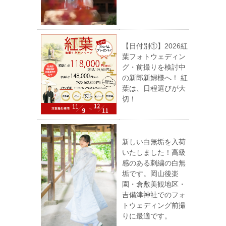
【日付別①】2026紅
葉フォトウェディン
グ・前撮りを検討中
の新郎新婦様へ！ 紅
葉は、日程選びが大
切！
新しい白無垢を入荷
いたしました！高級
感のある刺繍の白無
垢です。岡山後楽
園・倉敷美観地区・
吉備津神社でのフォ
トウェディング前撮
りに最適です。