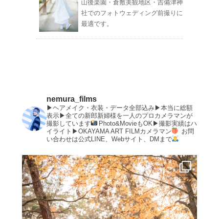
山後楽園・倉敷美観地区・吉備津神
社でのフォトウェディング前撮りに
最適です。
nemura_films
▶︎ヘアメイク・衣装・データ全部込み▶︎本当に総額
表示▶︎全ての新郎新婦様を一人のプロカメラマンが
撮影しています
Photo&MovieもOK▶︎撮影実績はハ
イライト▶︎OKAYAMA ART FILMカメラマン
お問
い合わせは公式LINE、Webサイト、DMまで