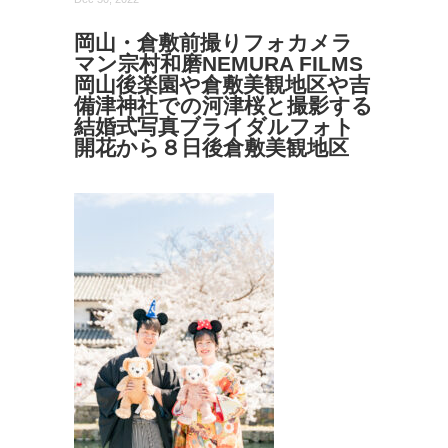
岡山・倉敷前撮りフォカメラ
マン宗村和磨NEMURA FILMS
岡山後楽園や倉敷美観地区や吉
備津神社での河津桜と撮影する
結婚式写真ブライダルフォト
開花から８日後倉敷美観地区