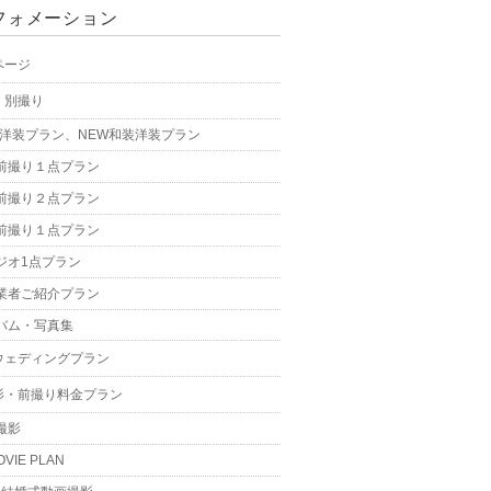
フォメーション
ページ
・別撮り
W洋装プラン、NEW和装洋装プラン
前撮り１点プラン
前撮り２点プラン
前撮り１点プラン
ジオ1点プラン
業者ご紹介プラン
バム・写真集
ウェディングプラン
影・前撮り料金プラン
撮影
OVIE PLAN