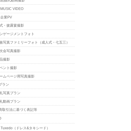
結婚式動画撮影
MUSIC VIDEO
企業PV
式・披露宴撮影
ンゲージメントフォト
族写真ファミリーフォト（成人式・七五三）
次会写真撮影
品撮影
ベント撮影
ームページ用写真撮影
プラン
礼写真プラン
礼動画プラン
商取引法に基づく表記等
O
 & Tuxedo（ドレス&タキシード）