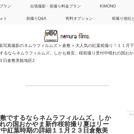
プラン
出張撮影・前撮り料金プラン
KIMONO
ォト
前撮りQ&A
有料オプション
前撮り他社
装写真撮影のネムラフィルムズ
>
倉敷
>
大人気の紅葉前撮り！１１月下
するならネムラフィルムズ。しかも格安。桜前撮り受付中晴れの国おか
３日倉敷美観地区2
倉敷でするならネムラフィルムズ。しか
晴れの国おかやま新作桜前撮り夏はリー
中紅葉時期の詳細１１月２３日倉敷美