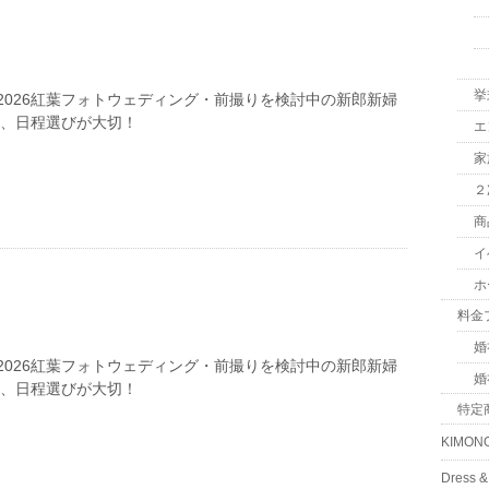
挙
2026紅葉フォトウェディング・前撮りを検討中の新郎新婦
は、日程選びが大切！
エ
家
２
商
イ
ホ
料金
婚
2026紅葉フォトウェディング・前撮りを検討中の新郎新婦
婚
は、日程選びが大切！
特定
KIMON
Dress