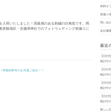
有料オ
前撮り
問い合
を入荷いたしました！高級感のある刺繍の白無垢です。岡
敷美観地区・吉備津神社でのフォトウェディング前撮りに
会社概
最近
【日付
検討中
【日付
月！時期別昨年のお写真ご紹介！！
検討中
【日付
検討中
【日付
検討中
新しい