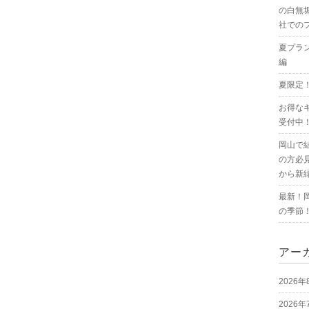
の白無
社での
夏プラ
編
夏限定
お得な
受付中
岡山で
の方必
から新
最新！
の季節
アー
2026年
2026年