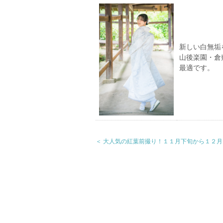
新しい白無垢
山後楽園・倉
最適です。
＜ 大人気の紅葉前撮り！１１月下旬から１２