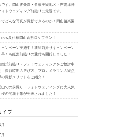
垢です。岡山後楽園・倉敷美観地区・吉備津神
フォトウェディング前撮りに最適です。
ンでどんな写真が撮影できるのか！岡山後楽園
！new夏仕様岡山倉敷ロケプラン！
キャンペーン実施中！新緑前撮りキャンペーン
！早くも紅葉前撮りの受付も開始しました！
結婚式前撮り・フォトウェディングをご検討中
見！撮影時期の選び方、プロカメラマンの観点
緑の撮影メリットをご紹介！
岡山での前撮り・フォトウェディングに大人気
！桜の開花予想が発表されました！
カイブ
8月
7月