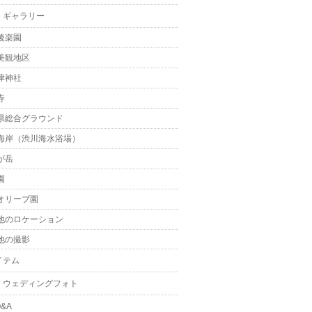
・ギャラリー
後楽園
美観地区
津神社
寺
県総合グラウンド
海岸（渋川海水浴場）
が岳
園
オリーブ園
他のロケーション
他の撮影
イテム
・ウェディングフォト
&A