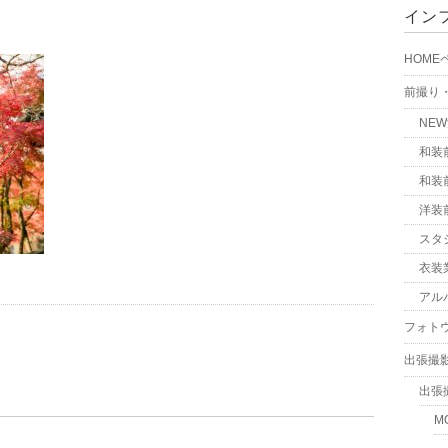
イン
HOME
前撮り
NE
和装
和装
洋装
スタ
衣装
アル
フォト
出張撮
出張
M