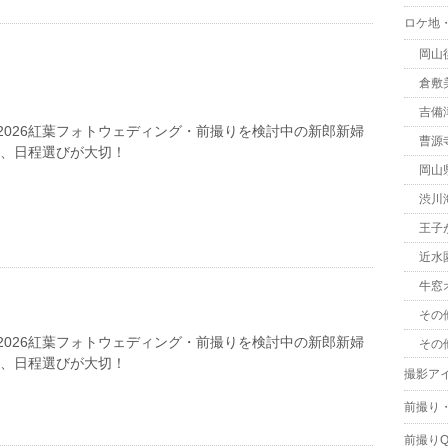
ロケ地
岡山
倉敷
吉備
2026紅葉フォトウェディング・前撮りを検討中の新郎新婦
曹源
は、日程選びが大切！
岡山
渋川
王子
近水
牛窓
その
2026紅葉フォトウェディング・前撮りを検討中の新郎新婦
その
は、日程選びが大切！
撮影ア
前撮り
前撮りQ