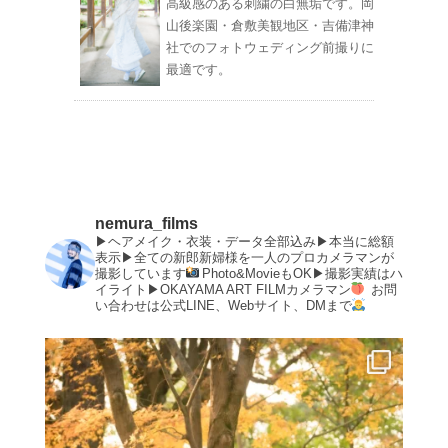
高級感のある刺繍の白無垢です。岡
山後楽園・倉敷美観地区・吉備津神
社でのフォトウェディング前撮りに
最適です。
nemura_films
▶︎ヘアメイク・衣装・データ全部込み▶︎本当に総額
表示▶︎全ての新郎新婦様を一人のプロカメラマンが
撮影しています
Photo&MovieもOK▶︎撮影実績はハ
イライト▶︎OKAYAMA ART FILMカメラマン
お問
い合わせは公式LINE、Webサイト、DMまで