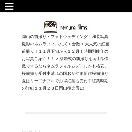
.
岡山の前撮り・フォトウェディング｜和装写真
撮影のネムラフィルムズ
>
倉敷
>
大人気の紅葉
前撮り！１１月下旬から１２月！時期別昨年の
お写真ご紹介！！
>
結婚式の前撮りを岡山や倉
敷でするならネムラフィルムズ。しかも格安。
桜前撮り受付中晴れの国おかやま新作桜前撮り
夏はリーズナブルでお得紅葉も受付中紅葉時期
の詳細１１月２８日岡山後楽園13
Sep 24, 2018