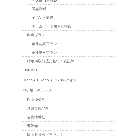
２次会写真撮影
商品撮影
イベント撮影
ホームページ用写真撮影
料金プラン
婚礼写真プラン
婚礼動画プラン
特定商取引法に基づく表記等
KIMONO
Dress & Tuxedo（ドレス&タキシード）
ロケ地・ギャラリー
岡山後楽園
倉敷美観地区
吉備津神社
曹源寺
岡山県総合グラウンド