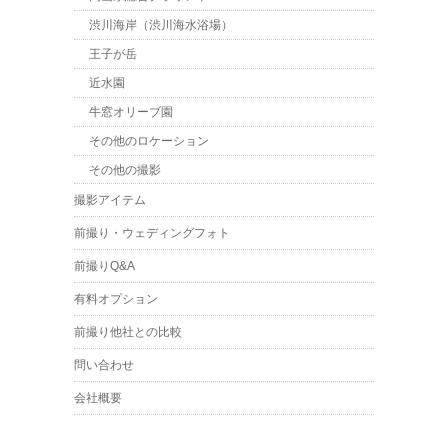
渋川海岸（渋川海水浴場）
王子が岳
近水園
牛窓オリーブ園
その他のロケーション
その他の撮影
撮影アイテム
前撮り・ウェディングフォト
前撮りQ&A
有料オプション
前撮り他社との比較
問い合わせ
会社概要