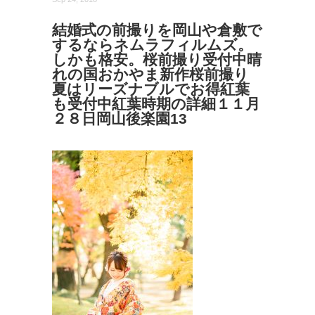
結婚式の前撮りを岡山や倉敷で
するならネムラフィルムズ。
しかも格安。桜前撮り受付中晴
れの国おかやま新作桜前撮り
夏はリーズナブルでお得紅葉
も受付中紅葉時期の詳細１１月
２８日岡山後楽園13