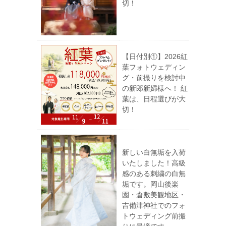
切！
【日付別①】2026紅
葉フォトウェディン
グ・前撮りを検討中
の新郎新婦様へ！ 紅
葉は、日程選びが大
切！
新しい白無垢を入荷
いたしました！高級
感のある刺繍の白無
垢です。岡山後楽
園・倉敷美観地区・
吉備津神社でのフォ
トウェディング前撮