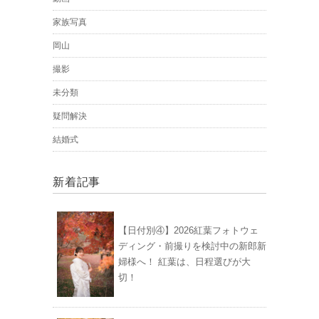
家族写真
岡山
撮影
未分類
疑問解決
結婚式
新着記事
【日付別④】2026紅葉フォトウェ
ディング・前撮りを検討中の新郎新
婦様へ！ 紅葉は、日程選びが大
切！