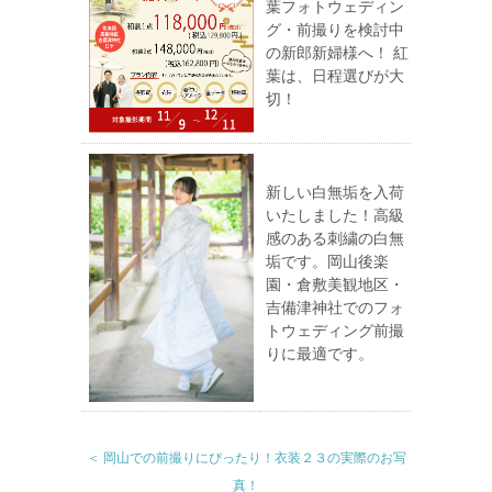
葉フォトウェディン
グ・前撮りを検討中
の新郎新婦様へ！ 紅
葉は、日程選びが大
切！
新しい白無垢を入荷
いたしました！高級
感のある刺繍の白無
垢です。岡山後楽
園・倉敷美観地区・
吉備津神社でのフォ
トウェディング前撮
りに最適です。
＜ 岡山での前撮りにぴったり！衣装２３の実際のお写
真！