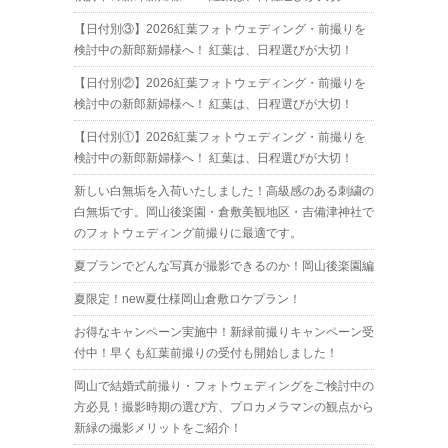
【日付別③】2026紅葉フォトウェディング・前撮りを
検討中の新郎新婦様へ！ 紅葉は、日程選びが大切！
【日付別②】2026紅葉フォトウェディング・前撮りを
検討中の新郎新婦様へ！ 紅葉は、日程選びが大切！
【日付別①】2026紅葉フォトウェディング・前撮りを
検討中の新郎新婦様へ！ 紅葉は、日程選びが大切！
新しい白無垢を入荷いたしました！高級感のある刺繍の
白無垢です。岡山後楽園・倉敷美観地区・吉備津神社で
のフォトウェディング前撮りに最適です。
夏プランでどんな写真が撮影できるのか！岡山後楽園編
夏限定！new夏仕様岡山倉敷ロケプラン！
お得なキャンペーン実施中！新緑前撮りキャンペーン受
付中！早くも紅葉前撮りの受付も開始しました！
岡山で結婚式前撮り・フォトウェディングをご検討中の
方必見！撮影時期の選び方、プロカメラマンの観点から
新緑の撮影メリットをご紹介！