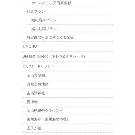
ホームページ用写真撮影
料金プラン
婚礼写真プラン
婚礼動画プラン
特定商取引法に基づく表記等
KIMONO
Dress & Tuxedo（ドレス&タキシード）
ロケ地・ギャラリー
岡山後楽園
倉敷美観地区
吉備津神社
曹源寺
岡山県総合グラウンド
渋川海岸（渋川海水浴場）
王子が岳