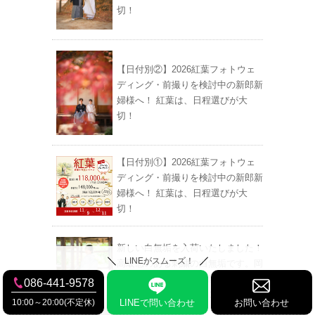
切！
【日付別②】2026紅葉フォトウェ
ディング・前撮りを検討中の新郎新
婦様へ！ 紅葉は、日程選びが大
切！
【日付別①】2026紅葉フォトウェ
ディング・前撮りを検討中の新郎新
婦様へ！ 紅葉は、日程選びが大
切！
新しい白無垢を入荷いたしました！
LINEがスムーズ！
高級感のある刺繍の白無垢です。岡
山後楽園・倉敷美観地区・吉備津神
086-441-9578
社でのフォトウェディング前撮りに
10:00～20:00(不定休)
LINEで問い合わせ
お問い合わせ
最適です。