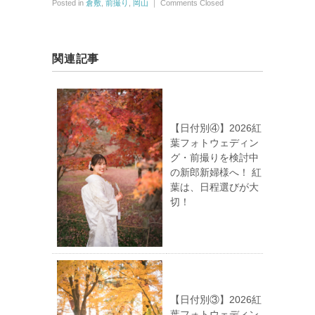
Posted in
倉敷
,
前撮り
,
岡山
｜
Comments Closed
関連記事
【日付別④】2026紅
葉フォトウェディン
グ・前撮りを検討中
の新郎新婦様へ！ 紅
葉は、日程選びが大
切！
【日付別③】2026紅
葉フォトウェディン