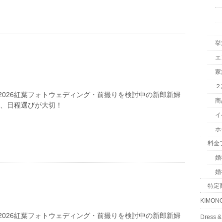
挙
エ
家
２
2026紅葉フォトウェディング・前撮りを検討中の新郎新婦
商
は、日程選びが大切！
イ
ホ
料金
婚
婚
特定
KIMON
2026紅葉フォトウェディング・前撮りを検討中の新郎新婦
Dress