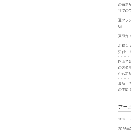
の白無
社での
夏プラ
編
夏限定
お得な
受付中
岡山で
の方必
から新
最新！
の季節
アー
2026年
2026年