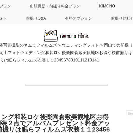
プラン
出張撮影・前撮り料金プラン
KIMONO
ォト
前撮りQ&A
有料オプション
前撮り他社
装写真撮影のネムラフィルムズ
>
ウェディングフォト
>
岡山での前撮り
岡山フォトウエディング和装ロケ後楽園倉敷美観地区お得な桜前撮りキ
眠らフィルムズ衣装１１2345678910111213141
ィング和装ロケ後楽園倉敷美観地区お得
和装２点でアルバムプレゼント料金アッ
前撮りは眠らフィルムズ衣装１１23456