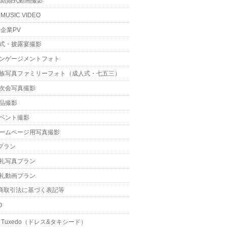
結婚式動画撮影
MUSIC VIDEO
企業PV
式・披露宴撮影
ンゲージメントフォト
族写真ファミリーフォト（成人式・七五三）
次会写真撮影
品撮影
ベント撮影
ームページ用写真撮影
プラン
礼写真プラン
礼動画プラン
商取引法に基づく表記等
O
 & Tuxedo（ドレス&タキシード）