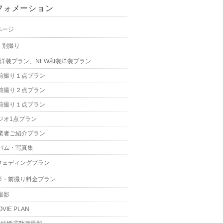
フォメーション
ページ
・別撮り
W洋装プラン、NEW和装洋装プラン
前撮り１点プラン
前撮り２点プラン
前撮り１点プラン
ジオ1点プラン
業者ご紹介プラン
バム・写真集
ウェディングプラン
影・前撮り料金プラン
撮影
OVIE PLAN