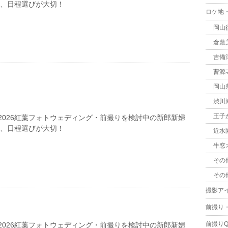
は、日程選びが大切！
ロケ地
岡山
倉敷
吉備
曹源
岡山
渋川
王子
2026紅葉フォトウェディング・前撮りを検討中の新郎新婦
は、日程選びが大切！
近水
牛窓
その
その
撮影ア
前撮り
前撮りQ
2026紅葉フォトウェディング・前撮りを検討中の新郎新婦