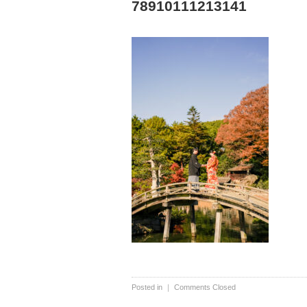
78910111213141
Posted in ｜
Comments Closed