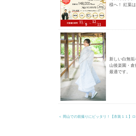
様へ！ 紅葉
新しい白無垢
山後楽園・倉
最適です。
＜ 岡山での前撮りにピッタリ！【衣装１１】