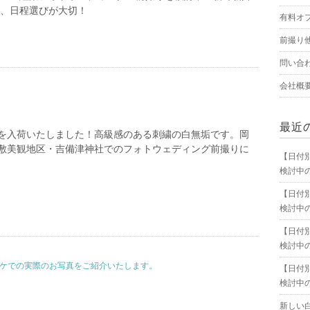
は、日程選びが大切！
有料オ
前撮り
問い合
会社概
最近
を入荷いたしました！高級感のある刺繍の白無垢です。岡
敷美観地区・吉備津神社でのフォトウェディング前撮りに
【日付
検討中
【日付
検討中
【日付
検討中
ロケでの実際のお写真をご紹介いたします。
【日付
検討中
新しい