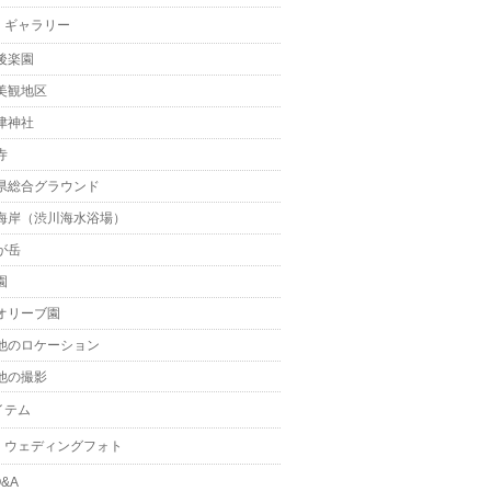
・ギャラリー
後楽園
美観地区
津神社
寺
県総合グラウンド
海岸（渋川海水浴場）
が岳
園
オリーブ園
他のロケーション
他の撮影
イテム
・ウェディングフォト
&A