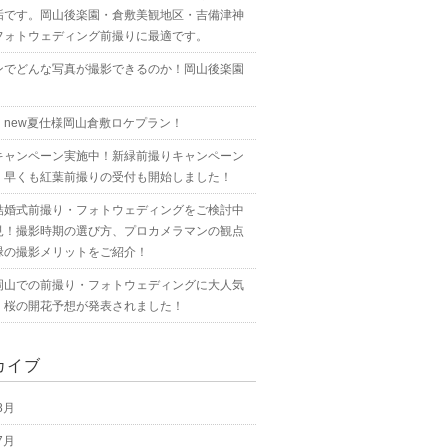
垢です。岡山後楽園・倉敷美観地区・吉備津神
フォトウェディング前撮りに最適です。
ンでどんな写真が撮影できるのか！岡山後楽園
！new夏仕様岡山倉敷ロケプラン！
キャンペーン実施中！新緑前撮りキャンペーン
！早くも紅葉前撮りの受付も開始しました！
結婚式前撮り・フォトウェディングをご検討中
見！撮影時期の選び方、プロカメラマンの観点
緑の撮影メリットをご紹介！
岡山での前撮り・フォトウェディングに大人気
！桜の開花予想が発表されました！
カイブ
8月
7月