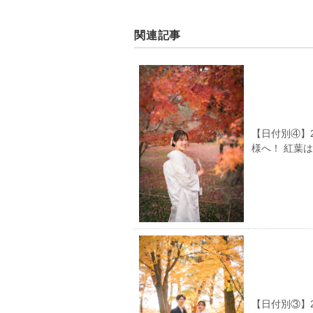
関連記事
【日付別④】
様へ！ 紅葉
【日付別③】