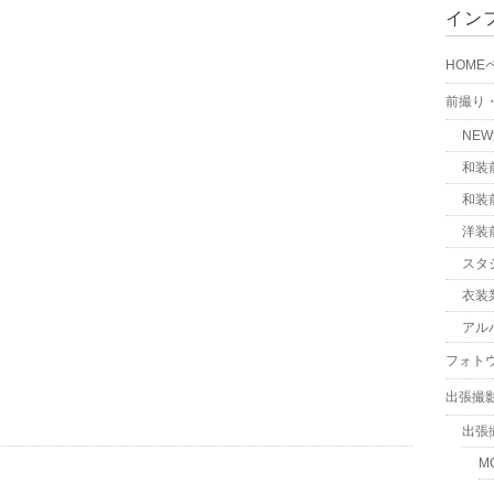
イン
HOME
前撮り
NE
和装
和装
洋装
スタ
衣装
アル
フォト
出張撮
出張
M