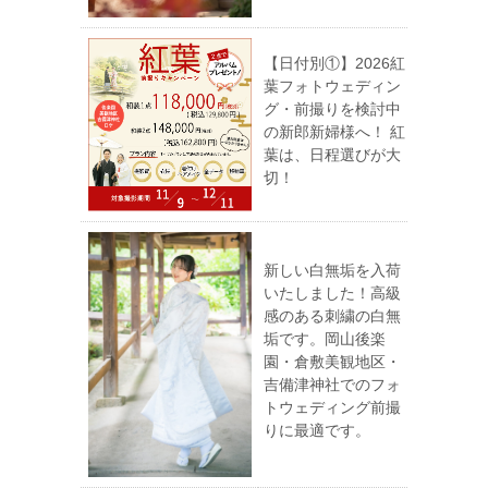
【日付別①】2026紅
葉フォトウェディン
グ・前撮りを検討中
の新郎新婦様へ！ 紅
葉は、日程選びが大
切！
新しい白無垢を入荷
いたしました！高級
感のある刺繍の白無
垢です。岡山後楽
園・倉敷美観地区・
吉備津神社でのフォ
トウェディング前撮
りに最適です。