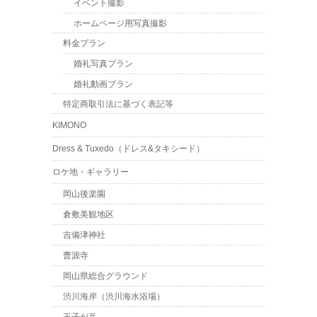
イベント撮影
ホームページ用写真撮影
料金プラン
婚礼写真プラン
婚礼動画プラン
特定商取引法に基づく表記等
KIMONO
Dress & Tuxedo（ドレス&タキシード）
ロケ地・ギャラリー
岡山後楽園
倉敷美観地区
吉備津神社
曹源寺
岡山県総合グラウンド
渋川海岸（渋川海水浴場）