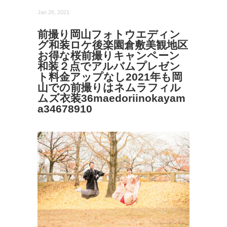
Jan 26, 2021
前撮り岡山フォトウエディン
グ和装ロケ後楽園倉敷美観地区
お得な桜前撮りキャンペーン
和装２点でアルバムプレゼン
ト料金アップなし2021年も岡
山での前撮りはネムラフィル
ムズ衣装36maedoriinokayam
a34678910