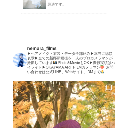
最適です。
nemura_films
▶︎ヘアメイク・衣装・データ全部込み▶︎本当に総額
表示▶︎全ての新郎新婦様を一人のプロカメラマンが
撮影しています
Photo&MovieもOK▶︎撮影実績はハ
イライト▶︎OKAYAMA ART FILMカメラマン
お問
い合わせは公式LINE、Webサイト、DMまで