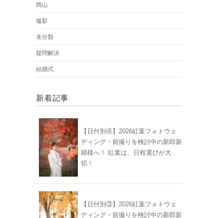
岡山
撮影
未分類
疑問解決
結婚式
新着記事
【日付別④】2026紅葉フォトウェ
ディング・前撮りを検討中の新郎新
婦様へ！ 紅葉は、日程選びが大
切！
【日付別③】2026紅葉フォトウェ
ディング・前撮りを検討中の新郎新