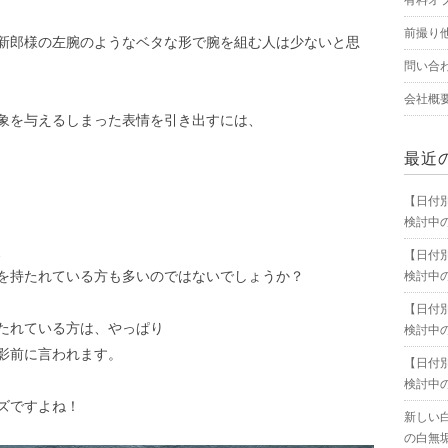
有料オ
前撮り
新郎様の左腕のようなベタな形で腕を組む人は少ないと思
問い合
会社概
象を与えるしまった表情を引き出すには、
最近
【日付
検討中
、
【日付
を持たれている方も多いのではないでしょうか？
検討中
【日付
たれている方は、やっぱり
検討中
影前に言われます。
【日付
検討中
ズですよね！
新しい
の白無