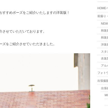
HOME
おすすめポーズをご紹介いたしますの洋装版！
前撮り
NE
和装
介させていただいております。
和装
ーズをご紹介させていただきました。
洋装
スタ
衣装
アル
フォト
出張撮
出張
M