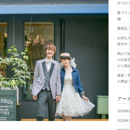
社での
夏プラ
編
夏限定
お得な
受付中
岡山で
の方必
から新
最新！
の季節
アー
2026年
2026年