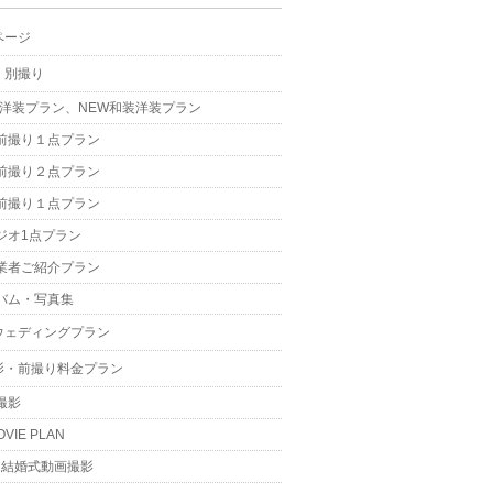
ページ
・別撮り
W洋装プラン、NEW和装洋装プラン
前撮り１点プラン
前撮り２点プラン
前撮り１点プラン
ジオ1点プラン
業者ご紹介プラン
バム・写真集
ウェディングプラン
影・前撮り料金プラン
撮影
OVIE PLAN
結婚式動画撮影