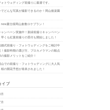
フォトウェディング前撮りに最適です。
ンでどんな写真が撮影できるのか！岡山後楽園
！new夏仕様岡山倉敷ロケプラン！
キャンペーン実施中！新緑前撮りキャンペーン
！早くも紅葉前撮りの受付も開始しました！
結婚式前撮り・フォトウェディングをご検討中
見！撮影時期の選び方、プロカメラマンの観点
緑の撮影メリットをご紹介！
岡山での前撮り・フォトウェディングに大人気
！桜の開花予想が発表されました！
カイブ
8月
7月