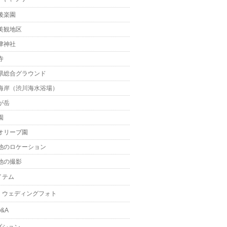
後楽園
美観地区
津神社
寺
県総合グラウンド
海岸（渋川海水浴場）
が岳
園
オリーブ園
他のロケーション
他の撮影
イテム
・ウェディングフォト
&A