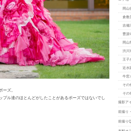
岡山
倉敷
吉備
曹源
岡山
渋川
王子
近水
牛窓
その
ポーズ。
その
ップル達のほとんどがしたことがあるポーズではないでし
撮影ア
前撮り
前撮りQ