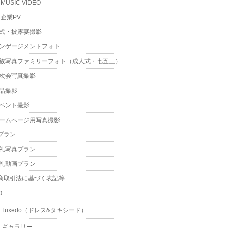
MUSIC VIDEO
企業PV
式・披露宴撮影
ンゲージメントフォト
族写真ファミリーフォト（成人式・七五三）
次会写真撮影
品撮影
ベント撮影
ームページ用写真撮影
プラン
礼写真プラン
礼動画プラン
商取引法に基づく表記等
O
 & Tuxedo（ドレス&タキシード）
・ギャラリー