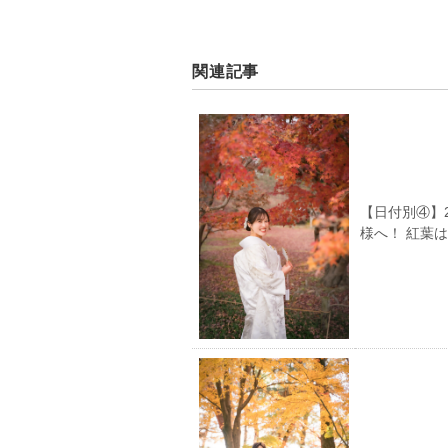
関連記事
【日付別④】
様へ！ 紅葉