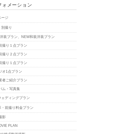
フォメーション
ページ
・別撮り
W洋装プラン、NEW和装洋装プラン
前撮り１点プラン
前撮り２点プラン
前撮り１点プラン
ジオ1点プラン
業者ご紹介プラン
バム・写真集
ウェディングプラン
影・前撮り料金プラン
撮影
OVIE PLAN