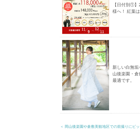
【日付別①】
様へ！ 紅葉
新しい白無垢
山後楽園・倉
最適です。
＜ 岡山後楽園や倉敷美観地区での前撮りにピッ