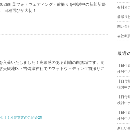
2026紅葉フォトウェディング・前撮りを検討中の新郎新婦
有料オ
は、日程選びが大切！
前撮り
問い合
会社概
最近
を入荷いたしました！高級感のある刺繍の白無垢です。岡
【日付
敷美観地区・吉備津神社でのフォトウェディング前撮りに
検討中
【日付
検討中
【日付
検討中
【日付
タリ！和装衣裳のご紹介20
検討中
新しい