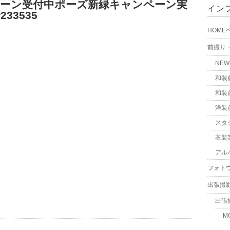
ペーン受付中ポーズ新緑キャンペーン実
イン
3535
HOME
前撮り
NE
和装
和装
洋装
スタ
衣装
アル
フォト
出張撮
出張
M