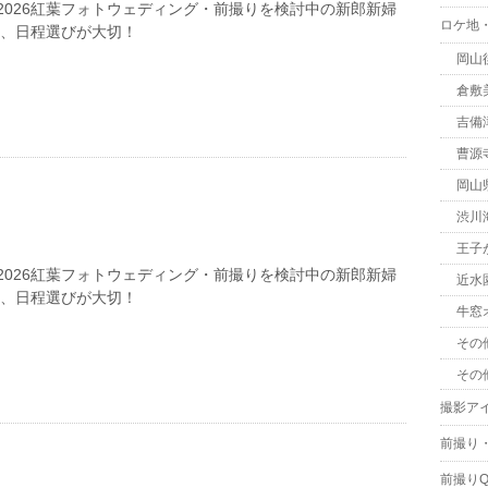
2026紅葉フォトウェディング・前撮りを検討中の新郎新婦
ロケ地
は、日程選びが大切！
岡山
倉敷
吉備
曹源
岡山
渋川
王子
2026紅葉フォトウェディング・前撮りを検討中の新郎新婦
近水
は、日程選びが大切！
牛窓
その
その
撮影ア
前撮り
前撮りQ