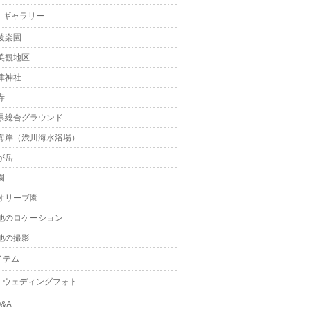
・ギャラリー
後楽園
美観地区
津神社
寺
県総合グラウンド
海岸（渋川海水浴場）
が岳
園
オリーブ園
他のロケーション
他の撮影
イテム
・ウェディングフォト
&A