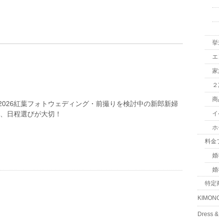
挙
エ
家
２
商
2026紅葉フォトウェディング・前撮りを検討中の新郎新婦
は、日程選びが大切！
イ
ホ
料金
婚
婚
特定
KIMON
Dress