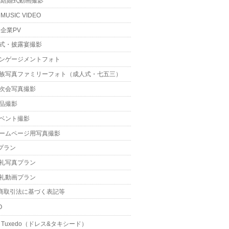
結婚式動画撮影
MUSIC VIDEO
企業PV
式・披露宴撮影
ンゲージメントフォト
族写真ファミリーフォト（成人式・七五三）
次会写真撮影
品撮影
ベント撮影
ームページ用写真撮影
プラン
礼写真プラン
礼動画プラン
商取引法に基づく表記等
O
 & Tuxedo（ドレス&タキシード）