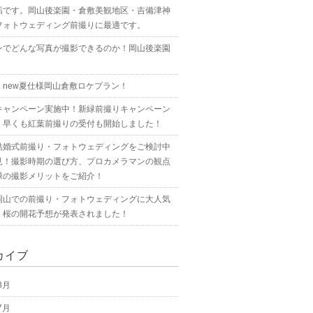
垢です。岡山後楽園・倉敷美観地区・吉備津神
フォトウェディング前撮りに最適です。
ンでどんな写真が撮影できるのか！岡山後楽園
！new夏仕様岡山倉敷ロケプラン！
キャンペーン実施中！新緑前撮りキャンペーン
！早くも紅葉前撮りの受付も開始しました！
結婚式前撮り・フォトウェディングをご検討中
見！撮影時期の選び方、プロカメラマンの観点
緑の撮影メリットをご紹介！
岡山での前撮り・フォトウェディングに大人気
！桜の開花予想が発表されました！
カイブ
8月
7月