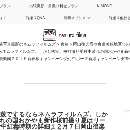
プラン
出張撮影・前撮り料金プラン
KIMONO
ォト
前撮りQ&A
有料オプション
前撮り他社
装写真撮影のネムラフィルムズ
>
倉敷
>
岡山後楽園や倉敷美観地区での
らネムラフィルムズ。しかも格安。桜前撮り受付中晴れの国おかやま新
楽園２０１９新春桜キャンペーン受付中ポーズ新緑キャンペーン実際のお
倉敷でするならネムラフィルムズ。しか
晴れの国おかやま新作桜前撮り夏はリー
中紅葉時期の詳細１２月７日岡山後楽