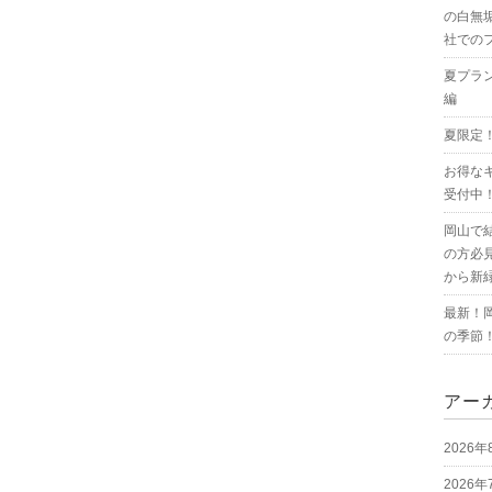
の白無
社での
夏プラ
編
夏限定
お得な
受付中
岡山で
の方必
から新
最新！
の季節
アー
2026年
2026年