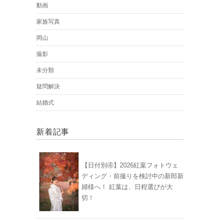
動画
家族写真
岡山
撮影
未分類
疑問解決
結婚式
新着記事
【日付別④】2026紅葉フォトウェ
ディング・前撮りを検討中の新郎新
婦様へ！ 紅葉は、日程選びが大
切！