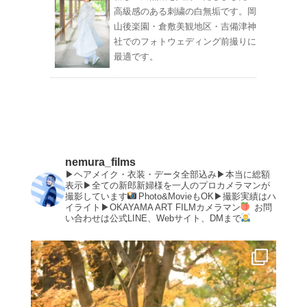
高級感のある刺繍の白無垢です。岡
山後楽園・倉敷美観地区・吉備津神
社でのフォトウェディング前撮りに
最適です。
nemura_films
▶︎ヘアメイク・衣装・データ全部込み▶︎本当に総額
表示▶︎全ての新郎新婦様を一人のプロカメラマンが
撮影しています
Photo&MovieもOK▶︎撮影実績はハ
イライト▶︎OKAYAMA ART FILMカメラマン
お問
い合わせは公式LINE、Webサイト、DMまで