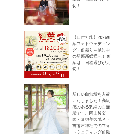
切！
【日付別①】2026紅
葉フォトウェディン
グ・前撮りを検討中
の新郎新婦様へ！ 紅
葉は、日程選びが大
切！
新しい白無垢を入荷
いたしました！高級
感のある刺繍の白無
垢です。岡山後楽
園・倉敷美観地区・
吉備津神社でのフォ
トウェディング前撮