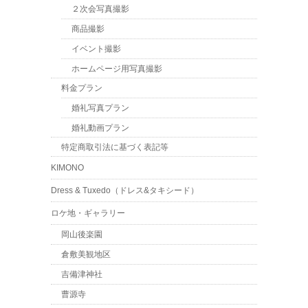
２次会写真撮影
商品撮影
イベント撮影
ホームページ用写真撮影
料金プラン
婚礼写真プラン
婚礼動画プラン
特定商取引法に基づく表記等
KIMONO
Dress & Tuxedo（ドレス&タキシード）
ロケ地・ギャラリー
岡山後楽園
倉敷美観地区
吉備津神社
曹源寺