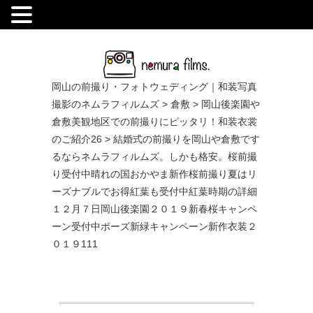
.
岡山の前撮り・フォトウェディング｜和装写真
撮影のネムラフィルムズ
>
倉敷
>
岡山後楽園や
倉敷美観地区での前撮りにピッタリ！和装衣裳
のご紹介26
>
結婚式の前撮りを岡山や倉敷です
るならネムラフィルムズ。しかも格安。桜前撮
り受付中晴れの国おかやま新作桜前撮り夏はリ
ーズナブルでお得紅葉も受付中紅葉時期の詳細
１２月７日岡山後楽園２０１９新春桜キャンペ
ーン受付中ポーズ新緑キャンペーン新作衣装２
０１９111