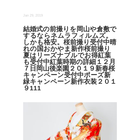
Jan 29, 2019
結婚式の前撮りを岡山や倉敷で
するならネムラフィルムズ。
しかも格安。桜前撮り受付中晴
れの国おかやま新作桜前撮り
夏はリーズナブルでお得紅葉
も受付中紅葉時期の詳細１２月
７日岡山後楽園２０１９新春桜
キャンペーン受付中ポーズ新
緑キャンペーン新作衣装２０１
９111