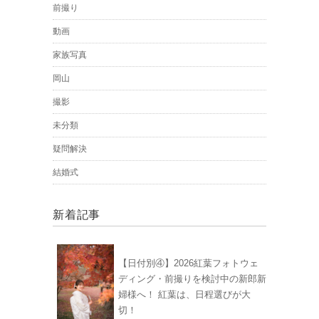
前撮り
動画
家族写真
岡山
撮影
未分類
疑問解決
結婚式
新着記事
【日付別④】2026紅葉フォトウェ
ディング・前撮りを検討中の新郎新
婦様へ！ 紅葉は、日程選びが大
切！