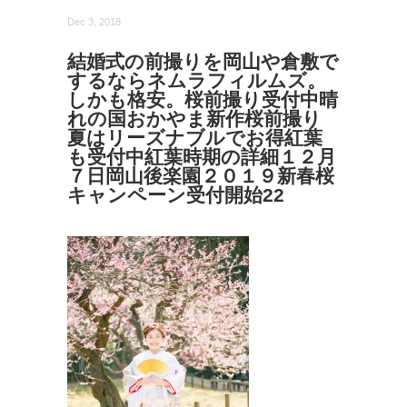
Dec 3, 2018
結婚式の前撮りを岡山や倉敷で
するならネムラフィルムズ。
しかも格安。桜前撮り受付中晴
れの国おかやま新作桜前撮り
夏はリーズナブルでお得紅葉
も受付中紅葉時期の詳細１２月
７日岡山後楽園２０１９新春桜
キャンペーン受付開始22