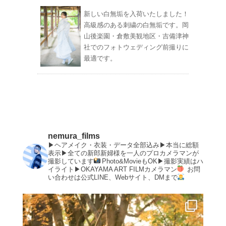
新しい白無垢を入荷いたしました！
高級感のある刺繍の白無垢です。岡
山後楽園・倉敷美観地区・吉備津神
社でのフォトウェディング前撮りに
最適です。
nemura_films
▶︎ヘアメイク・衣装・データ全部込み▶︎本当に総額
表示▶︎全ての新郎新婦様を一人のプロカメラマンが
撮影しています
Photo&MovieもOK▶︎撮影実績はハ
イライト▶︎OKAYAMA ART FILMカメラマン
お問
い合わせは公式LINE、Webサイト、DMまで