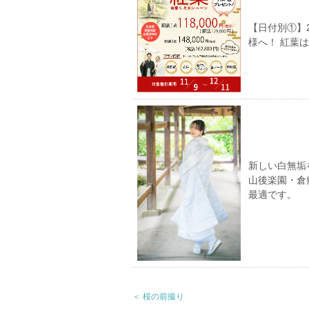
【日付別①】
様へ！ 紅葉
新しい白無垢
山後楽園・倉
最適です。
＜ 桜の前撮り