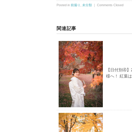
Posted in
前撮り
,
未分類
｜
Comments Closed
関連記事
【日付別④】
様へ！ 紅葉