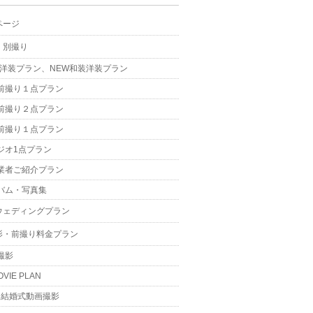
ページ
・別撮り
W洋装プラン、NEW和装洋装プラン
前撮り１点プラン
前撮り２点プラン
前撮り１点プラン
ジオ1点プラン
業者ご紹介プラン
バム・写真集
ウェディングプラン
影・前撮り料金プラン
撮影
OVIE PLAN
結婚式動画撮影