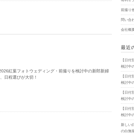
有料オ
前撮り
問い合
会社概
最近
【日付
検討中
2026紅葉フォトウェディング・前撮りを検討中の新郎新婦
【日付
は、日程選びが大切！
検討中
【日付
検討中
【日付
検討中
新しい
の白無