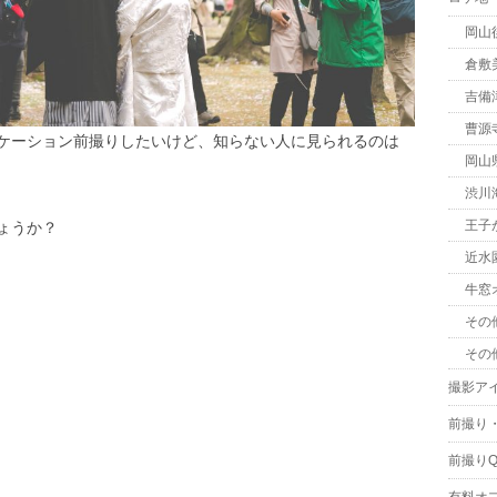
岡山
倉敷
吉備
曹源
ケーション前撮りしたいけど、知らない人に見られるのは
岡山
渋川
王子
ょうか？
近水
牛窓
その
その
撮影ア
前撮り
前撮りQ