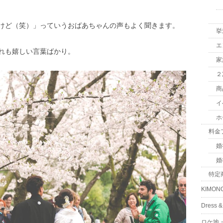
けど（笑）」っていうおばあちゃんの声もよく聞きます。
挙
エ
れも嬉しい言葉ばかり。
家
２
商
イ
ホ
料金
婚
婚
特定
KIMON
Dress
ロケ地