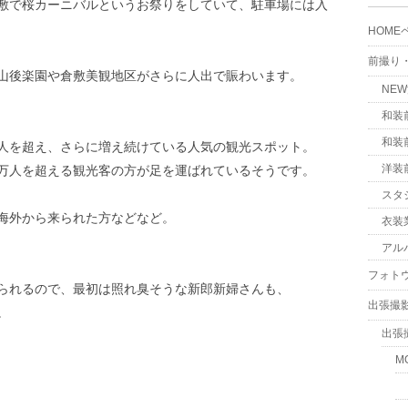
敷で桜カーニバルというお祭りをしていて、駐車場には入
HOME
前撮り
山後楽園や倉敷美観地区がさらに人出で賑わいます。
NE
和装
和装
人を超え、さらに増え続けている人気の観光スポット。
洋装
万人を超える観光客の方が足を運ばれているそうです。
スタ
海外から来られた方などなど。
衣装
アル
フォト
られるので、最初は照れ臭そうな新郎新婦さんも、
出張撮
。
出張
M