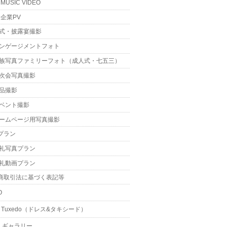
MUSIC VIDEO
企業PV
式・披露宴撮影
ンゲージメントフォト
族写真ファミリーフォト（成人式・七五三）
次会写真撮影
品撮影
ベント撮影
ームページ用写真撮影
プラン
礼写真プラン
礼動画プラン
商取引法に基づく表記等
O
 & Tuxedo（ドレス&タキシード）
・ギャラリー